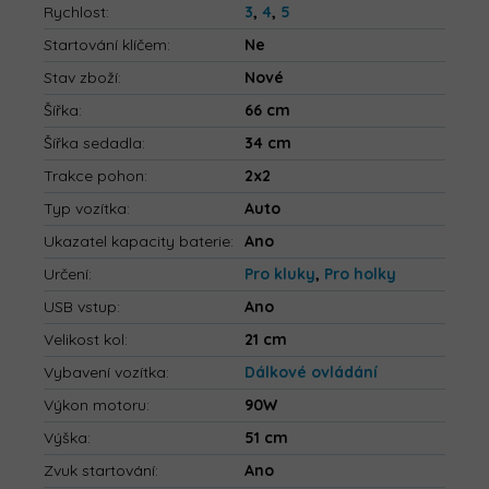
Rychlost
:
3
,
4
,
5
Startování klíčem
:
Ne
Stav zboží
:
Nové
Šířka
:
66 cm
Šířka sedadla
:
34 cm
Trakce pohon
:
2x2
Typ vozítka
:
Auto
Ukazatel kapacity baterie
:
Ano
Určení
:
Pro kluky
,
Pro holky
USB vstup
:
Ano
Velikost kol
:
21 cm
Vybavení vozítka
:
Dálkové ovládání
Výkon motoru
:
90W
Výška
:
51 cm
Zvuk startování
:
Ano