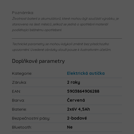
Poznámka:
Životnost baterií a akumulátorů, které mohou být součástí výrobku, je
stanovena na šest měsíců, jelikož se jedná o spotřební materiál
podléhající běžnému opotřebení.
Technické parametry se mohou kdykoli změnit bez předchozího
upozornění. Uvedené obrázky slouží pouze k ilustrativním účelům.
Doplňkové parametry
Kategorie
:
Elektrická autíčka
Záruka
:
2 roky
EAN
:
5903864906288
Barva
:
Červená
Baterie
:
2x6V 4,5Ah
Bezpečnostní pásy
:
2-bodové
Bluetooth
:
Ne