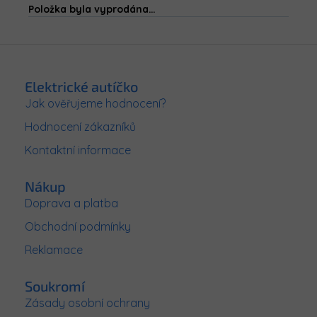
Položka byla vyprodána…
Z
á
p
Elektrické autíčko
a
Jak ověřujeme hodnocení?
t
Hodnocení zákazníků
í
Kontaktní informace
Nákup
Doprava a platba
Obchodní podmínky
Reklamace
Soukromí
Zásady osobní ochrany