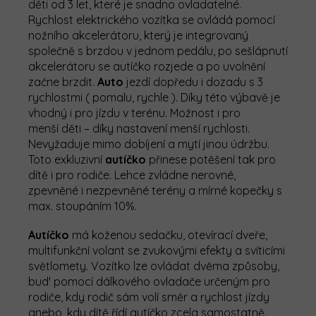
děti od 3 let, které je snadno ovladatelné.
Rychlost elektrického vozítka se ovládá pomocí
nožního akcelerátoru, který je integrovaný
společně s brzdou v jednom pedálu, po sešlápnutí
akcelerátoru se autíčko rozjede a po uvolnění
začne brzdit.
Auto
jezdí dopředu i dozadu s 3
rychlostmi ( pomalu, rychle ). Díky této výbavě je
vhodný i pro jízdu v terénu. Možnost i pro
menší děti – díky nastavení menší rychlosti.
Nevyžaduje mimo dobíjení a mytí jinou údržbu.
Toto exkluzivní
autíčko
přinese potěšení tak pro
dítě i pro rodiče. Lehce zvládne nerovné,
zpevněné i nezpevněné terény a mírné kopečky s
max. stoupáním 10%.
Autíčko
má koženou sedačku, otevírací dveře,
multifunkční volant se zvukovými efekty a svíticími
světlomety. Vozítko lze ovládat dvěma způsoby,
bud' pomocí dálkového ovladače určeným pro
rodiče, kdy rodič sám volí směr a rychlost jízdy
anebo, kdy dítě řídí autíčko zcela samostatně.