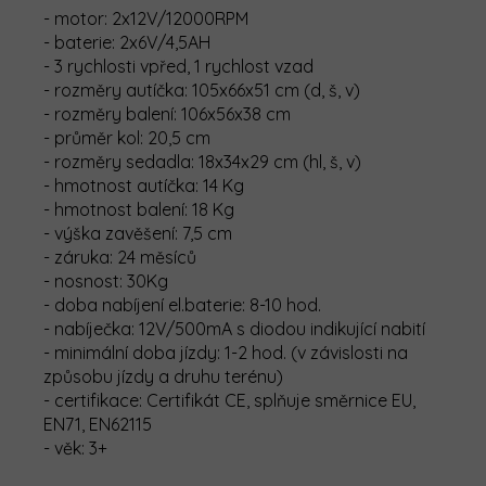
- motor: 2x12V/12000RPM
- baterie: 2x6V/4,5AH
- 3 rychlosti vpřed, 1 rychlost vzad
- rozměry autíčka: 105x66x51 cm (d, š, v)
- rozměry balení: 106x56x38 cm
- průměr kol: 20,5 cm
- rozměry sedadla: 18x34x29 cm (hl, š, v)
- hmotnost autíčka: 14 Kg
- hmotnost balení: 18 Kg
- výška zavěšení: 7,5 cm
- záruka: 24 měsíců
- nosnost: 30Kg
- doba nabíjení el.baterie: 8-10 hod.
- nabíječka: 12V/500mA s diodou indikující nabití
- minimální doba jízdy: 1-2 hod. (v závislosti na
způsobu jízdy a druhu terénu)
- certifikace: Certifikát CE, splňuje směrnice EU,
EN71, EN62115
- věk: 3+