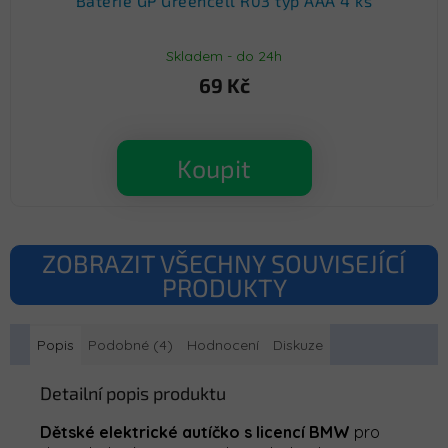
Baterie GP Greencell R03 typ AAA 4 ks
Skladem - do 24h
69 Kč
Koupit
ZOBRAZIT VŠECHNY SOUVISEJÍCÍ
PRODUKTY
Popis
Podobné (4)
Hodnocení
Diskuze
Detailní popis produktu
Dětské elektrické autíčko s licencí BMW
pro