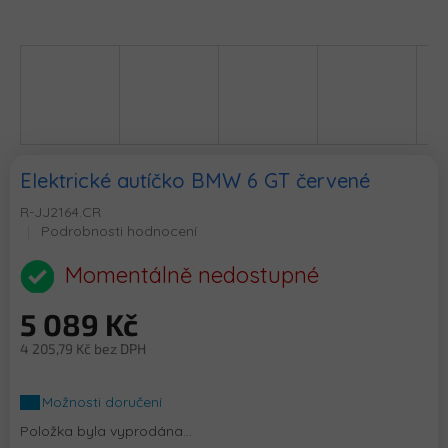
Elektrické autíčko BMW 6 GT červené
R-JJ2164.CR
Průměrné
Podrobnosti hodnocení
hodnocení
produktu
Momentálně nedostupné
je
0,0
5 089 Kč
z
5
4 205,79 Kč bez DPH
hvězdiček.
Měrná
cena:
Možnosti doručení
Položka byla vyprodána…