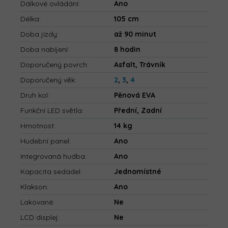
Dálkové ovládání
:
Ano
Délka
:
105 cm
Doba jízdy
:
až 90 minut
Doba nabíjení
:
8 hodin
Doporučený povrch
:
Asfalt, Trávník
Doporučený věk
:
2
,
3
,
4
Druh kol
:
Pěnová EVA
Funkční LED světla
:
Přední, Zadní
Hmotnost
:
14 kg
Hudební panel
:
Ano
Integrovaná hudba
:
Ano
Kapacita sedadel
:
Jednomístné
Klakson
:
Ano
Lakované
:
Ne
LCD displej
:
Ne