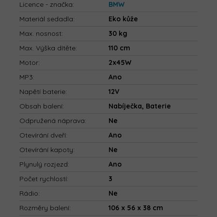
Licence - značka
:
BMW
Materiál sedadla
:
Eko kůže
Max. nosnost
:
30 kg
Max. Výška dítěte
:
110 cm
Motor
:
2x45W
MP3
:
Ano
Napětí baterie
:
12V
Obsah balení
:
Nabíječka, Baterie
Odpružená náprava
:
Ne
Otevírání dveří
:
Ano
Otevírání kapoty
:
Ne
Plynulý rozjezd
:
Ano
Počet rychlostí
:
3
Rádio
:
Ne
Rozměry balení
:
106 x 56 x 38 cm