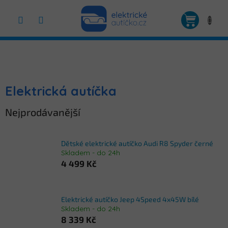
Přejít
na
NÁKUP
obsah
KOŠÍK
Elektrická autíčka
Nejprodávanější
Dětské elektrické autíčko Audi R8 Spyder černé
Skladem - do 24h
4 499 Kč
Elektrické autíčko Jeep 4Speed 4x45W bílé
Skladem - do 24h
8 339 Kč