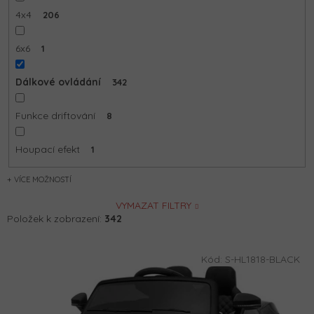
4x4
206
6x6
1
Dálkové ovládání
342
Funkce driftování
8
Houpací efekt
1
MOŽNOSTÍ
VYMAZAT FILTRY
Položek k zobrazení:
342
V
Kód:
S-HL1818-BLACK
ý
p
i