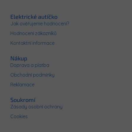
Z
n
c
í
á
í
p
p
Elektrické autíčko
r
a
Jak ověřujeme hodnocení?
v
t
k
Hodnocení zákazníků
í
y
v
Kontaktní informace
ý
p
Nákup
i
s
Doprava a platba
u
Obchodní podmínky
Reklamace
Soukromí
Zásady osobní ochrany
Cookies