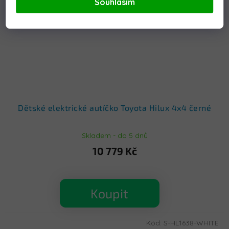
Souhlasím
Dětské elektrické autíčko Toyota Hilux 4x4 černé
Skladem - do 5 dnů
10 779 Kč
Koupit
Kód:
S-HL1638-WHITE