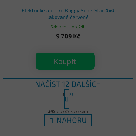
Elektrické autíčko Buggy SuperStar 4x4
lakované červené
Skladem - do 24h
9 709 Kč
Koupit
NAČÍST 12 DALŠÍCH
S
1
29
t
r
O
á
v
342
položek celkem
n
l
k
NAHORU
á
o
d
v
á
a