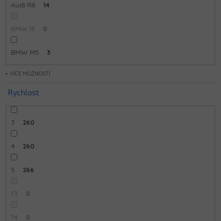
Audi R8
14
BMW I8
0
BMW M5
3
MOŽNOSTÍ
Rychlost
3
260
4
260
5
266
13
0
14
0