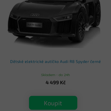
s
p
r
o
d
u
k
t
ů
Dětské elektrické autíčko Audi R8 Spyder černé
Skladem - do 24h
4 499 Kč
Koupit