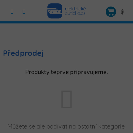
Přejít
na
NÁKUP
obsah
KOŠÍK
Předprodej
Produkty teprve připravujeme.
Můžete se ale podívat na ostatní kategorie.