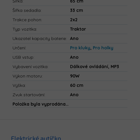
Šířka
:
65 cm
Šířka sedadla
:
33 cm
Trakce pohon
:
2x2
Typ vozítka
:
Traktor
Ukazatel kapacity baterie
:
Ano
Určení
:
Pro kluky
,
Pro holky
USB vstup
:
Ano
Vybavení vozítka
:
Dálkové ovládání, MP3
Výkon motoru
:
90W
Výška
:
60 cm
Zvuk startování
:
Ano
Položka byla vyprodána…
Z
á
p
Elektrické autíčko