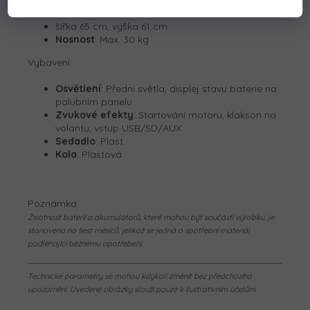
délka traktoru bez přívěsu cca. 96 cm
délka s přívěsem cca: 156 cm
šířka 65 cm, výška 61 cm
Nosnost
: Max. 30 kg
Vybavení:
Osvětlení
: Přední světla, displej stavu baterie na
palubním panelu
Zvukové efekty
: Startování motoru, klakson na
volantu, vstup USB/SD/AUX
Sedadlo
: Plast
Kola
: Plastová
Poznámka:
Životnost baterií a akumulátorů, které mohou být součástí výrobku, je
stanovena na šest měsíců, jelikož se jedná o spotřební materiál
podléhající běžnému opotřebení.
Technické parametry se mohou kdykoli změnit bez předchozího
upozornění. Uvedené obrázky slouží pouze k ilustrativním účelům.