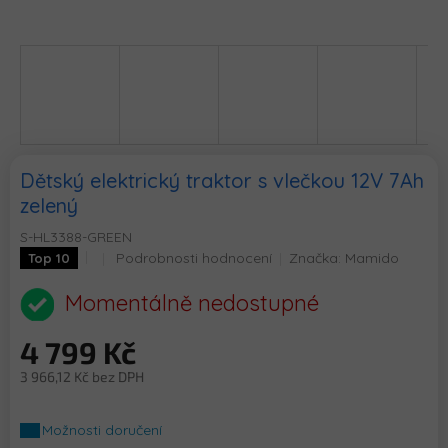
Dětský elektrický traktor s vlečkou 12V 7Ah
zelený
S-HL3388-GREEN
Průměrné
Podrobnosti hodnocení
Značka:
Mamido
Top 10
hodnocení
produktu
Momentálně nedostupné
je
0,0
4 799 Kč
z
5
3 966,12 Kč bez DPH
hvězdiček.
Měrná
cena:
Možnosti doručení