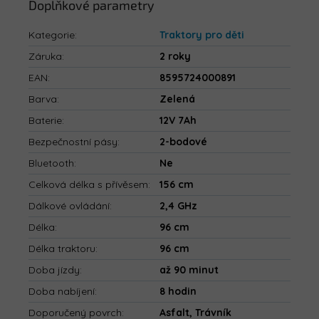
Doplňkové parametry
Kategorie
:
Traktory pro děti
Záruka
:
2 roky
EAN
:
8595724000891
Barva
:
Zelená
Baterie
:
12V 7Ah
Bezpečnostní pásy
:
2-bodové
Bluetooth
:
Ne
Celková délka s přívěsem
:
156 cm
Dálkové ovládání
:
2,4 GHz
Délka
:
96 cm
Délka traktoru
:
96 cm
Doba jízdy
:
až 90 minut
Doba nabíjení
:
8 hodin
Doporučený povrch
:
Asfalt, Trávník