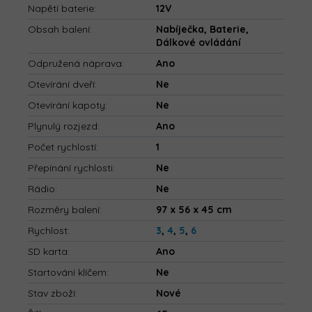
Napětí baterie
:
12V
Obsah balení
:
Nabíječka, Baterie,
Dálkové ovládání
Odpružená náprava
:
Ano
Otevírání dveří
:
Ne
Otevírání kapoty
:
Ne
Plynulý rozjezd
:
Ano
Počet rychlostí
:
1
Přepínání rychlosti
:
Ne
Rádio
:
Ne
Rozměry balení
:
97 x 56 x 45 cm
Rychlost
:
3
,
4
,
5
,
6
SD karta
:
Ano
Startování klíčem
:
Ne
Stav zboží
:
Nové