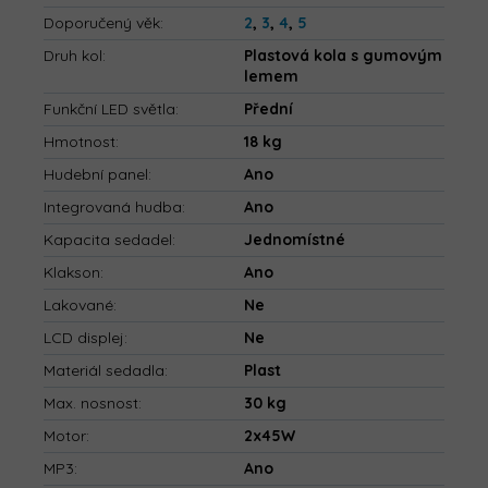
Doporučený věk
:
2
,
3
,
4
,
5
Druh kol
:
Plastová kola s gumovým
lemem
Funkční LED světla
:
Přední
Hmotnost
:
18 kg
Hudební panel
:
Ano
Integrovaná hudba
:
Ano
Kapacita sedadel
:
Jednomístné
Klakson
:
Ano
Lakované
:
Ne
LCD displej
:
Ne
Materiál sedadla
:
Plast
Max. nosnost
:
30 kg
Motor
:
2x45W
MP3
:
Ano