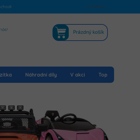
bchodu
Podmínky ochrany osobních údajů
Přihlášení
Mapa serveru
NÁKUPNÍ
nás!
Prázdný košík
KOŠÍK
zítka
Náhradní díly
V akci
Top