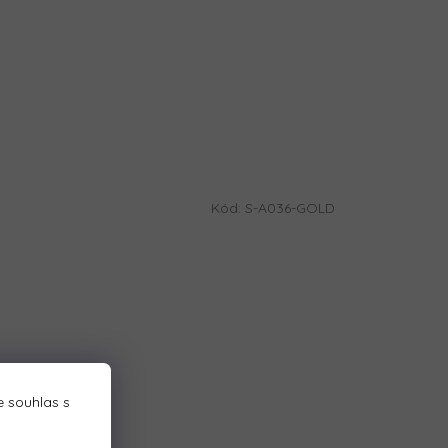
Kód:
S-A036-GOLD
 souhlas s