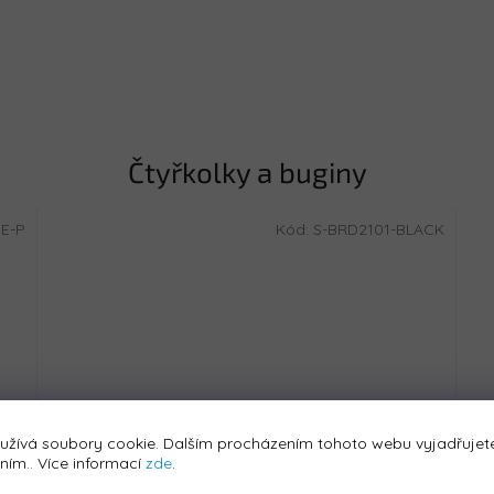
Čtyřkolky a buginy
E-P
Kód:
S-BRD2101-BLACK
užívá soubory cookie. Dalším procházením tohoto webu vyjadřujete
áním.. Více informací
zde
.