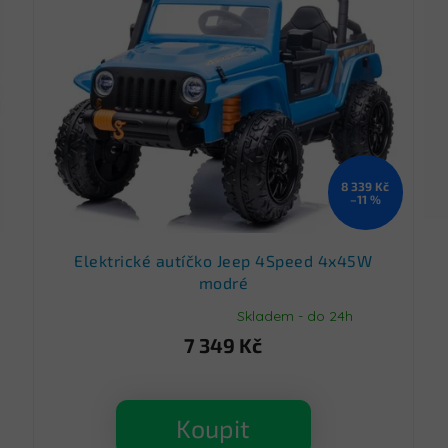
8 339 Kč
–11 %
é
Elektrické autíčko Jeep 4Speed 4x45W
modré
Skladem - do 24h
Průměrné
hodnocení
7 349 Kč
produktu
je
5,0
z
Koupit
5