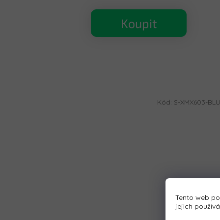
Koupit
Kód:
S-XMX603-BLU
Tento web po
jejich použív