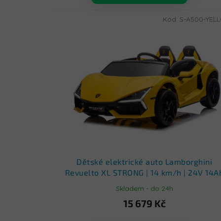
Kód:
S-A500-YEL
Dětské elektrické auto Lamborghini
Revuelto XL STRONG | 14 km/h | 24V 14A
| 60 kg | žluté
Skladem - do 24h
15 679 Kč