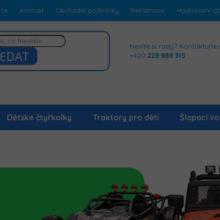
dce
Kontakt
Obchodní podmínky
Reklamace
Hodnocení o
Nevíte si rady? Kontaktujte 
EDAT
+420
228 889 315
Dětské čtyřkolky
Traktory pro děti
Šlapací vo