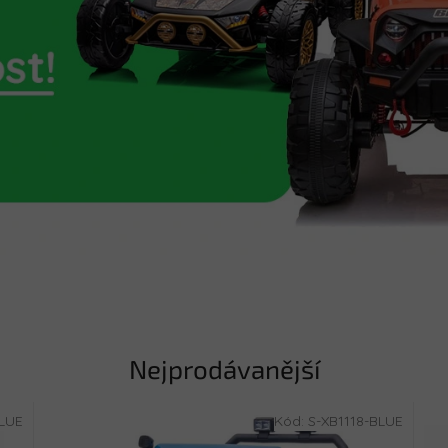
Nejprodávanější
BLUE
Kód:
S-XB1118-BLUE