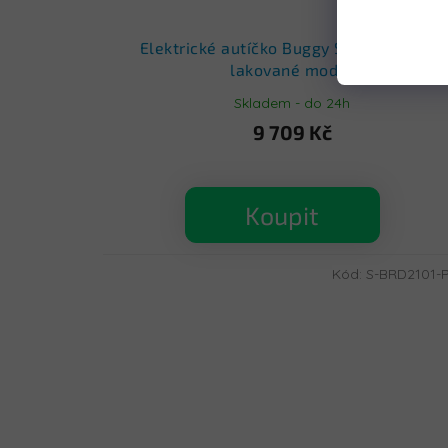
Elektrické autíčko Buggy SuperStar 4x4
lakované modré
Skladem - do 24h
9 709 Kč
Koupit
Kód:
S-BRD2101-