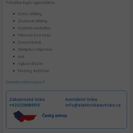
Položka byla vyprodána…
Svítící efekty
Zvukové efekty
Kožená sedačka
Pěnová Eva kola
Dvoumístné
Sklápěcí náprava
6x6
Výkon 800W
Motory 4x200W
Detailní informace
Zákaznická linka
Kontaktní linka
+420228889315
info@elektrickeauticko.cz