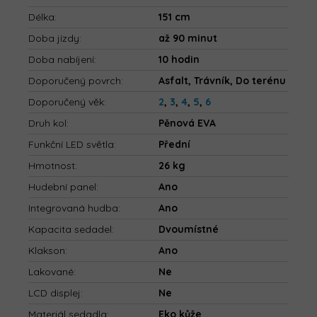
Délka
:
151 cm
Doba jízdy
:
až 90 minut
Doba nabíjení
:
10 hodin
Doporučený povrch
:
Asfalt, Trávník, Do terénu
Doporučený věk
:
2
,
3
,
4
,
5
,
6
Druh kol
:
Pěnová EVA
Funkční LED světla
:
Přední
Hmotnost
:
26 kg
Hudební panel
:
Ano
Integrovaná hudba
:
Ano
Kapacita sedadel
:
Dvoumístné
Klakson
:
Ano
Lakované
:
Ne
LCD displej
:
Ne
Materiál sedadla
:
Eko kůže