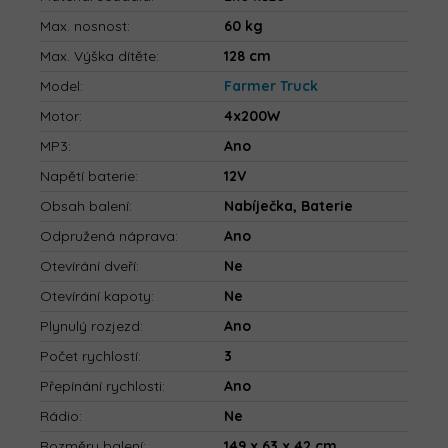
Max. nosnost
:
60 kg
Max. Výška dítěte
:
128 cm
Model
:
Farmer Truck
Motor
:
4x200W
MP3
:
Ano
Napětí baterie
:
12V
Obsah balení
:
Nabíječka, Baterie
Odpružená náprava
:
Ano
Otevírání dveří
:
Ne
Otevírání kapoty
:
Ne
Plynulý rozjezd
:
Ano
Počet rychlostí
:
3
Přepínání rychlosti
:
Ano
Rádio
:
Ne
Rozměry balení
:
149 x 63 x 42 cm