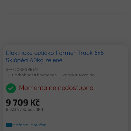
Elektrické autíčko Farmer Truck 6x6
Sklápěcí 60kg zelené
S-A730-2-GREEN
Průměrné
Podrobnosti hodnocení
Značka:
Mamido
hodnocení
produktu
Momentálně nedostupné
je
5,0
9 709 Kč
z
5
8 023,97 Kč bez DPH
hvězdiček.
Měrná
cena:
Možnosti doručení