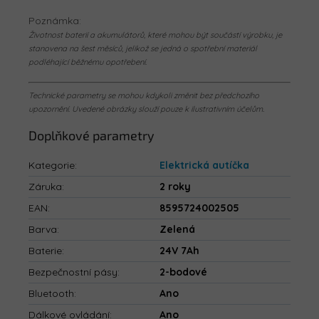
Poznámka:
Životnost baterií a akumulátorů, které mohou být součástí výrobku, je
stanovena na šest měsíců, jelikož se jedná o spotřební materiál
podléhající běžnému opotřebení.
Technické parametry se mohou kdykoli změnit bez předchozího
upozornění. Uvedené obrázky slouží pouze k ilustrativním účelům.
Doplňkové parametry
Kategorie
:
Elektrická autíčka
Záruka
:
2 roky
EAN
:
8595724002505
Barva
:
Zelená
Baterie
:
24V 7Ah
Bezpečnostní pásy
:
2-bodové
Bluetooth
:
Ano
Dálkové ovládání
:
Ano