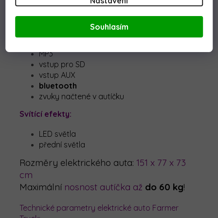
Nastavení
bezpečnostní tlačítko Stop
3 rychlosti
Souhlasím
Zvukové efekty
:
MP3
vstup pro SD
vstup AUX
bluetooth
zvuky načtené v autíčku
Svítící efekty:
LED světla
přední světla
Rozměry elektrického auta:
151 x 77 x 73
cm
Maximální
nosnost autíčka až
do 60 kg
!
Technické parametry elektrické auto Farmer