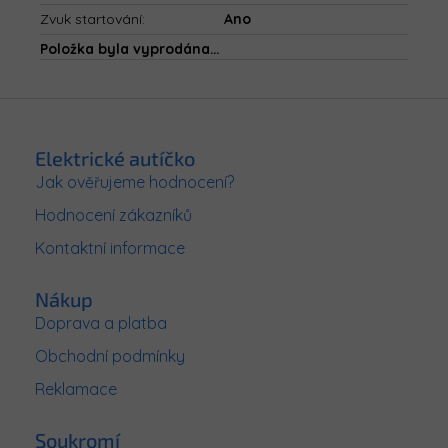
Zvuk startování
:
Ano
Položka byla vyprodána…
Z
á
p
Elektrické autíčko
a
Jak ověřujeme hodnocení?
t
Hodnocení zákazníků
í
Kontaktní informace
Nákup
Doprava a platba
Obchodní podmínky
Reklamace
Soukromí