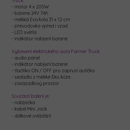
Truck:
- motor 4 x 200W
- baterie 24V 7Ah
- měkká Eva kola 31 x 12 cm
- převodovka vpřed i vzad
- LED světla
- indikátor nabíjení baterie
Vybavení elektrického auta Farmer Truck:
- audio panel
- indikátor nabíjení baterie
- tlačítko ON / OFF pro zapnutí autíčka
- sedadlo z měkké Eko kůže
- zavazadlový prostor
Součástí balení je:
- nabíječka
- kabel Mini Jack
- dálkové ovládání