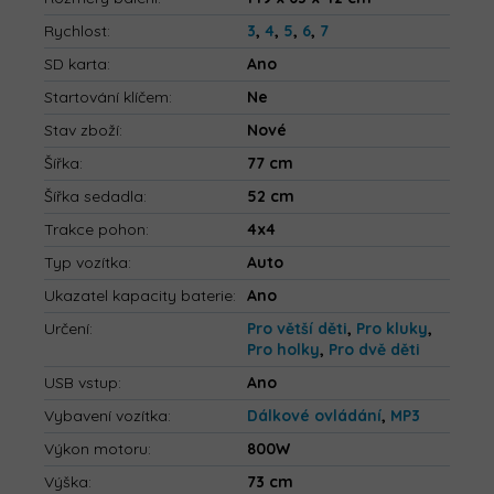
Rychlost
:
3
,
4
,
5
,
6
,
7
SD karta
:
Ano
Startování klíčem
:
Ne
Stav zboží
:
Nové
Šířka
:
77 cm
Šířka sedadla
:
52 cm
Trakce pohon
:
4x4
Typ vozítka
:
Auto
Ukazatel kapacity baterie
:
Ano
Určení
:
Pro větší děti
,
Pro kluky
,
Pro holky
,
Pro dvě děti
USB vstup
:
Ano
Vybavení vozítka
:
Dálkové ovládání
,
MP3
Výkon motoru
:
800W
Výška
:
73 cm