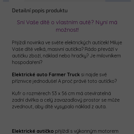
Detailní popis produktu
Sní Vaše dítě o vlastním autě? Nyní má
možnost!
Přijíždí novinka ve světe elektrických autíček! Miluje
Vaše dítě velká, masivní autíčka? Rádo převáží v
autíčku zboží, náklad nebo hračky? Je milovníkem
hospodaření?
Elektrické auto Farmer Truck
si najde své
příznivce jednoduše! A proč právě toto autíčko?
Kufr o rozměrech 53 x 56 cm má otevíratelná
zadní dvířka a celý zavazadlový prostor se může
zvednout, aby dítě vysypalo náklad z auta.
Elektrické autíčko
přijíždí s výkonným motorem