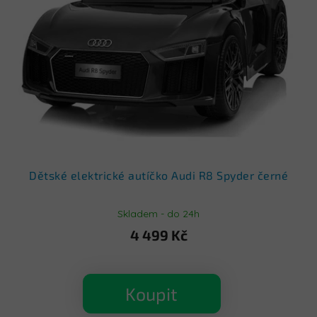
s
p
r
o
d
u
k
t
ů
Dětské elektrické autíčko Audi R8 Spyder černé
Skladem - do 24h
4 499 Kč
Koupit