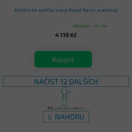
Elektrické autíčko Land Rapid Racer oranžový
Skladem - do 24h
Průměrné
hodnocení
4 119 Kč
produktu
je
5,0
z
Koupit
5
hvězdiček.
NAČÍST 12 DALŠÍCH
S
1
26
t
r
O
á
v
312
položek celkem
n
l
k
NAHORU
á
o
d
v
á
a