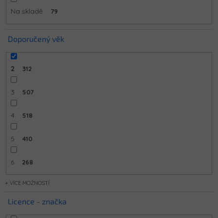
Na skladě
79
Doporučený věk
2
312
3
507
4
518
5
410
6
268
MOŽNOSTÍ
Licence - značka