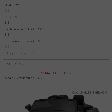
4x4
77
6x6
0
Dálkové ovládání
220
Funkce driftování
5
Houpací efekt
0
MOŽNOSTÍ
VYMAZAT FILTRY
Položek k zobrazení:
312
V
Kód:
S-HL1818-BLACK
ý
p
i