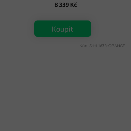
hodnocení
8 339 Kč
produktu
je
5,0
z
Koupit
5
hvězdiček.
Kód:
S-HL1638-ORANGE