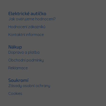
Z
n
c
í
á
í
p
p
Elektrické autíčko
r
a
Jak ověřujeme hodnocení?
v
t
k
Hodnocení zákazníků
í
y
v
Kontaktní informace
ý
p
Nákup
i
s
Doprava a platba
u
Obchodní podmínky
Reklamace
Soukromí
Zásady osobní ochrany
Cookies