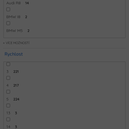
Audi R8
14
BMW I8
2
BMW M5
2
MOŽNOSTÍ
Rychlost
3
221
4
217
5
224
13
3
14
3