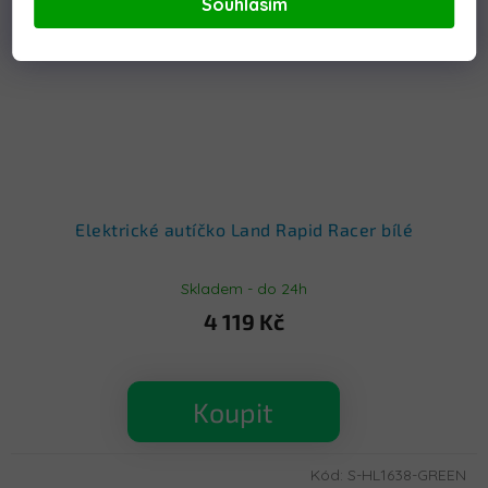
Souhlasím
Elektrické autíčko Land Rapid Racer bílé
Skladem - do 24h
4 119 Kč
Koupit
Kód:
S-HL1638-GREEN