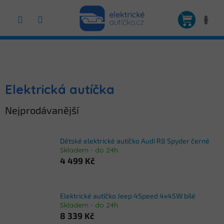
Přejít
na
NÁKUP
obsah
KOŠÍK
Elektrická autíčka
Nejprodávanější
Dětské elektrické autíčko Audi R8 Spyder černé
Skladem - do 24h
4 499 Kč
Elektrické autíčko Jeep 4Speed 4x45W bílé
Skladem - do 24h
8 339 Kč