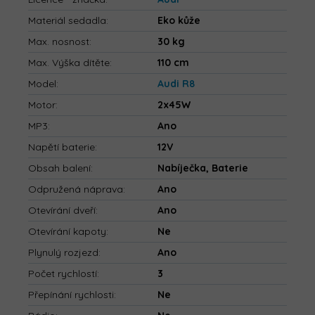
Materiál sedadla
:
Eko kůže
Max. nosnost
:
30 kg
Max. Výška dítěte
:
110 cm
Model
:
Audi R8
Motor
:
2x45W
MP3
:
Ano
Napětí baterie
:
12V
Obsah balení
:
Nabíječka, Baterie
Odpružená náprava
:
Ano
Otevírání dveří
:
Ano
Otevírání kapoty
:
Ne
Plynulý rozjezd
:
Ano
Počet rychlostí
:
3
Přepínání rychlosti
:
Ne