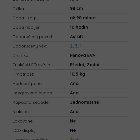
Délka
:
98 cm
Doba jízdy
:
až 90 minut
Doba nabíjení
:
10 hodin
Doporučený povrch
:
Asfalt
Doporučený věk
:
2
,
3
,
1
Druh kol
:
Pěnová EVA
Funkční LED světla
:
Přední, Zadní
Hmotnost
:
10,5 kg
Hudební panel
:
Ano
Integrovaná hudba
:
Ano
Kapacita sedadel
:
Jednomístné
Klakson
:
Ano
Lakované
:
Ne
LCD displej
:
Ne
Licence - značka
:
Audi