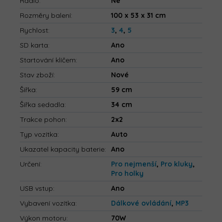
Rádio
:
Ne
Rozměry balení
:
100 x 53 x 31 cm
Rychlost
:
3
,
4
,
5
SD karta
:
Ano
Startování klíčem
:
Ano
Stav zboží
:
Nové
Šířka
:
59 cm
Šířka sedadla
:
34 cm
Trakce pohon
:
2x2
Typ vozítka
:
Auto
Ukazatel kapacity baterie
:
Ano
Určení
:
Pro nejmenší
,
Pro kluky
,
Pro holky
USB vstup
:
Ano
Vybavení vozítka
:
Dálkové ovládání
,
MP3
Výkon motoru
:
70W