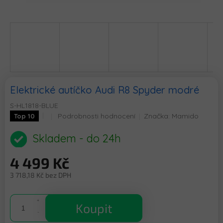
Elektrické autíčko Audi R8 Spyder modré
S-HL1818-BLUE
Průměrné
Podrobnosti hodnocení
Značka:
Mamido
Top 10
hodnocení
produktu
Skladem - do 24h
je
0,0
4 499 Kč
z
5
3 718,18 Kč bez DPH
hvězdiček.
Měrná
cena:
Koupit