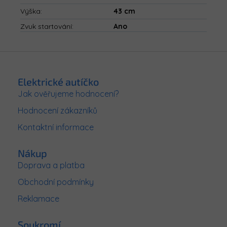
Výška
:
43 cm
Zvuk startování
:
Ano
Z
á
p
Elektrické autíčko
a
Jak ověřujeme hodnocení?
t
Hodnocení zákazníků
í
Kontaktní informace
Nákup
Doprava a platba
Obchodní podmínky
Reklamace
Soukromí