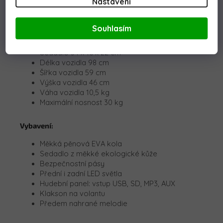
Nastavení
Výkon 2 x 35W
Baterie 2x6V 4,5Ah
Dálkové ovládání 2,4GHz
Souhlasím
Kola 19 x 7 cm
Přední i zadní tlumiče
Sedadlo 34 x 16 x 22 cm
Délka vozidla 98 cm
Šířka vozidla 59 cm
Výška vozidla 46 cm
Váha vozidla 10,5 kg
Maximální nosnost 30 kg
Vybavení:
Měkká pěnová EVA kola
Sedadlo z měkké ekologické kůže
Bezpečnostní pásy
Přední i zadní LED světla
Hudební panel: vstup USB, SD, MP3, AUX
Klakson na volantu
Předem nahrané melodie