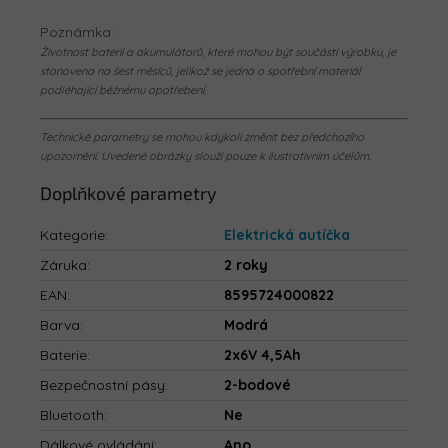
Poznámka:
Životnost baterií a akumulátorů, které mohou být součástí výrobku, je
stanovena na šest měsíců, jelikož se jedná o spotřební materiál
podléhající běžnému opotřebení.
Technické parametry se mohou kdykoli změnit bez předchozího
upozornění. Uvedené obrázky slouží pouze k ilustrativním účelům.
Doplňkové parametry
Kategorie
:
Elektrická autíčka
Záruka
:
2 roky
EAN
:
8595724000822
Barva
:
Modrá
Baterie
:
2x6V 4,5Ah
Bezpečnostní pásy
:
2-bodové
Bluetooth
:
Ne
Dálkové ovládání
:
Ano