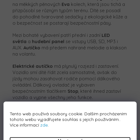
na měkkých pěnových
Eva
kolech, která jsou tichá a
přizpůsobí se různým typům terénu. Dítě se posadí
do pohodlně tvarované sedačky z ekologické kůže a
o bezpečnost se postarají bezpečnostní pásy.
Mezi bohaté vybavení patří přední i zadní
LED
světla
a
hudební panel
se vstupy USB, SD, MP3 i
AUX.
Autíčko
má předem nahrané melodie a klakson
na volantu.
Elektrické autíčko
má plynulý rozjezd i zastavení.
Vozidlo smí dítě řídit zcela samostatně, avšak do
jízdy mohou zasahovat rodiče pomocí dálkového
ovládání. Dálkový ovladač je vybaven
bezpečnostním tlačítkem
Stop
, které ihned zastaví
vozidlo a vypne všechny jeho funkce.
Autíčko je velikostně vhodné pro děti od 1,5 do
Tento web používá soubory cookie. Dalším procházením
3 let.
tohoto webu vyjadřujete souhlas s jejich používáním..
Více informací
zde
.
Technické parametry: