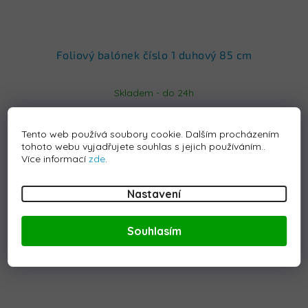
Foliový balónek číslo 1 duhový 85 cm
Skladem - do 24h
139 Kč
Tento web používá soubory cookie. Dalším procházením
tohoto webu vyjadřujete souhlas s jejich používáním..
Více informací
zde
.
Koupit
Nastavení
Kód:
MT1214
Souhlasím