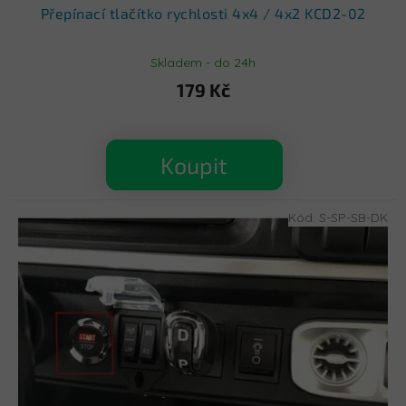
Přepínací tlačítko rychlosti 4x4 / 4x2 KCD2-02
Skladem - do 24h
179 Kč
Koupit
Kód:
S-SP-SB-DK