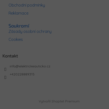
u
Obchodní podmínky
Reklamace
Soukromí
Zásady osobní ochrany
Cookies
Kontakt
info
@
elektrickeauticko.cz
+420228889315
Vytvořil Shoptet Premium