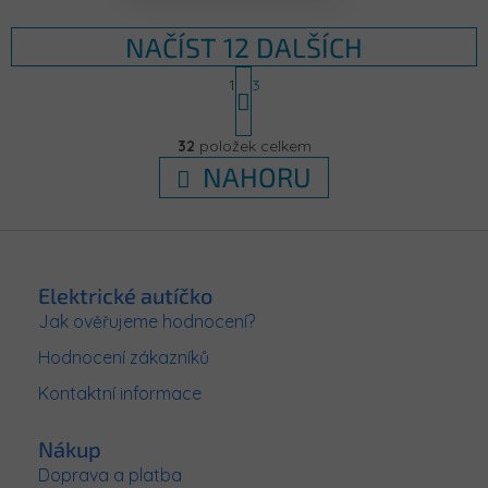
NAČÍST 12 DALŠÍCH
S
1
3
t
r
O
á
v
32
položek celkem
n
l
k
NAHORU
á
o
d
v
á
a
Z
n
c
í
á
í
p
p
Elektrické autíčko
r
a
Jak ověřujeme hodnocení?
v
t
k
Hodnocení zákazníků
í
y
v
Kontaktní informace
ý
p
Nákup
i
s
Doprava a platba