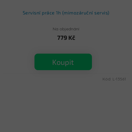
Servisní práce 1h (mimozáruční servis)
Na objednání
779 Kč
Koupit
Kód:
L-13561