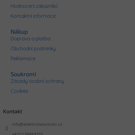
t
Hodnocení zákazníků
í
Kontaktní informace
Nákup
Doprava a platba
Obchodní podmínky
Reklamace
Soukromí
Zásady osobní ochrany
Cookies
Kontakt
info
@
elektrickeauticko.cz
+420228889315