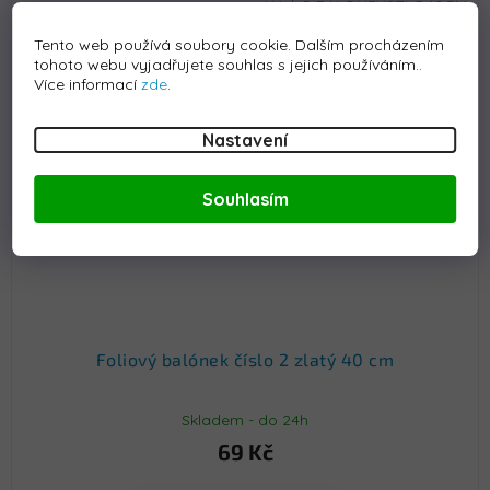
Kód:
S-BALONEK2ZLO40CM
Tento web používá soubory cookie. Dalším procházením
tohoto webu vyjadřujete souhlas s jejich používáním..
Více informací
zde
.
Nastavení
Souhlasím
Foliový balónek číslo 2 zlatý 40 cm
Skladem - do 24h
69 Kč