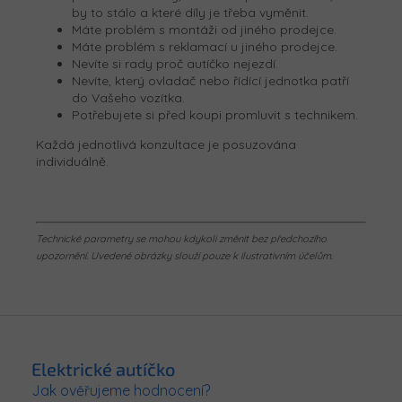
by to stálo a které díly je třeba vyměnit.
Máte problém s montáži od jiného prodejce.
Máte problém s reklamací u jiného prodejce.
Nevíte si rady proč autíčko nejezdí.
Nevíte, který ovladač nebo řídící jednotka patří
do Vašeho vozítka.
Potřebujete si před koupi promluvit s technikem.
Každá jednotlivá konzultace je posuzována
individuálně.
Technické parametry se mohou kdykoli změnit bez předchozího
upozornění. Uvedené obrázky slouží pouze k ilustrativním účelům.
Z
á
p
Elektrické autíčko
a
Jak ověřujeme hodnocení?