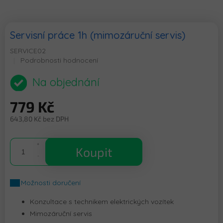
Servisní práce 1h (mimozáruční servis)
SERVICE02
Průměrné
Podrobnosti hodnocení
hodnocení
produktu
Na objednání
je
0,0
779 Kč
z
5
643,80 Kč bez DPH
hvězdiček.
Měrná
cena:
Koupit
Možnosti doručení
Konzultace s technikem elektrických vozítek
Mimozáruční servis