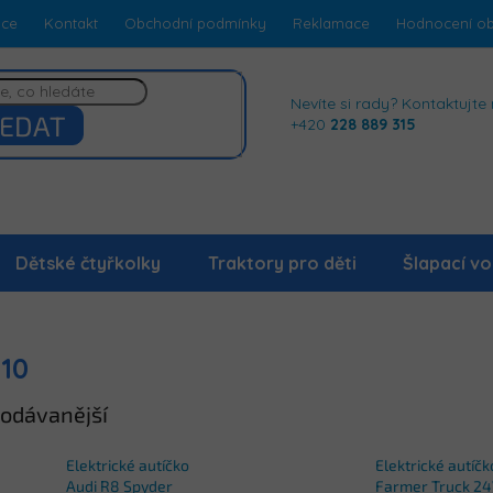
dce
Kontakt
Obchodní podmínky
Reklamace
Hodnocení o
Nevíte si rady? Kontaktujte 
EDAT
+420
228 889 315
Dětské čtyřkolky
Traktory pro děti
Šlapací vo
 10
odávanější
Elektrické autíčko
Elektrické autíčk
Audi R8 Spyder
Farmer Truck 2