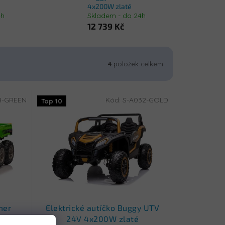
4x200W zlaté
4h
Skladem - do 24h
12 739 Kč
4
položek celkem
B-GREEN
Kód:
S-A032-GOLD
Top 10
mer
Elektrické autíčko Buggy UTV
ené
24V 4x200W zlaté