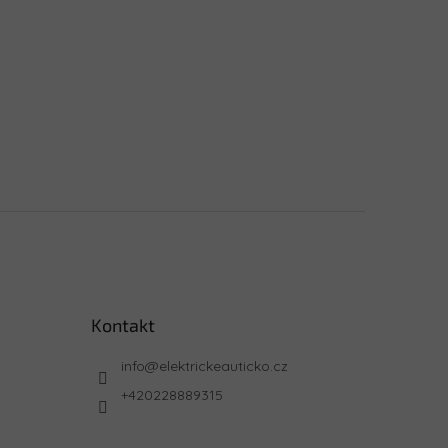
Kontakt
info
@
elektrickeauticko.cz
+420228889315