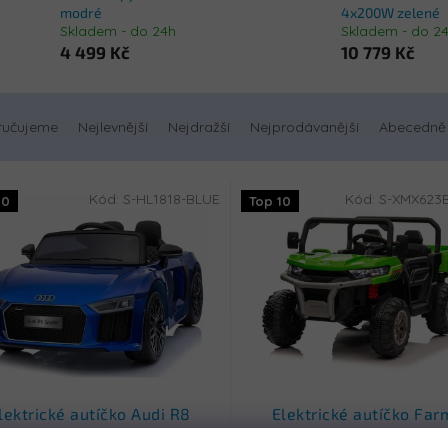
modré
4x200W zelené
Skladem - do 24h
Skladem - do 2
4 499 Kč
10 779 Kč
ručujeme
Nejlevnější
Nejdražší
Nejprodávanější
Abecedně
Kód:
S-HL1818-BLUE
Kód:
S-XMX623
10
Top 10
lektrické autíčko Audi R8
Elektrické autíčko Far
Spyder modré
Truck 24V 4x200W zel