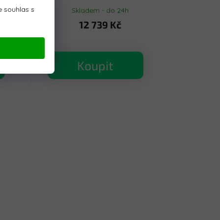
 souhlas s
Skladem - do 24h
12 739 Kč
Koupit