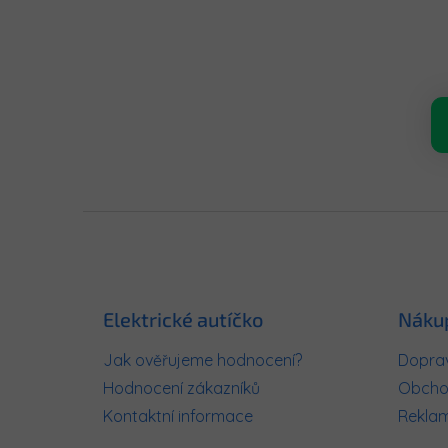
Z
á
p
a
t
Elektrické autíčko
Náku
í
Jak ověřujeme hodnocení?
Doprav
Hodnocení zákazníků
Obcho
Kontaktní informace
Rekla