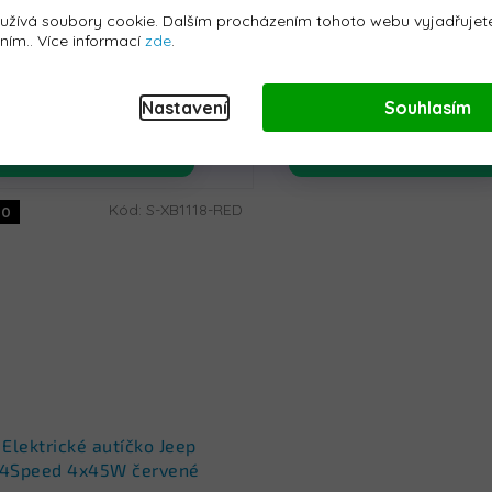
užívá soubory cookie. Dalším procházením tohoto webu vyjadřujete
Skladem - do 24h
Skladem - do 24h
áním.. Více informací
zde
.
4 499 Kč
10 779 Kč
Nastavení
Souhlasím
Koupit
Koupit
Kód:
S-XB1118-RED
10
Elektrické autíčko Jeep
4Speed 4x45W červené