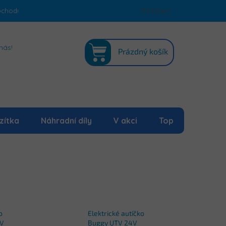
bchodu
Podmínky ochrany osobních údajů
Přihlášení
Mapa serveru
NÁKUPNÍ
nás!
Prázdný košík
KOŠÍK
zítka
Náhradní díly
V akci
Top
o
Elektrické autíčko
4V
Buggy UTV 24V