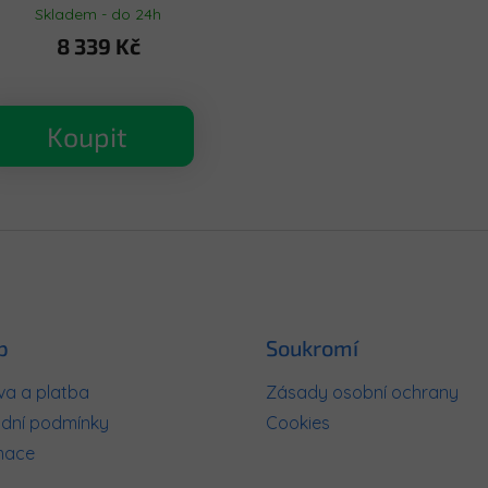
Skladem - do 24h
8 339 Kč
Koupit
O
v
l
á
d
a
c
p
Soukromí
í
p
r
a a platba
Zásady osobní ochrany
v
dní podmínky
Cookies
k
mace
y
v