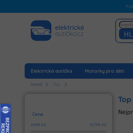
Přejít
Rá
na
obsah
HL
Elektrická autíčka
Motorky pro děti
Domů
Top
P
Top
o
s
Nejpr
t
Cena
r
4499
Kč
12739
Kč
a
n