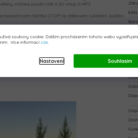
Zár
vé efekty, můžete použít USB a SD vstup či MP3.
EAN
:
 a bezpečnostní tlačítko STOP na dálkovém ovládání. Autíčko
Bar
Bate
užívá soubory cookie. Dalším procházením tohoto webu vyjadřujete
Bezp
áním.. Více informací
zde
.
Blue
ovládaný tlačítkem)
Dálk
Nastavení
Souhlasím
čítko bezpečného zastavení
Délk
Doba
Doba
Dopo
Dopo
Druh
Fun