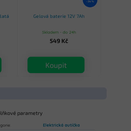
–34 %
latá
Gelová baterie 12V 7Ah
Skladem - do 24h
549 Kč
Koupit
lňkové parametry
gorie
:
Elektrická autíčka