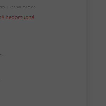
cení
Značka:
Mamido
ě nedostupné
na…
la