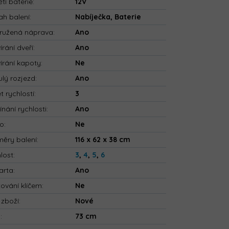
tí baterie
:
12V
h balení
:
Nabíječka, Baterie
ružená náprava
:
Ano
írání dveří
:
Ano
írání kapoty
:
Ne
ulý rozjezd
:
Ano
t rychlostí
:
3
ínání rychlosti
:
Ano
io
:
Ne
ěry balení
:
116 x 62 x 38 cm
lost
:
3
,
4
,
5
,
6
arta
:
Ano
tování klíčem
:
Ne
 zboží
:
Nové
a
:
73 cm