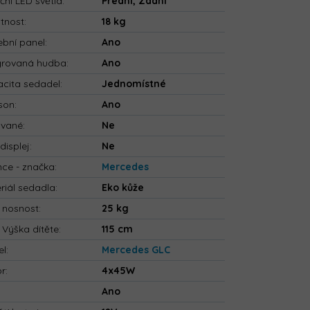
ční LED světla
:
Přední, Zadní
tnost
:
18 kg
bní panel
:
Ano
grovaná hudba
:
Ano
cita sedadel
:
Jednomístné
son
:
Ano
ované
:
Ne
displej
:
Ne
nce - značka
:
Mercedes
riál sedadla
:
Eko kůže
 nosnost
:
25 kg
 Výška dítěte
:
115 cm
el
:
Mercedes GLC
or
:
4x45W
:
Ano