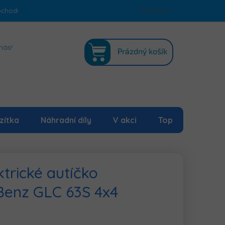
bchodu
Podmínky ochrany osobních údajů
Přihlášení
Mapa serveru
NÁKUPNÍ
nás!
Prázdný košík
KOŠÍK
zítka
Náhradní díly
V akci
Top
trické autíčko
Benz GLC 63S 4x4