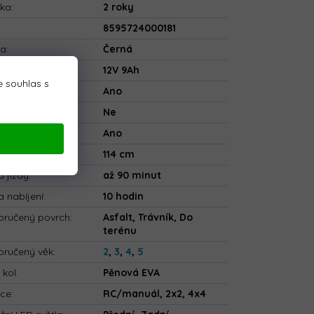
uka
:
2 roky
8595724000181
va
:
Černá
rie
:
12V 9Ah
 souhlas s
ečnostní pásy
:
Ano
tooth
:
Ne
ové ovládání
:
Ano
a
:
114 cm
 jízdy
:
až 90 minut
 nabíjení
:
10 hodin
ručený povrch
:
Asfalt, Trávník, Do
terénu
ručený věk
:
2
,
3
,
4
,
5
 kol
:
Pěnová EVA
kce
:
RC/manuál, 2x2, 4x4