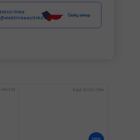
aktní linka
o@elektrickeauticko.cz
-YM-170
Kód:
S-12V-7AH
839 Kč