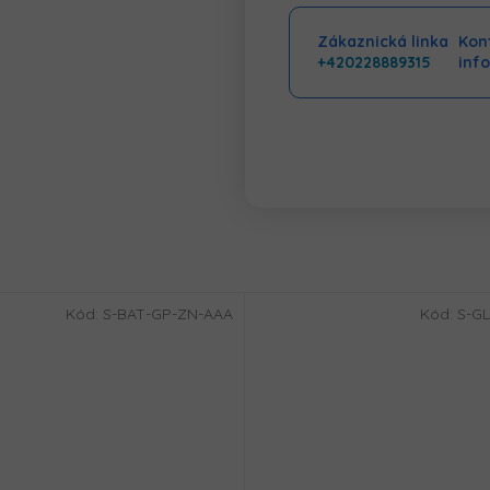
Zákaznická linka
Kont
+420228889315
inf
Kód:
S-BAT-GP-ZN-AAA
Kód:
S-GL