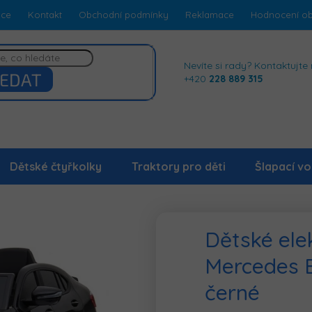
dce
Kontakt
Obchodní podmínky
Reklamace
Hodnocení o
Nevíte si rady? Kontaktujte 
EDAT
+420
228 889 315
Dětské čtyřkolky
Traktory pro děti
Šlapací vo
Dětské elek
Mercedes 
černé