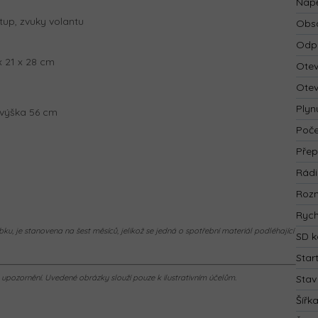
Napě
tup, zvuky volantu
Obsa
Odp
x 21 x 28 cm
Otev
Otev
Plyn
, výška 56 cm
Poče
Přep
Rád
Rozm
Rych
ku, je stanovena na šest měsíců, jelikož se jedná o spotřební materiál podléhající
SD k
Star
pozornění. Uvedené obrázky slouží pouze k ilustrativním účelům.
Stav
Šířk