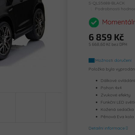
S-QLS5688-BLACK
Průměrné
Podrobnosti hodno
hodnocení
produktu
Momentáln
je
0,0
6 859 Kč
z
5
5 668,60 Kč bez DPH
hvězdiček.
Měrná
cena:
Možnosti doručení
Položka byla vyprodá
Dálkové ovládání
Pohon 4x4
Zvukové efekty
Funkční LED svět
Kožená sedačka
Pěnová Eva kola
Detailní informace