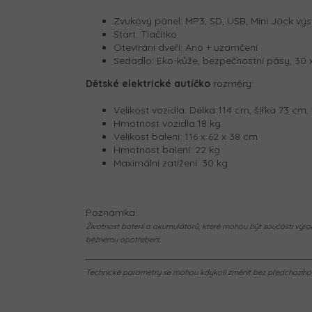
Zvukový panel: MP3, SD, USB, Mini Jack výs
Start: Tlačítko
Otevírání dveří: Ano + uzamčení
Sedadlo: Eko-kůže, bezpečnostní pásy, 30 
Dětské elektrické autíčko
rozměry:
Velikost vozidla: Délka 114 cm, šířka 73 cm
Hmotnost vozidla:18 kg
Velikost balení: 116 x 62 x 38 cm
Hmotnost balení: 22 kg
Maximální zatížení: 30 kg
Poznámka:
Životnost baterií a akumulátorů, které mohou být součástí výrob
běžnému opotřebení.
Technické parametry se mohou kdykoli změnit bez předchozího u