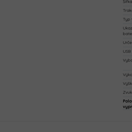
Šířk
Trak
Typ 
Ukaz
bate
Urče
USB 
Vyba
Výk
Výš
Zvuk
Polo
vyp