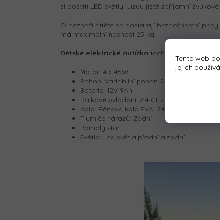
si posvítí LED světly. Jízdu jistě zpříjemní zvuko
O bezpečí dítěte se postarají bezpečnostní pásy
má maximální nosnost 25 kg.
Dětské elektrické autíčko
technické parametry:
Tento web po
jejich použív
Motor: 4 x 45W
Pohon: Variabilní pohon 2 kol nebo 4 kol (
Baterie: 12V 9Ah
Dálkové ovládání: 2,4 GHz, 3 rychlosti, tla
Kola: Pěnová kola EVA, 24 x 8 cm
Tlumiče nárazů: Zadní
Pomalý start
Světla: Led světla přední a zadní