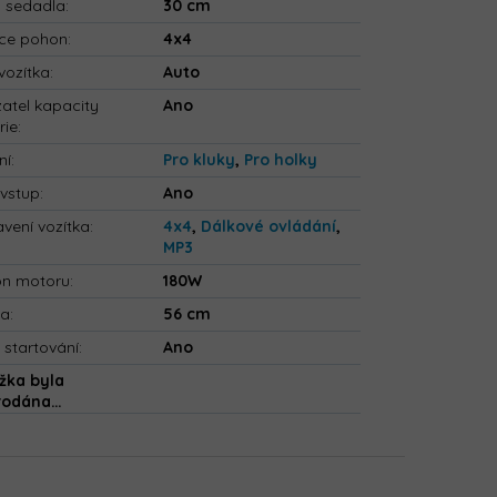
a sedadla
:
30 cm
ce pohon
:
4x4
vozítka
:
Auto
atel kapacity
Ano
rie
:
ní
:
Pro kluky
,
Pro holky
vstup
:
Ano
vení vozítka
:
4x4
,
Dálkové ovládání
,
MP3
on motoru
:
180W
ka
:
56 cm
 startování
:
Ano
žka byla
rodána…