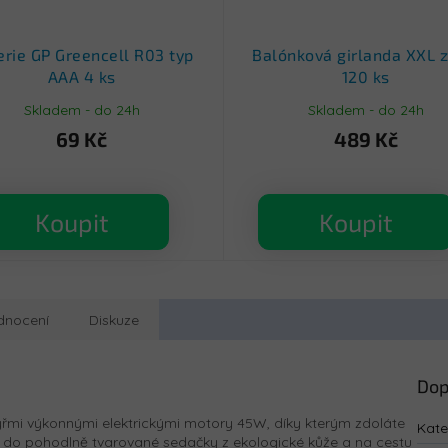
erie GP Greencell R03 typ
Balónková girlanda XXL z
AAA 4 ks
120 ks
Skladem - do 24h
Skladem - do 24h
69 Kč
489 Kč
Koupit
Koupit
dnocení
Diskuze
Dop
tyřmi výkonnými elektrickými motory 45W, díky kterým zdoláte
Kate
í do pohodlně tvarované sedačky z ekologické kůže a na cestu