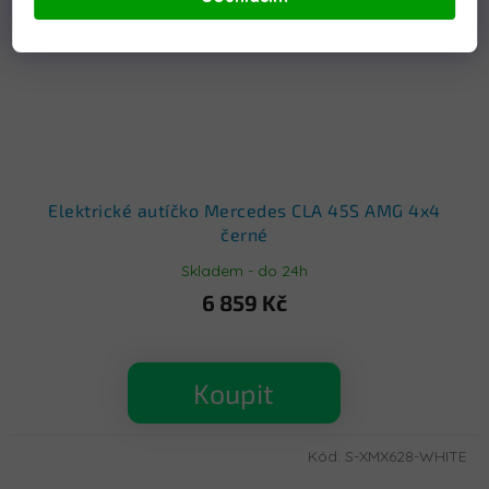
Elektrické autíčko Mercedes CLA 45S AMG 4x4
černé
Skladem - do 24h
6 859 Kč
Koupit
Kód:
S-XMX628-WHITE