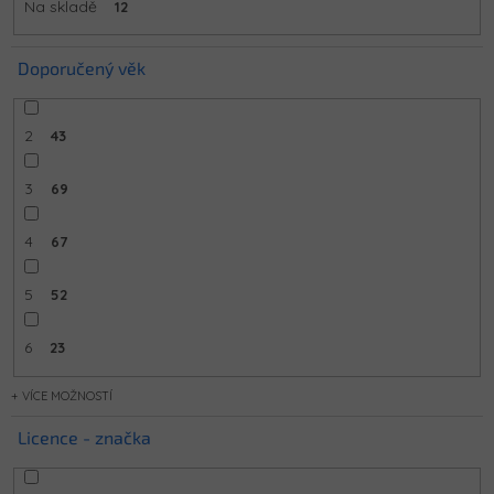
Na skladě
12
Doporučený věk
2
43
3
69
4
67
5
52
6
23
MOŽNOSTÍ
Licence - značka