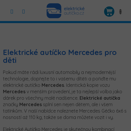
Přejít
na
NÁKUP
obsah
KOŠÍK
Elektrické autíčko Mercedes pro
děti
Pokud máte rádi luxusní automobily a nejmodernější
technologie, dopřejte to i vašemu dítěti a pořiďte mu
elektrické autíčko
Mercedes
. Identická kopie vozu
Mercedes
v menším provedení, je ta nejlepší volba jako
dárek pro všechny malé nadšence.
Elektrické autíčka
značky
Mercedes
splní sen nejen dětem, ale i všem
tatínkům. V naší nabídce naleznete Mercedes Géčko 6x6 s
nosností až 110 kg, takže se doma můžete vozit i vy.
Elektrické Autíčko Mercedes je skutečnou kombinací