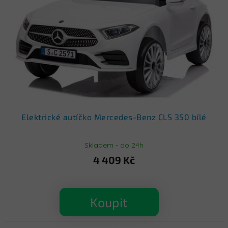
p
r
o
d
u
k
t
ů
Elektrické autíčko Mercedes-Benz CLS 350 bílé
Skladem - do 24h
4 409 Kč
Koupit