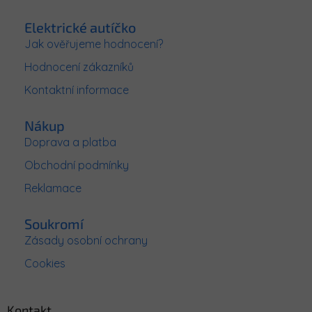
í
á
í
p
p
Elektrické autíčko
r
a
Jak ověřujeme hodnocení?
v
t
k
Hodnocení zákazníků
í
y
v
Kontaktní informace
ý
p
Nákup
i
s
Doprava a platba
u
Obchodní podmínky
Reklamace
Soukromí
Zásady osobní ochrany
Cookies
Kontakt