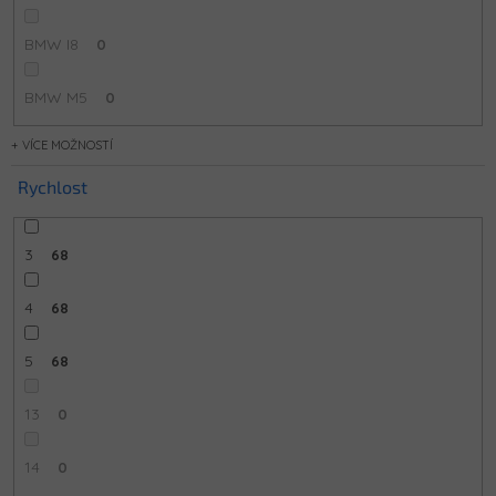
BMW I8
0
BMW M5
0
MOŽNOSTÍ
Rychlost
3
68
4
68
5
68
13
0
14
0