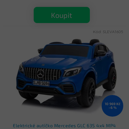
Koupit
Kód:
SLEVA1605
10 969 Kč
–6 %
Elektrické autíčko Mercedes GLC 63S 4x4 MP4