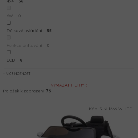
4x4
36
6x6
0
Dálkové ovládání
55
Funkce driftování
0
LCD
8
MOŽNOSTÍ
VYMAZAT FILTRY
Položek k zobrazení:
76
V
Kód:
S-KL1666-WHITE
ý
p
i
s