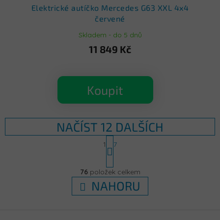
Elektrické autíčko Mercedes G63 XXL 4x4
červené
Skladem - do 5 dnů
11 849 Kč
Koupit
NAČÍST 12 DALŠÍCH
S
1
7
t
r
O
á
v
76
položek celkem
n
l
k
NAHORU
á
o
d
v
á
a
Z
n
c