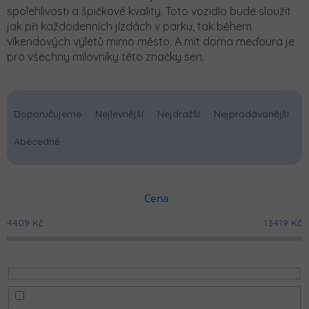
spolehlivosti a špičkové kvality. Toto vozidlo bude sloužit
jak při každodenních jízdách v parku, tak během
víkendových výletů mimo město. A mít doma meďoura je
pro všechny milovníky této značky sen.
Ř
a
Doporučujeme
Nejlevnější
Nejdražší
Nejprodávanější
z
e
Abecedně
n
í
p
Cena
r
o
4409
Kč
13419
Kč
d
u
k
t
ů