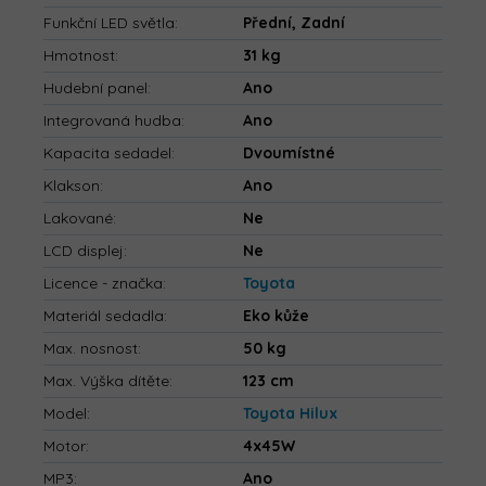
Funkční LED světla
:
Přední, Zadní
Hmotnost
:
31 kg
Hudební panel
:
Ano
Integrovaná hudba
:
Ano
Kapacita sedadel
:
Dvoumístné
Klakson
:
Ano
Lakované
:
Ne
LCD displej
:
Ne
Licence - značka
:
Toyota
Materiál sedadla
:
Eko kůže
Max. nosnost
:
50 kg
Max. Výška dítěte
:
123 cm
Model
:
Toyota Hilux
Motor
:
4x45W
MP3
:
Ano