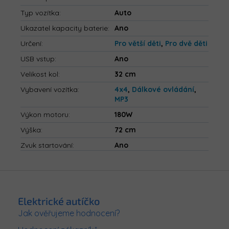
Typ vozítka
:
Auto
Ukazatel kapacity baterie
:
Ano
Určení
:
Pro větší děti
,
Pro dvě děti
USB vstup
:
Ano
Velikost kol
:
32 cm
Vybavení vozítka
:
4x4
,
Dálkové ovládání
,
MP3
Výkon motoru
:
180W
Výška
:
72 cm
Zvuk startování
:
Ano
Z
á
p
Elektrické autíčko
a
Jak ověřujeme hodnocení?
t