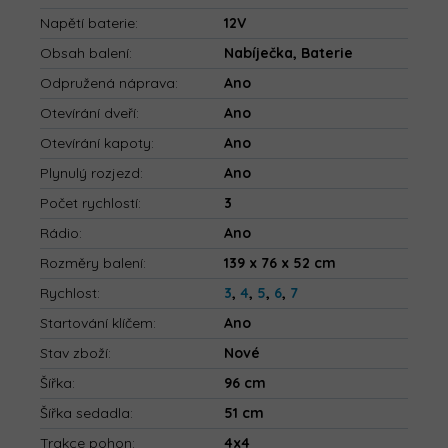
Napětí baterie
:
12V
Obsah balení
:
Nabíječka, Baterie
Odpružená náprava
:
Ano
Otevírání dveří
:
Ano
Otevírání kapoty
:
Ano
Plynulý rozjezd
:
Ano
Počet rychlostí
:
3
Rádio
:
Ano
Rozměry balení
:
139 x 76 x 52 cm
Rychlost
:
3
,
4
,
5
,
6
,
7
Startování klíčem
:
Ano
Stav zboží
:
Nové
Šířka
:
96 cm
Šířka sedadla
:
51 cm
Trakce pohon
:
4x4