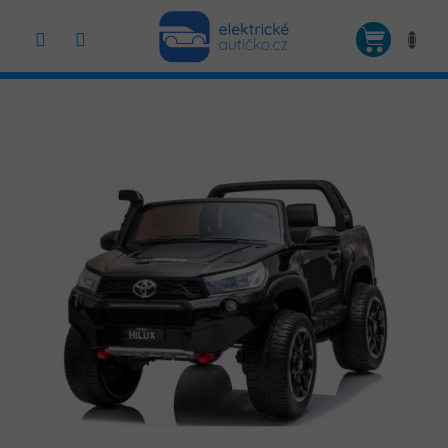
Přejít
na
NÁKUP
obsah
KOŠÍK