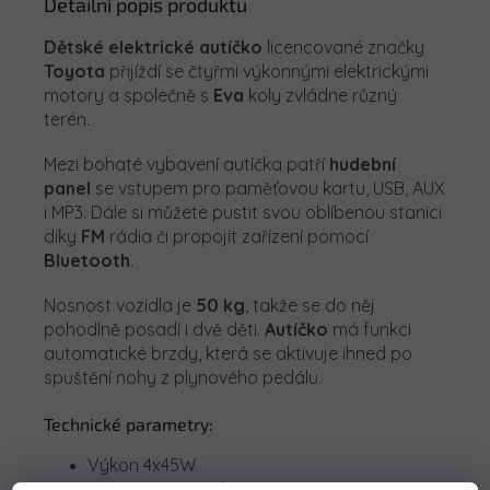
Detailní popis produktu
Dětské elektrické autíčko
licencované značky
Toyota
přijíždí se čtyřmi výkonnými elektrickými
motory a společně s
Eva
koly zvládne různý
terén.
Mezi bohaté vybavení autíčka patří
hudební
panel
se vstupem pro paměťovou kartu, USB, AUX
i MP3. Dále si můžete pustit svou oblíbenou stanici
díky
FM
rádia či propojit zařízení pomocí
Bluetooth
.
Nosnost vozidla je
50 kg
, takže se do něj
pohodlně posadí i dvě děti.
Autíčko
má funkci
automatické brzdy, která se aktivuje ihned po
spuštění nohy z plynového pedálu.
Technické parametry:
Výkon 4x45W
Baterie 2x12V 7Ah