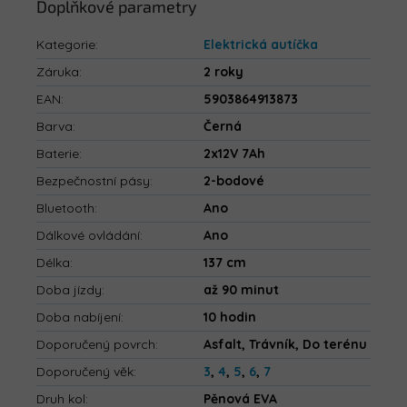
Doplňkové parametry
Kategorie
:
Elektrická autíčka
Záruka
:
2 roky
EAN
:
5903864913873
Barva
:
Černá
Baterie
:
2x12V 7Ah
Bezpečnostní pásy
:
2-bodové
Bluetooth
:
Ano
Dálkové ovládání
:
Ano
Délka
:
137 cm
Doba jízdy
:
až 90 minut
Doba nabíjení
:
10 hodin
Doporučený povrch
:
Asfalt, Trávník, Do terénu
Doporučený věk
:
3
,
4
,
5
,
6
,
7
Druh kol
:
Pěnová EVA