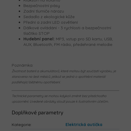
Klakson na volantu
Bezpečnostní pásy
Zadní tlumiče nárazu
Sedadlo z ekologické kůže
Přední a zadní LED osvětlení
Dálkové ovládání - 3 rychlosti a bezpečnostní
tlačítko STOP
Hudební panel:
MP3, vstup pro SD kartu, USB,
AUX, Bluetooth, FM rádio, předehrané melodie
Poznámka:
Životnost baterií a akumulátorů, které mohou být součástí výrobku, je
stanovena na šest měsíců, jelikož se jedná o spotřební materiál
podléhající běžnému opotřebení.
Technické parametry se mohou kdykoli změnit bez předchozího
upozornění. Uvedené obrázky slouží pouze k ilustrativním účelům.
Doplňkové parametry
Kategorie
:
Elektrická autíčka