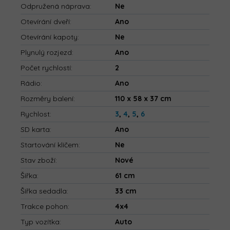
Odpružená náprava
:
Ne
Otevírání dveří
:
Ano
Otevírání kapoty
:
Ne
Plynulý rozjezd
:
Ano
Počet rychlostí
:
2
Rádio
:
Ano
Rozměry balení
:
110 x 58 x 37 cm
Rychlost
:
3
,
4
,
5
,
6
SD karta
:
Ano
Startování klíčem
:
Ne
Stav zboží
:
Nové
Šířka
:
61 cm
Šířka sedadla
:
33 cm
Trakce pohon
:
4x4
Typ vozítka
:
Auto