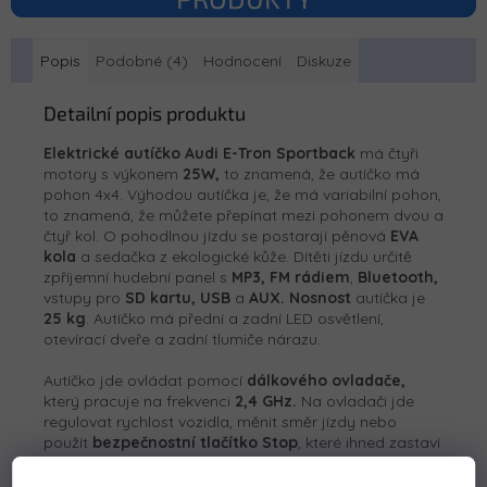
Popis
Podobné (4)
Hodnocení
Diskuze
Detailní popis produktu
Elektrické autíčko Audi E-Tron Sportback
má čtyři
motory s výkonem
2
5W,
to znamená, že autíčko má
pohon 4x4. Výhodou autíčka je, že má variabilní pohon,
to znamená, že můžete přepínat mezi pohonem dvou a
čtyř kol. O pohodlnou jízdu se postarají pěnová
EVA
kola
a sedačka z ekologické kůže. Dítěti jízdu určitě
zpříjemní hudební panel s
MP3, FM rádiem
,
Bluetooth,
vstupy pro
SD kartu,
USB
a
AUX. Nosnost
autíčka je
25 kg
. Autíčko má přední a zadní LED osvětlení,
otevírací dveře a zadní tlumiče nárazu.
Autíčko jde ovládat pomocí
dálkového ovladače,
který pracuje na frekvenci
2,4 GHz.
Na ovladači jde
regulovat rychlost vozidla, měnit směr jízdy nebo
použít
bezpečnostní tlačítko Stop
, které ihned zastaví
vozidlo. Vozítko je vybavenou funkcí automatické
brzdy, která se aktivuje po spuštění nohy z plynového