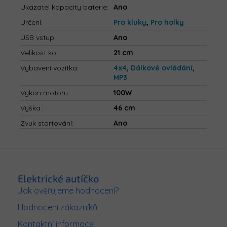
Ukazatel kapacity baterie
:
Ano
Určení
:
Pro kluky
,
Pro holky
USB vstup
:
Ano
Velikost kol
:
21 cm
Vybavení vozítka
:
4x4
,
Dálkové ovládání
,
MP3
Výkon motoru
:
100W
Výška
:
46 cm
Zvuk startování
:
Ano
Z
á
p
Elektrické autíčko
a
Jak ověřujeme hodnocení?
t
Hodnocení zákazníků
í
Kontaktní informace