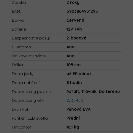
Záruka
:
2 roky
EAN
:
5903864951295
Barva
:
Červená
Baterie
:
12V 7Ah
Bezpečnostní pásy
:
2-bodové
Bluetooth
:
Ano
Dálkové ovládání
:
Ano
Délka
:
109 cm
Doba jízdy
:
až 90 minut
Doba nabíjení
:
8 hodin
Doporučený povrch
:
Asfalt, Trávník, Do terénu
Doporučený věk
:
2
,
3
,
4
,
5
Druh kol
:
Pěnová EVA
Funkční LED světla
:
Přední
Hmotnost
:
16,1 kg