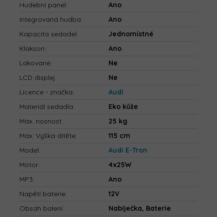
Hudební panel
:
Ano
Integrovaná hudba
:
Ano
Kapacita sedadel
:
Jednomístné
Klakson
:
Ano
Lakované
:
Ne
LCD displej
:
Ne
Licence - značka
:
Audi
Materiál sedadla
:
Eko kůže
Max. nosnost
:
25 kg
Max. Výška dítěte
:
115 cm
Model
:
Audi E-Tron
Motor
:
4x25W
MP3
:
Ano
Napětí baterie
:
12V
Obsah balení
:
Nabíječka, Baterie