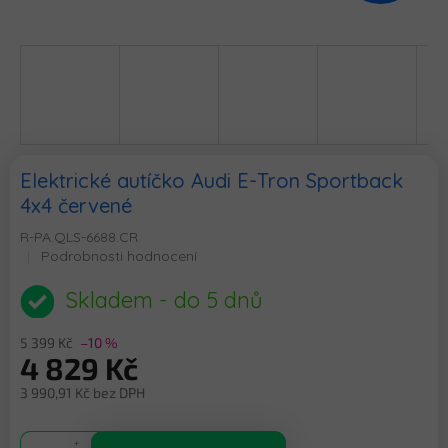
Elektrické autíčko Audi E-Tron Sportback
4x4 červené
R-PA.QLS-6688.CR
Průměrné
Podrobnosti hodnocení
hodnocení
produktu
Skladem - do 5 dnů
je
0,0
5 399 Kč
–10 %
z
4 829 Kč
5
hvězdiček.
3 990,91 Kč bez DPH
Měrná
cena: