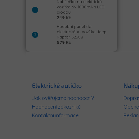
Nabíječka na elektrická
vozítka 6V 1000mA s LED
diodou
249 Kč
Hudební panel do
elektrického vozítka Jeep
Raptor S2388
579 Kč
Z
á
p
a
t
Elektrické autíčko
Náku
í
Jak ověřujeme hodnocení?
Doprav
Hodnocení zákazníků
Obcho
Kontaktní informace
Rekla