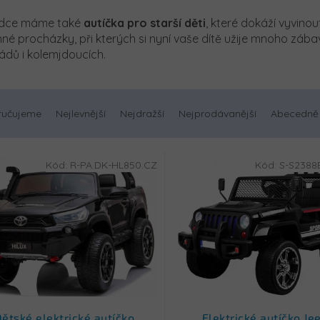
ídce máme také
autíčka
pro starší děti
, které dokáží vyvinou
inné procházky, při kterých si nyní vaše dítě užije mnoho zá
dů i kolemjdoucích.
ručujeme
Nejlevnější
Nejdražší
Nejprodávanější
Abecedně
Kód:
R-PA.DK-HL850.CZ
Kód:
S-S2388
ětské elektrické autíčko
Elektrické autíčko Je