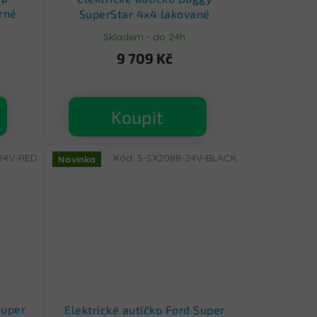
rné
SuperStar 4x4 lakované
červené
Skladem - do 24h
9 709 Kč
Koupit
24V-RED
Kód:
S-SX2088-24V-BLACK
Novinka
Super
Elektrické autíčko Ford Super