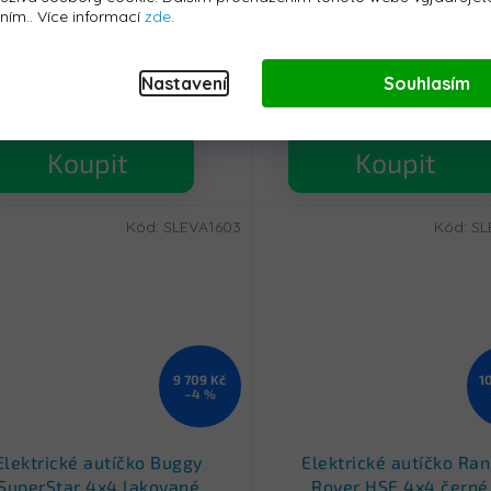
Bumper 66 zelené | 24V |
UTV-MX 24V 800W 4
áním.. Více informací
zde
.
200W | EVA | LED | 2,4Ghz |
oranžové - Použito - 
Skladem - do 24h
Skladem - do 24h
O kůže - Poškozený obal -
XMX613-ORANGE
9 399 Kč
10 779 Kč
zbaleno - S-KL808-GREEN
Nastavení
Souhlasím
Koupit
Koupit
Kód:
SLEVA1603
Kód:
SL
9 709 Kč
1
–4 %
Elektrické autíčko Buggy
Elektrické autíčko Ra
SuperStar 4x4 lakované
Rover HSE 4x4 černé