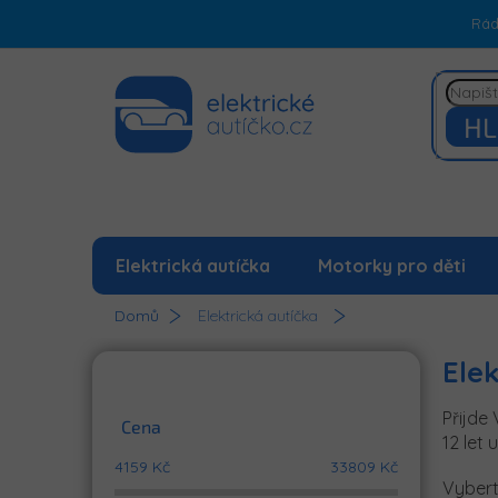
Přejít
Rá
na
obsah
HL
Elektrická autíčka
Motorky pro děti
Domů
Elektrická autíčka
P
Elek
o
s
Přijde 
t
Cena
12 let
r
4159
Kč
33809
Kč
a
Vybert
n