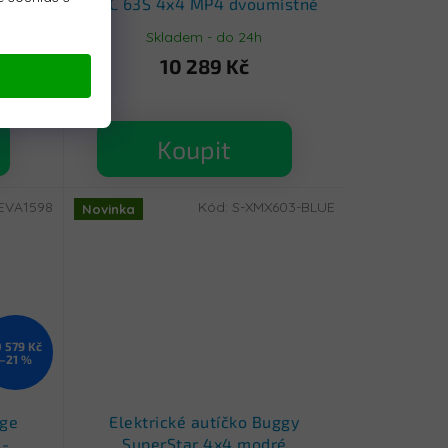
x4
GLC 63S 4x4 MP4 dvoumístné
S-
modré - Použito - R-XMX-
Skladem - do 24h
608.NIE
10 289 Kč
Koupit
EVA1598
Kód:
S-XMX603-BLUE
Novinka
0 579 Kč
–21 %
nge
Elektrické autíčko Buggy
 -
SuperStar 4x4 modré