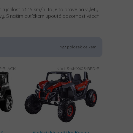
t rychlost až 15 km/h. To je to pravé na výlety
bavy. S našim autíčkem upoutá pozornost všech
127
položek celkem
E-BLACK
Kód:
S-XMX603-RED-P
ep
Elektrické autíčko Buggy