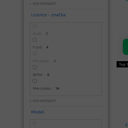
t
MOŽNOSTÍ
ů
Licence - značka
Audi
0
Ford
4
McLaren
0
Top 
BMW
6
Mercedes
14
MOŽNOSTÍ
Model
E