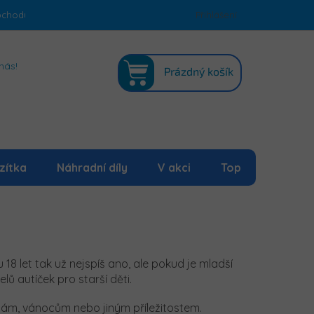
bchodu
Podmínky ochrany osobních údajů
Přihlášení
Mapa serveru
NÁKUPNÍ
nás!
Prázdný košík
KOŠÍK
zítka
Náhradní díly
V akci
Top
u 18 let tak už nejspíš ano, ale pokud je mladší
 autíček pro starší děti.
nám, vánocům nebo jiným příležitostem.