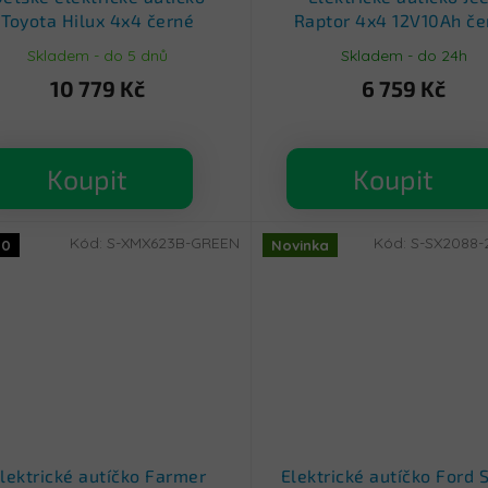
Toyota Hilux 4x4 černé
Raptor 4x4 12V10Ah če
Skladem - do 5 dnů
Skladem - do 24h
10 779 Kč
6 759 Kč
Koupit
Koupit
Kód:
S-XMX623B-GREEN
Kód:
S-SX2088-
10
Novinka
lektrické autíčko Farmer
Elektrické autíčko Ford 