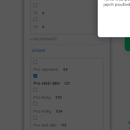
jejich použív
4x
13
6
EC
Ro
14
6
MOŽNOSTÍ
Určení
Pro nejmenší
99
Pro větší děti
127
Pro kluky
532
Pro holky
524
Pro dvě děti
113