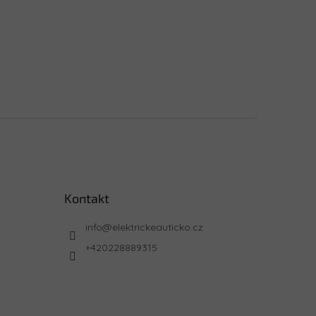
Kontakt
info
@
elektrickeauticko.cz
+420228889315