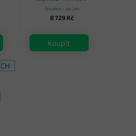
 - R-
Skladem - do 24h
8 729 Kč
Koupit
ÍCH