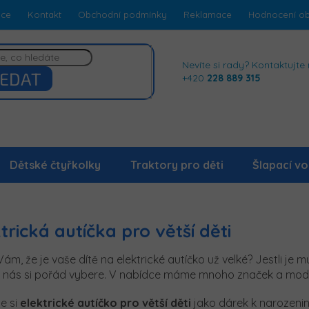
dce
Kontakt
Obchodní podmínky
Reklamace
Hodnocení o
Nevíte si rady? Kontaktujte 
EDAT
+420
228 889 315
Dětské čtyřkolky
Traktory pro děti
Šlapací vo
trická autíčka pro větší děti
Vám, že je vaše dítě na elektrické autíčko už velké? Jestli je m
 u nás si pořád vybere.
V nabídce máme mnoho značek a modelů
e si
elektrické autíčko pro větší děti
jako dárek k narozeni