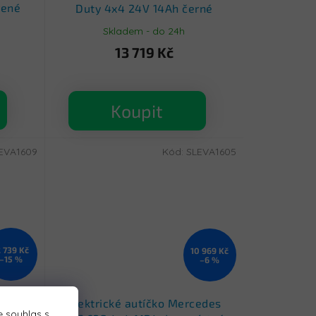
vené
Duty 4x4 24V 14Ah černé
Skladem - do 24h
13 719 Kč
Koupit
EVA1609
Kód:
SLEVA1605
2 739 Kč
10 969 Kč
–15 %
–6 %
ggy
Elektrické autíčko Mercedes
 souhlas s