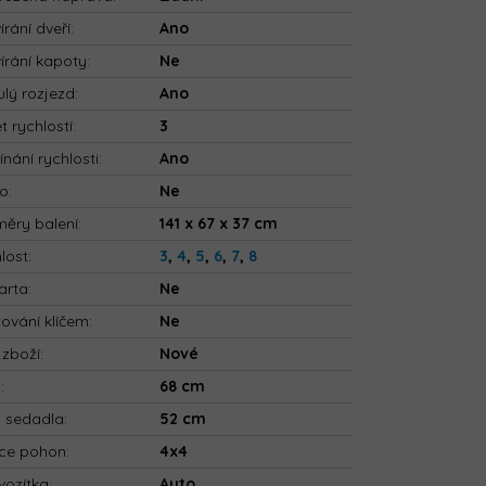
írání dveří
:
Ano
írání kapoty
:
Ne
ulý rozjezd
:
Ano
t rychlostí
:
3
ínání rychlosti
:
Ano
io
:
Ne
ěry balení
:
141 x 67 x 37 cm
lost
:
3
,
4
,
5
,
6
,
7
,
8
arta
:
Ne
tování klíčem
:
Ne
 zboží
:
Nové
a
:
68 cm
a sedadla
:
52 cm
ce pohon
:
4x4
vozítka
:
Auto