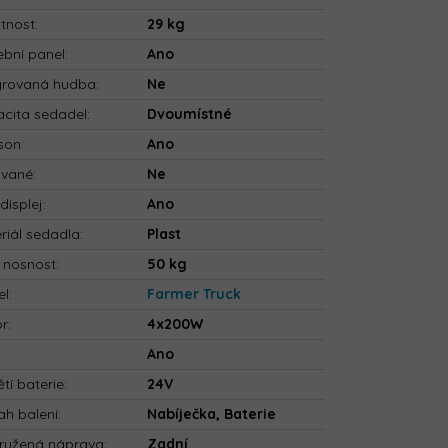
tnost
:
29 kg
bní panel
:
Ano
grovaná hudba
:
Ne
cita sedadel
:
Dvoumístné
son
:
Ano
ované
:
Ne
displej
:
Ano
riál sedadla
:
Plast
 nosnost
:
50 kg
el
:
Farmer Truck
or
:
4x200W
:
Ano
tí baterie
:
24V
h balení
:
Nabíječka, Baterie
ružená náprava
:
Zadní