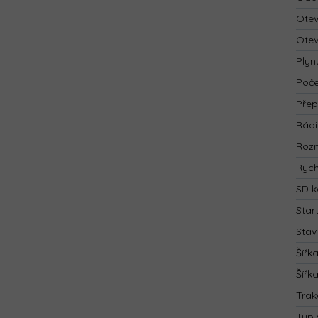
Otev
Otev
Plyn
Poče
Přep
Rád
Rozm
Rych
SD k
Star
Stav
Šířk
Šířk
Trak
Typ 