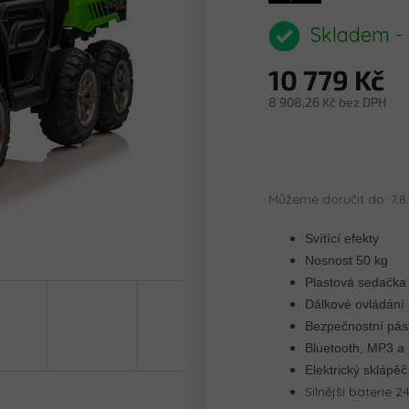
hodnoce
produkt
Skladem -
je
0,0
10 779 Kč
z
5
8 908,26 Kč bez DPH
hvězdiče
Měrná
cena:
Můžeme doručit do:
7.8
Svítící efekty
Nosnost 50 kg
Plastová sedačka
Dálkové ovládání
Bezpečnostní pás
Bluetooth, MP3 a
Elektrický sklápěč
Silnější baterie 