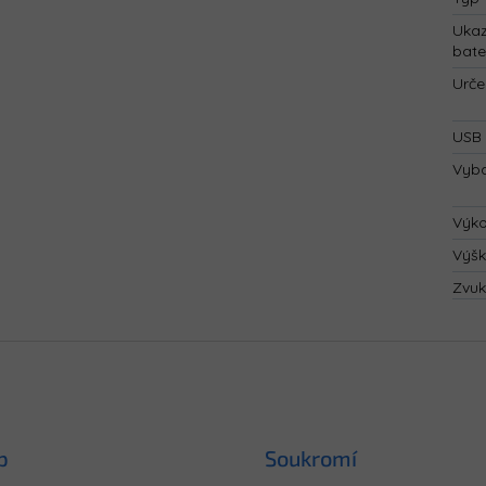
Ukaz
bate
Urče
USB 
Vyba
Výk
Výš
Zvuk
p
Soukromí