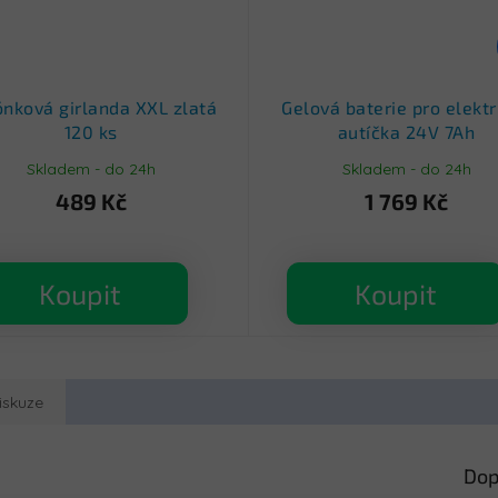
ónková girlanda XXL zlatá
Gelová baterie pro elektr
120 ks
autíčka 24V 7Ah
Skladem - do 24h
Skladem - do 24h
489 Kč
1 769 Kč
Koupit
Koupit
iskuze
Dop