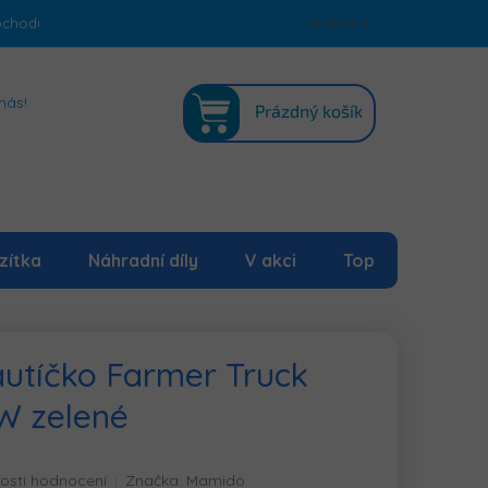
bchodu
Podmínky ochrany osobních údajů
Přihlášení
Mapa serveru
NÁKUPNÍ
nás!
Prázdný košík
KOŠÍK
zítka
Náhradní díly
V akci
Top
 autíčko Farmer Truck
W zelené
é
osti hodnocení
Značka:
Mamido