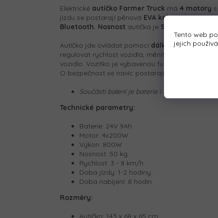
Elektrické
autíčko Farmer Truck
má
4
motory
s
jízdu se postarají pěnová
EVA kola
a plastová sed
Bluetooth
. Nosnost
autíčka je
50 kg
. Autíčko m
Tento web po
jejich použív
Autíčko jde ovládat pomocí
dálkového ovladač
regulovat rychlost vozidla, měnit směr jízdy neb
vozidlo. Vozítko je vybavenou funkcí automatické
O bezpečnost se navíc postarají
bezpečnostní 
Součástí balení je baterie i nabíječka.
Technické parametry:
Baterie: 24V 9Ah
Motor: 4x200W
Výkon: 800W
Nosnost: 50 kg
Rychlost: 3 - 8 km/h
Doba jízdy: 1-2 hodiny
Doba nabíjení: 8 hodin
Rozměry:
Autíčko:
143 x 68 x 65 cm