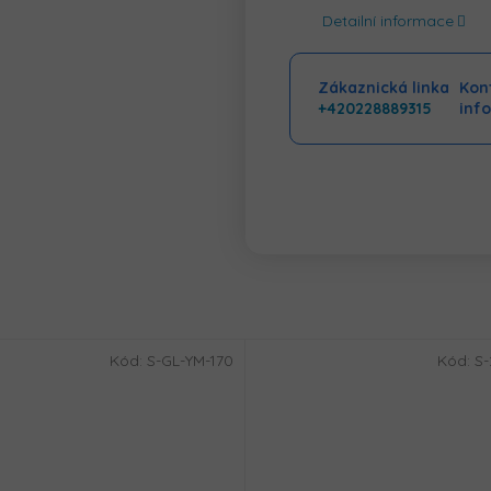
Detailní informace
Zákaznická linka
Kont
+420228889315
inf
Kód:
S-GL-YM-170
Kód:
S