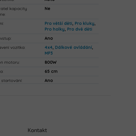
atel kapacity
Ne
rie
:
ní
:
Pro větší děti
,
Pro kluky
,
Pro holky
,
Pro dvě děti
vstup
:
Ano
vení vozítka
:
4x4
,
Dálkové ovládání
,
MP3
on motoru
:
800W
ka
:
65 cm
 startování
:
Ano
Kontakt