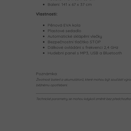
Balení: 141 x 67 x 37 cm
Vlastnosti:
Pěnová EVA kola
Plastové sedadlo
Automatické sklápění vlečky
Bezpečnostní tlačítko STOP
Dálkové ovládání s frekvenci 2,4 GHz
Hudební panel s MP3, USB a Bluetooth
Poznámka:
Životnost baterií a akumulátorů, které mohou být součástí výrob
běžnému opotřebení.
Technické parametry se mohou kdykoli změnit bez předchozího u