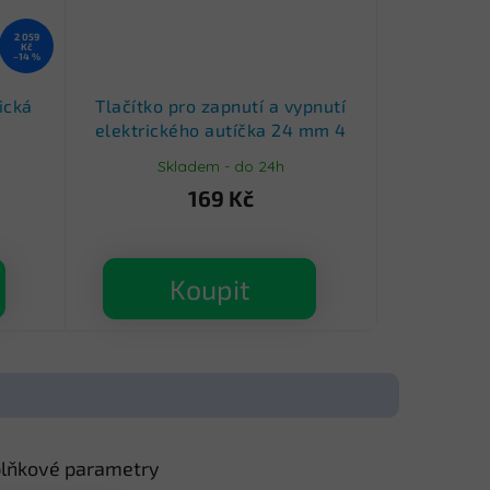
2 059
Kč
–14 %
ická
Tlačítko pro zapnutí a vypnutí
elektrického autíčka 24 mm 4
piny
Skladem - do 24h
169 Kč
Koupit
lňkové parametry