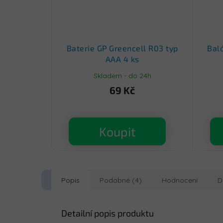
Baterie GP Greencell R03 typ
Bal
AAA 4 ks
Skladem - do 24h
69 Kč
Koupit
Popis
Podobné (4)
Hodnocení
D
Detailní popis produktu