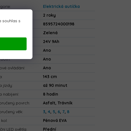
gorie
:
Elektrická autíčka
uka
:
2 roky
 souhlas s
8595724000198
va
:
Zelená
rie
:
24V 9Ah
ečnostní pásy
:
Ano
tooth
:
Ano
ové ovládání
:
Ano
a
:
143 cm
 jízdy
:
až 90 minut
 nabíjení
:
8 hodin
ručený povrch
:
Asfalt, Trávník
ručený věk
:
3
,
4
,
5
,
6
,
7
,
8
 kol
:
Pěnová EVA
ční LED světla
:
Přední