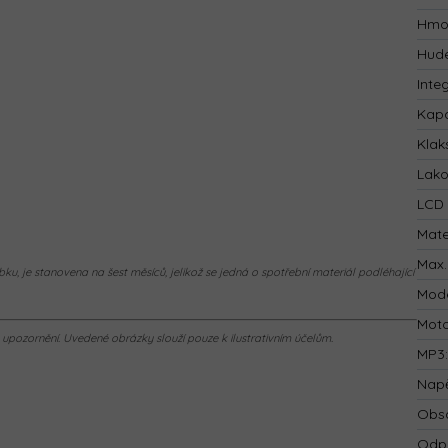
Hmo
Hude
Inte
Kapa
Klak
Lak
LCD 
Mate
Max.
ku, je stanovena na šest měsíců, jelikož se jedná o spotřební materiál podléhající
Mod
Mot
pozornění. Uvedené obrázky slouží pouze k ilustrativním účelům.
MP3
Napě
Obsa
Odp