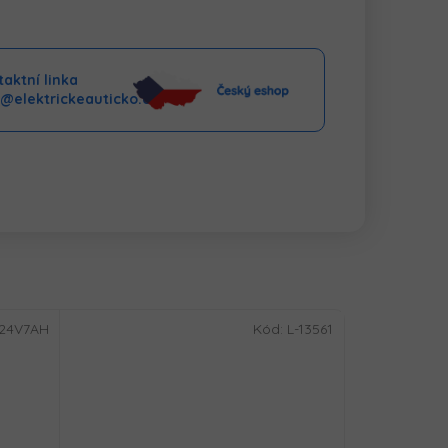
aktní linka
o@elektrickeauticko.cz
-24V7AH
Kód:
L-13561