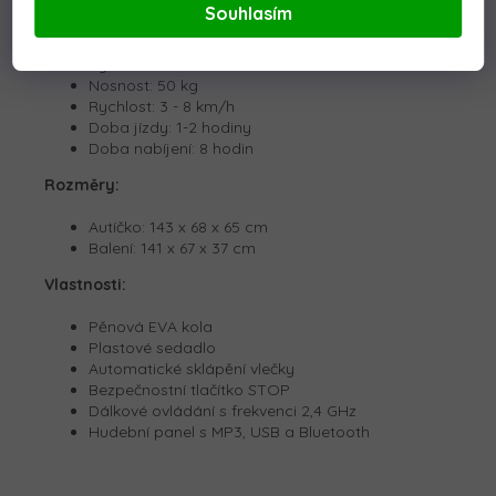
Souhlasím
Baterie: 24V 7Ah
Motor: 4x200W
Výkon: 800W
Nosnost: 50 kg
Rychlost: 3 - 8 km/h
Doba jízdy: 1-2 hodiny
Doba nabíjení: 8 hodin
Rozměry:
Autíčko:
143 x 68 x 65 cm
Balení: 141 x 67 x 37 cm
Vlastnosti:
Pěnová EVA kola
Plastové sedadlo
Automatické sklápění vlečky
Bezpečnostní tlačítko STOP
Dálkové ovládání s frekvenci 2,4 GHz
Hudební panel s MP3, USB a Bluetooth