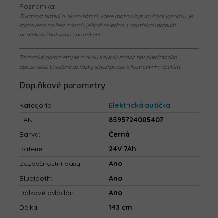
Poznámka:
Životnost baterií a akumulátorů, které mohou být součástí výrobku, je
stanovena na šest měsíců, jelikož se jedná o spotřební materiál
podléhající běžnému opotřebení.
Technické parametry se mohou kdykoli změnit bez předchozího
upozornění. Uvedené obrázky slouží pouze k ilustrativním účelům.
Doplňkové parametry
Kategorie
:
Elektrická autíčka
EAN
:
8595724005407
Barva
:
Černá
Baterie
:
24V 7Ah
Bezpečnostní pásy
:
Ano
Bluetooth
:
Ano
Dálkové ovládání
:
Ano
Délka
:
143 cm