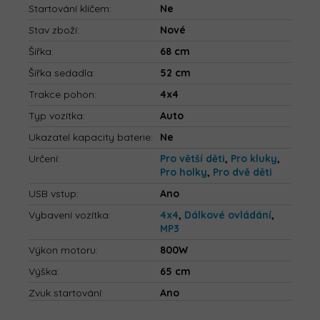
Startování klíčem
:
Ne
Stav zboží
:
Nové
Šířka
:
68 cm
Šířka sedadla
:
52 cm
Trakce pohon
:
4x4
Typ vozítka
:
Auto
Ukazatel kapacity baterie
:
Ne
Určení
:
Pro větší děti
,
Pro kluky
,
Pro holky
,
Pro dvě děti
USB vstup
:
Ano
Vybavení vozítka
:
4x4
,
Dálkové ovládání
,
MP3
Výkon motoru
:
800W
Výška
:
65 cm
Zvuk startování
:
Ano