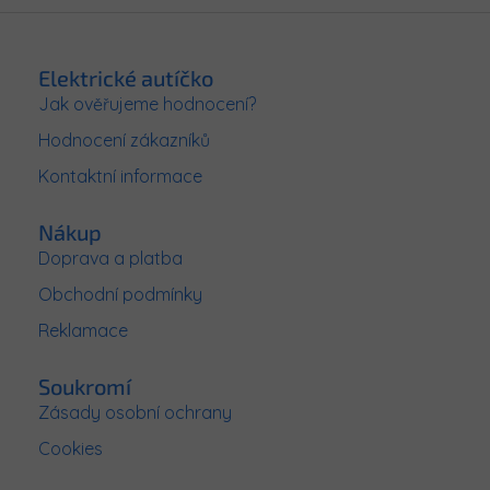
Z
á
p
Elektrické autíčko
a
Jak ověřujeme hodnocení?
t
Hodnocení zákazníků
í
Kontaktní informace
Nákup
Doprava a platba
Obchodní podmínky
Reklamace
Soukromí
Zásady osobní ochrany
Cookies