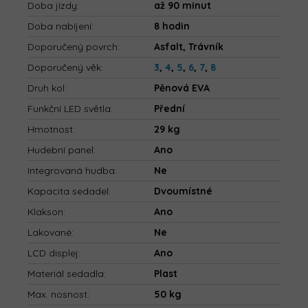
Doba jízdy
:
až 90 minut
Doba nabíjení
:
8 hodin
Doporučený povrch
:
Asfalt, Trávník
Doporučený věk
:
3
,
4
,
5
,
6
,
7
,
8
Druh kol
:
Pěnová EVA
Funkční LED světla
:
Přední
Hmotnost
:
29 kg
Hudební panel
:
Ano
Integrovaná hudba
:
Ne
Kapacita sedadel
:
Dvoumístné
Klakson
:
Ano
Lakované
:
Ne
LCD displej
:
Ano
Materiál sedadla
:
Plast
Max. nosnost
:
50 kg