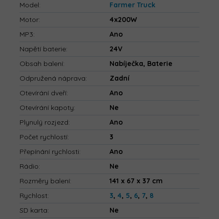
Model
:
Farmer Truck
Motor
:
4x200W
MP3
:
Ano
Napětí baterie
:
24V
Obsah balení
:
Nabíječka, Baterie
Odpružená náprava
:
Zadní
Otevírání dveří
:
Ano
Otevírání kapoty
:
Ne
Plynulý rozjezd
:
Ano
Počet rychlostí
:
3
Přepínání rychlosti
:
Ano
Rádio
:
Ne
Rozměry balení
:
141 x 67 x 37 cm
Rychlost
:
3
,
4
,
5
,
6
,
7
,
8
SD karta
:
Ne