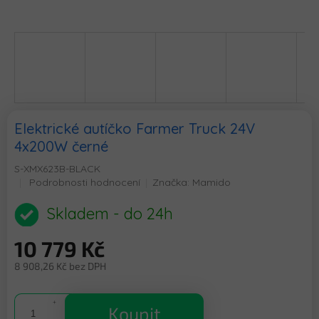
Elektrické autíčko Farmer Truck 24V
4x200W černé
S-XMX623B-BLACK
Průměrné
Podrobnosti hodnocení
Značka:
Mamido
hodnocení
produktu
Skladem - do 24h
je
0,0
10 779 Kč
z
5
8 908,26 Kč bez DPH
hvězdiček.
Měrná
cena:
Koupit