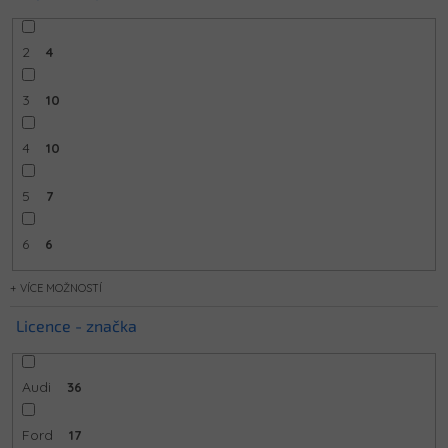
2
4
3
10
4
10
5
7
6
6
MOŽNOSTÍ
Licence - značka
Audi
36
Ford
17