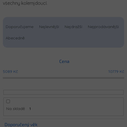
všechny kolemjdoucí.
Ř
a
Doporučujeme
Nejlevnější
Nejdražší
Nejprodávanější
z
e
Abecedně
n
í
p
Cena
r
o
5089
Kč
10779
Kč
d
u
k
t
ů
Na skladě
1
Doporučený věk