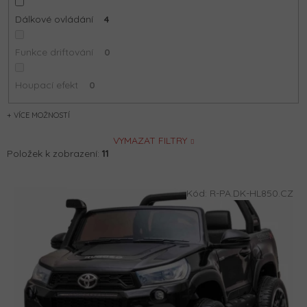
Dálkové ovládání
4
Funkce driftování
0
Houpací efekt
0
MOŽNOSTÍ
VYMAZAT FILTRY
Položek k zobrazení:
11
V
Kód:
R-PA.DK-HL850.CZ
ý
p
i
s
p
r
o