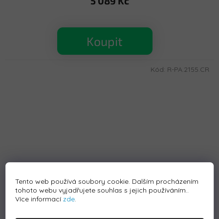
5 089 Kč
Koupit
Kód:
R-PA.2155.CR
Tento web používá soubory cookie. Dalším procházením
tohoto webu vyjadřujete souhlas s jejich používáním..
Více informací
zde
.