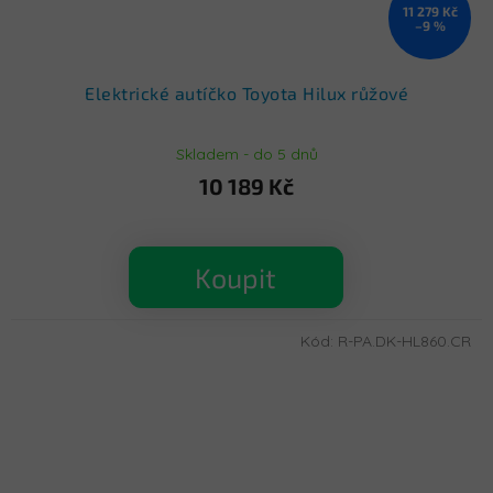
11 279 Kč
–9 %
Elektrické autíčko Toyota Hilux růžové
Skladem - do 5 dnů
10 189 Kč
Koupit
Kód:
R-PA.DK-HL860.CR