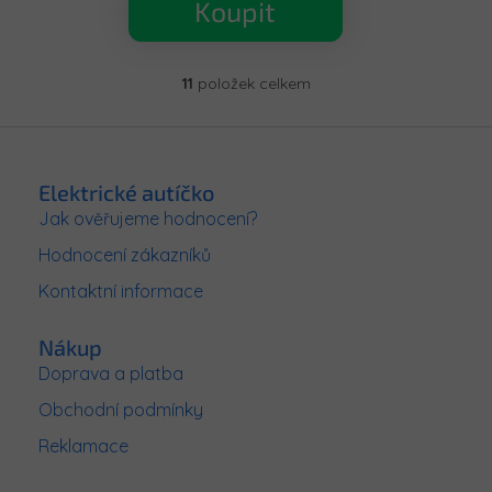
Koupit
11
položek celkem
O
v
l
Z
á
á
d
p
Elektrické autíčko
a
a
c
Jak ověřujeme hodnocení?
t
í
Hodnocení zákazníků
í
p
r
Kontaktní informace
v
k
y
Nákup
v
Doprava a platba
ý
p
Obchodní podmínky
i
Reklamace
s
u