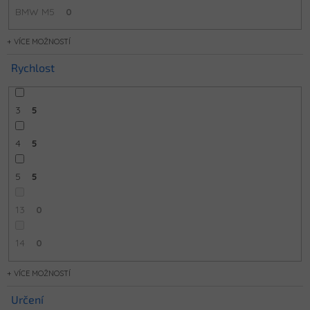
BMW M5
0
MOŽNOSTÍ
Rychlost
3
5
4
5
5
5
13
0
14
0
MOŽNOSTÍ
Určení