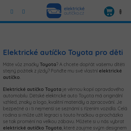
Přejít
na
NÁKUP
obsah
KOŠÍK
Elektrické autíčko Toyota pro děti
Máte vůz značky
Toyota
? A chcete dopřát vašemu dítěti
stejný požitek z jízdy? Pořiďte mu své vlastní
elektrické
autíčko
.
Elektrické autíčko Toyota
je věrnou kopií opravdového
automobilu. Dětské elektrické auto Toyota má originální
vzhled, znaky a logo, kvalitní materiály a zpracování. Je
bezpečné a i ti nejmenší se seznámí s řízením vozidla. Celá
rodina si může užít legraci s touto hračkou a procházka
se tak promění na velkou zábavu.
Můžete si u nás vybrat
elektrické autíčko Toyota
, které zaujme svým designem