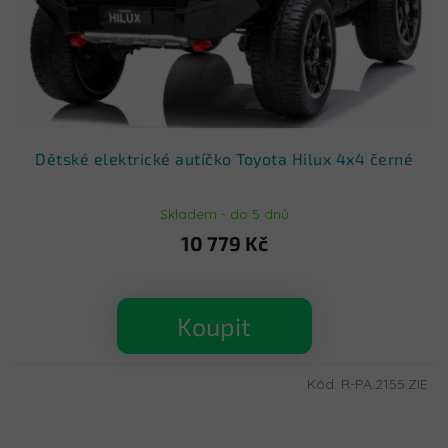
d
u
k
t
ů
Dětské elektrické autíčko Toyota Hilux 4x4 černé
Skladem - do 5 dnů
10 779 Kč
Koupit
Kód:
R-PA.2155.ZIE