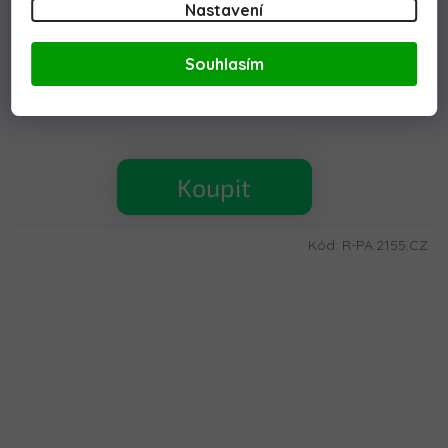
Nastavení
Elektrické autíčko Toyota Land Cruiser PRADO
červené
Souhlasím
Skladem - do 5 dnů
5 089 Kč
Koupit
Kód:
R-PA.2155.CZ