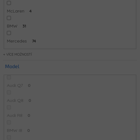
McLaren
4
BMW
31
Mercedes
74
MOŽNOSTÍ
Model
Audi Q7
0
Audi Q8
0
Audi R8
0
BMW I8
0