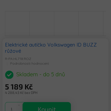
Elektrické autíčko Volkswagen ID BUZZ
růžové
R-PA.HL718.ROZ
Průměrné
Podrobnosti hodnocení
hodnocení
produktu
Skladem - do 5 dnů
je
0,0
5 189 Kč
z
5
4 288,43 Kč bez DPH
hvězdiček.
Měrná
cena:
Koupit