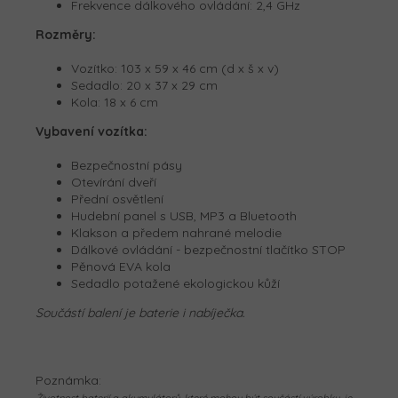
Frekvence dálkového ovládání: 2,4 GHz
Rozměry:
Vozítko: 103 x 59 x 46 cm (d x š x v)
Sedadlo: 20 x 37 x 29 cm
Kola: 18 x 6 cm
Vybavení vozítka:
Bezpečnostní pásy
Otevírání dveří
Přední osvětlení
Hudební panel s USB, MP3 a Bluetooth
Klakson a předem nahrané melodie
Dálkové ovládání - bezpečnostní tlačítko STOP
Pěnová EVA kola
Sedadlo potažené ekologickou kůží
Součástí balení je baterie i nabíječka.
Poznámka: