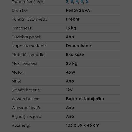
Doporučený věk
:
2
,
3
,
4
,
5
,
6
Druh kol
:
Pěnová EVA
Funkční LED světla
:
Přední
Hmotnost
:
16 kg
Hudební panel
:
Ano
Kapacita sedadel
:
Dvoumístné
Materiál sedadla
:
Eko kůže
Max. nosnost
:
25 kg
Motor
:
45W
MP3
:
Ano
Napětí baterie
:
12V
Obsah balení
:
Baterie, Nabíječka
Otevírání dveří
:
Ano
Plynulý rozjezd
:
Ano
Rozměry
:
103 x 59 x 46 cm