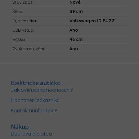
Stav zboží
:
Nové
Šířka
:
59 cm
Typ vozítka
:
Volkswagen ID BUZZ
USB vstup
:
Ano
Výška
:
46 cm
Zvuk startování
:
Ano
Z
á
p
Elektrické autíčko
a
Jak ověřujeme hodnocení?
t
Hodnocení zákazníků
í
Kontaktní informace
Nákup
Doprava a platba