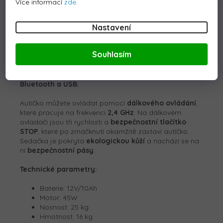
Více informací
zde
.
Detailní popis produktu
Nastavení
Elektrické autíčko
Volkswagen ID BUZZ
s motorem o
celkovém výkonu
45W
nesmí chybět v žádné dětské
Souhlasím
garáži. Autíčko je poháněno baterii s kapacitou
12V/10Ah
. Maximální zatížení vozítka je 25 kg. Během
jízdy dítě určitě zaujme hudební panel s
MP3,
Bluetooth a USB
.
Autíčko můžete ovládat pomocí
dálkového ovládání
,
které pracuje na frekvenci
2,4 GHz
. Na dálkovém
ovladači jsou tři rychlosti a
bezpečnostní tlačítko
STOP
, které po zmáčknutí okamžitě zastaví autíčko.
Sedačka je pokryta
ekologickou kůží
a nachází se na
ní
bezpečnostní pásy
.
Technické parametry:
Baterie: 12V/10Ah
Motor: 45W
Nosnost: 25 kg
Hmotnost: 16 kg