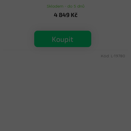
Skladem - do 5 dnů
4 849 Kč
Koupit
Kód:
L-19780