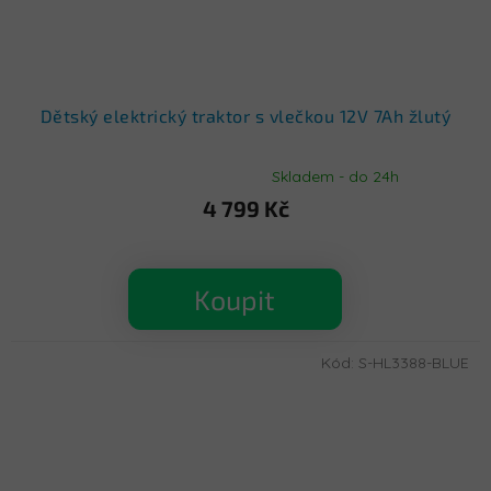
Dětský elektrický traktor s vlečkou 12V 7Ah žlutý
Skladem - do 24h
Průměrné
hodnocení
4 799 Kč
produktu
je
5,0
z
Koupit
5
hvězdiček.
Kód:
S-HL3388-BLUE