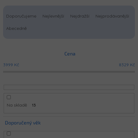
Ř
a
Doporučujeme
Nejlevnější
Nejdražší
Nejprodávanější
z
e
Abecedně
n
í
p
Cena
r
o
3999
Kč
8329
Kč
d
u
k
t
ů
Na skladě
13
Doporučený věk