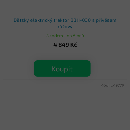
Dětský elektrický traktor BBH-030 s přívěsem
růžový
Skladem - do 5 dnů
4 849 Kč
Koupit
Kód:
L-19779