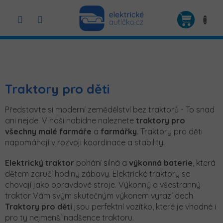
Přejít
na
NÁKUP
obsah
KOŠÍK
Traktory pro děti
Představte si moderní zemědělství bez traktorů - To snad
ani nejde. V naši nabídne naleznete
traktory pro
všechny malé farmáře
a
farmářky
. Traktory pro děti
napomáhají v rozvoji koordinace a stability.
Elektrický traktor
pohání silná a
výkonná baterie
, která
dětem zaručí hodiny zábavy. Elektrické traktory se
chovají jako opravdové stroje. Výkonný a všestranný
traktor Vám svým skutečným výkonem vyrazí dech.
Traktory pro děti
jsou perfektní vozítko, které je vhodné i
pro ty nejmenší nadšence traktoru.