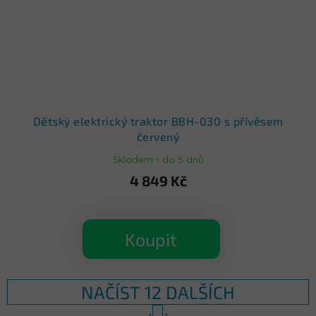
Dětský elektrický traktor BBH-030 s přívěsem
červený
Skladem - do 5 dnů
4 849 Kč
Koupit
NAČÍST 12 DALŠÍCH
S