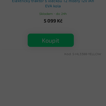
Elektrický traktor s vlečkou T2 modrý 12V7Ah
EVA kola
Skladem - do 24h
5 099 Kč
Koupit
Kód:
S-HL3388-YELLOW