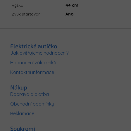
Výška
:
44 cm
Zvuk startování
:
Ano
Z
á
p
Elektrické autíčko
a
Jak ověřujeme hodnocení?
t
Hodnocení zákazníků
í
Kontaktní informace
Nákup
Doprava a platba
Obchodní podmínky
Reklamace
Soukromí