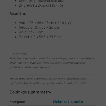
Sedačka potažená eko kůží
2x přední a 2x zadní tlumiče
Rozměry:
Auto: 108 x 66 x 44 cm (d x š x v)
Sedadlo: 35 x 20 x 26 cm
Kola: 22 x 8 cm
Balení:
110 x 56,5 x 29,5 cm
Poznámka:
Životnost baterií a akumulátorů, které mohou být součástí výrobku, je
stanovena na šest měsíců, jelikož se jedná o spotřební materiál
podléhající běžnému opotřebení.
Technické parametry se mohou kdykoli změnit bez předchozího
upozornění. Uvedené obrázky slouží pouze k ilustrativním účelům.
Doplňkové parametry
Kategorie
:
Elektrická autíčka