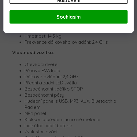
Nastavení
Baterie: 12V 7Ah
Souhlasím
Motor: 2x45W
Výkon: 90W
Nosnost: 30 kg
Hmotnost: 14,5 kg
Frekvence dálkového ovládání: 2,4 GHz
Vlastnosti vozítka:
Otevírací dveře
Pěnová EVA kola
Dálkové ovládání 2,4 GHz
Přední a zadní LED světla
Bezpečnostní tlačítko STOP
Bezpečnostní pásy
Hudební panel s USB, MP3, AUX, Bluetooth a
Rádiem
MP4 panel
Klakson a předem nahrané melodie
Indikátor nabití baterie
Zvuk startování