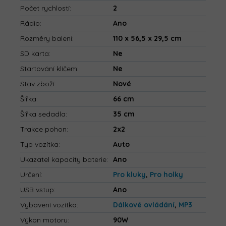
Počet rychlostí
:
2
Rádio
:
Ano
Rozměry balení
:
110 x 56,5 x 29,5 cm
SD karta
:
Ne
Startování klíčem
:
Ne
Stav zboží
:
Nové
Šířka
:
66 cm
Šířka sedadla
:
35 cm
Trakce pohon
:
2x2
Typ vozítka
:
Auto
Ukazatel kapacity baterie
:
Ano
Určení
:
Pro kluky
,
Pro holky
USB vstup
:
Ano
Vybavení vozítka
:
Dálkové ovládání
,
MP3
Výkon motoru
:
90W