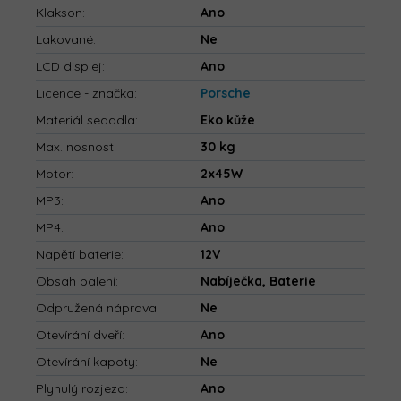
Klakson
:
Ano
Lakované
:
Ne
LCD displej
:
Ano
Licence - značka
:
Porsche
Materiál sedadla
:
Eko kůže
Max. nosnost
:
30 kg
Motor
:
2x45W
MP3
:
Ano
MP4
:
Ano
Napětí baterie
:
12V
Obsah balení
:
Nabíječka, Baterie
Odpružená náprava
:
Ne
Otevírání dveří
:
Ano
Otevírání kapoty
:
Ne
Plynulý rozjezd
:
Ano