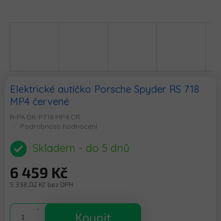
Elektrické autíčko Porsche Spyder RS 718
MP4 červené
R-PA.DK-P718.MP4.CR
Průměrné
Podrobnosti hodnocení
hodnocení
produktu
Skladem - do 5 dnů
je
0,0
6 459 Kč
z
5
5 338,02 Kč bez DPH
hvězdiček.
Měrná
cena:
Koupit