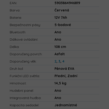
EAN
:
5903864946819
Barva
:
Červená
Baterie
:
12V 7Ah
Bezpečnostní pásy
:
5-bodové
Bluetooth
:
Ano
Dálkové ovládání
:
Ano
Délka
:
108 cm
Doporučený povrch
:
Asfalt
Doporučený věk
:
2
,
3
,
4
Druh kol
:
Pěnová EVA
Funkční LED světla
:
Přední, Zadní
Hmotnost
:
14,5 kg
Hudební panel
:
Ano
Integrovaná hudba
:
Ano
Kapacita sedadel
:
Jednomístné