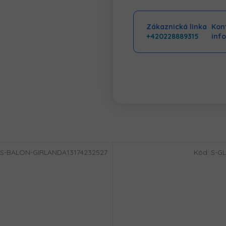
Zákaznická linka
Kont
+420228889315
inf
S-BALON-GIRLANDA13174232527
Kód:
S-GL