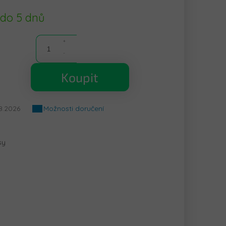
 do 5 dnů
Koupit
8.2026
Možnosti doručení
sy
í