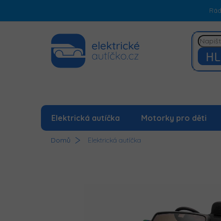
Přejít
Rá
na
obsah
HL
Elektrická autíčka
Motorky pro děti
Domů
Elektrická autíčka