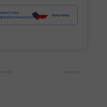
aktní linka
o@elektrickeauticko.cz
-YM-170
Kód:
L-183