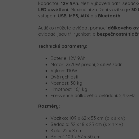
kapacitou
12V 9Ah
. Mezi vybavení patří seda
LED osvětlení
. Maximální zatížení vozítka je
30 
vstupem
USB, MP3, AUX
a s
Bluetooth
.
Autíčko můžete ovládat pomocí
dálkového ov
ovladači jsou tři rychlosti a
bezpečnostní tlač
Technické parametry:
Baterie: 12V 9Ah
Motor: 2x20W přední, 2x35W zadní
Výkon: 110W
Dvě rychlostí
Nosnost: 30 kg
Hmotnost: 16,1 kg
Frekvence dálkového ovládání: 2,4 GHz
Rozměry:
Vozítko:
109 x 62 x 53 cm (d x š x v)
Sedadla: 32 x 18 x 25 cm (š x h x v)
Kola: 22 x 8 cm
Balení:
109 x 57 x 30 cm