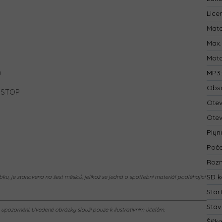
Lice
Mate
Max.
Mot
h
MP3
Obsa
o STOP
Otev
Otev
Plyn
Poče
Rozm
SD k
ku, je stanovena na šest měsíců, jelikož se jedná o spotřební materiál podléhající
Star
Stav
pozornění. Uvedené obrázky slouží pouze k ilustrativním účelům.
Šířk