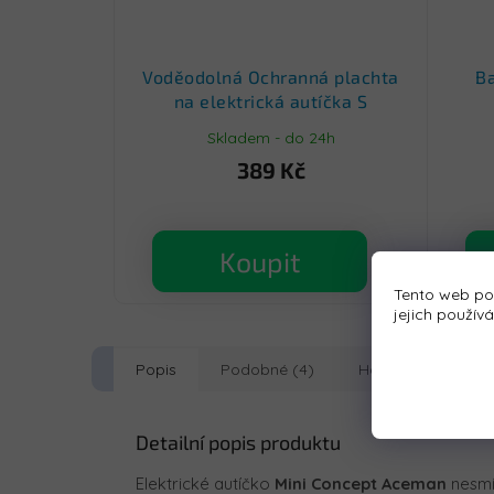
Voděodolná Ochranná plachta
Ba
na elektrická autíčka S
Skladem - do 24h
389 Kč
Koupit
Tento web po
jejich použív
Popis
Podobné (4)
Hodnocení
D
Detailní popis produktu
Elektrické autíčko
Mini Concept Aceman
nesmí