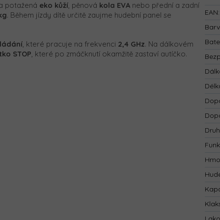
čka potažená
eko kůží
, pěnová
kola EVA
nebo přední a zadní
EAN
:
kg
. Během jízdy dítě určitě zaujme hudební panel se
Bar
Bate
ládání
, které pracuje na frekvenci
2,4 GHz
. Na dálkovém
ítko STOP
, které po zmáčknutí okamžitě zastaví autíčko.
Bezp
Dálk
Délk
Dopo
Dopo
Druh
Funk
Hmo
Hude
Kapa
Klak
Lak