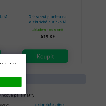
latá
Ochranná plachta na
elektrická autíčka M
Skladem - do 5 dnů
419 Kč
Koupit
 souhlas s
lňkové parametry
gorie
:
Elektrická autíčka