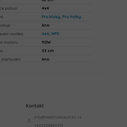
ce pohon
:
4x4
ní
:
Pro kluky
,
Pro holky
vstup
:
Ano
vení vozítka
:
4x4
,
MP3
on motoru
:
110W
ka
:
53 cm
 startování
:
Ano
Kontakt
info
@
elektrickeauticko.cz
+420228889315