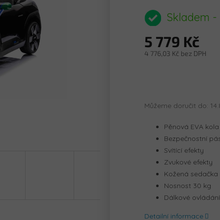
hodnocení
produktu
Skladem -
je
0,0
5 779 Kč
z
5
4 776,03 Kč bez DPH
hvězdiček.
Měrná
cena:
Můžeme doručit do:
14.
Pěnová EVA kola
Bezpečnostní pá
Svítící efekty
Zvukové efekty
Kožená sedačka
Nosnost 30 kg
Dálkové ovládán
Detailní informace