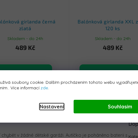
lónková girlanda černá
Balónková girlanda XXL z
zlatá
120 ks
Skladem - do 24h
Skladem - do 24h
489 Kč
489 Kč
Koupit
Koupit
užívá soubory cookie. Dalším procházením tohoto webu vyjadřujete
áním.. Více informací
zde
.
iskuze
Nastavení
Souhlasím
Dop
 chybět v žádné dětské garáži. Autíčko je poháněno baterii s
Kate