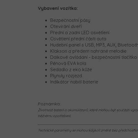
Vybavení vozítka:
Bezpečnostní pásy
Otevírání dveří
Přední a zadní LED osvětlení
Osvětlení přední části auta
Hudební panel s USB, MP3, AUX, Bluetoot
Klakson a předem nahrané melodie
Dálkové ovládání - bezpečnostní tlačítk
Pěnová EVA kola
Sedadlo z eko kůže
Plynuly rozjezd
Indikátor nabití baterie
Poznámka:
Životnost baterií a akumulátorů, které mohou být součástí výrob
běžnému opotřebení.
Technické parametry se mohou kdykoli změnit bez předchozího u