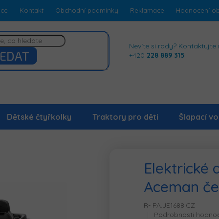
dce
Kontakt
Obchodní podmínky
Reklamace
Hodnocení o
Nevíte si rady? Kontaktujte 
EDAT
+420
228 889 315
Dětské čtyřkolky
Traktory pro děti
Šlapací vo
Elektrické 
Aceman če
R- PA.JE1688.CZ
Průměrné
Podrobnosti hodno