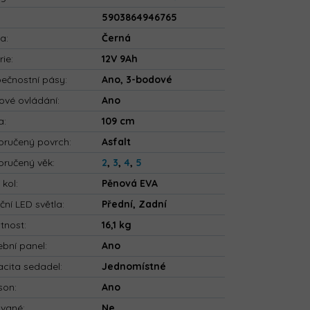
5903864946765
va
:
Černá
rie
:
12V 9Ah
ečnostní pásy
:
Ano, 3-bodové
ové ovládání
:
Ano
a
:
109 cm
ručený povrch
:
Asfalt
ručený věk
:
2
,
3
,
4
,
5
 kol
:
Pěnová EVA
ční LED světla
:
Přední, Zadní
tnost
:
16,1 kg
bní panel
:
Ano
cita sedadel
:
Jednomístné
son
:
Ano
ované
:
Ne