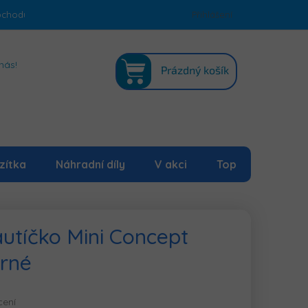
bchodu
Podmínky ochrany osobních údajů
Přihlášení
Mapa serveru
NÁKUPNÍ
nás!
Prázdný košík
KOŠÍK
zítka
Náhradní díly
V akci
Top
autíčko Mini Concept
rné
cení