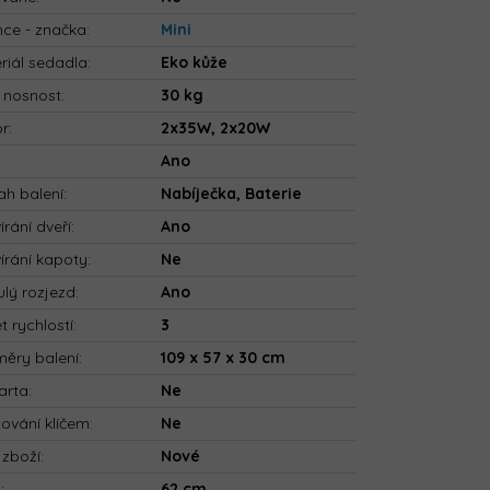
nce - značka
:
Mini
riál sedadla
:
Eko kůže
 nosnost
:
30 kg
or
:
2x35W, 2x20W
:
Ano
h balení
:
Nabíječka, Baterie
írání dveří
:
Ano
írání kapoty
:
Ne
ulý rozjezd
:
Ano
t rychlostí
:
3
ěry balení
:
109 x 57 x 30 cm
arta
:
Ne
tování klíčem
:
Ne
 zboží
:
Nové
a
:
62 cm