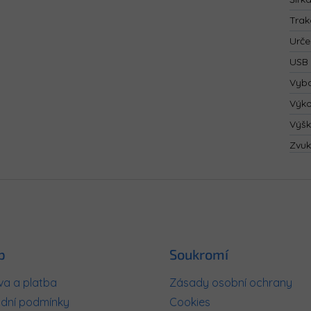
Trak
Urče
USB 
Vyba
Výk
Výš
Zvuk
p
Soukromí
a a platba
Zásady osobní ochrany
dní podmínky
Cookies