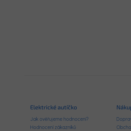
Z
á
p
a
t
Elektrické autíčko
Náku
í
Jak ověřujeme hodnocení?
Doprav
Hodnocení zákazníků
Obcho