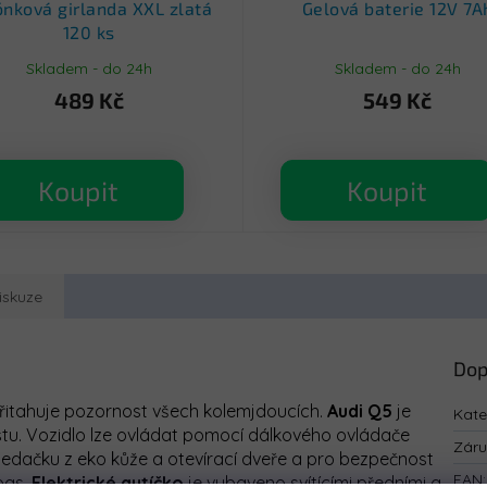
ónková girlanda XXL zlatá
Gelová baterie 12V 7A
120 ks
Skladem - do 24h
Skladem - do 24h
489 Kč
549 Kč
Koupit
Koupit
iskuze
Dop
řitahuje pozornost všech kolemjdoucích.
Audi Q5
je
Kate
lastu. Vozidlo lze ovládat pomocí dálkového ovládače
Zár
edačku z eko kůže a otevírací dveře a pro bezpečnost
EAN
:
pas.
Elektrické autíčko
je vybaveno svítícími předními a