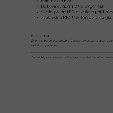
Kola: Měkká EVA
Dálkové ovládání: 2,4 G, 3 rychlosti
Světla: přední LED, osvětlená palubní 
Zvuk: vstup MP3, USB, Micro SD, dotyk
Poznámka:
Životnost baterií a akumulátorů, které mohou být součástí výrob
běžnému opotřebení.
Technické parametry se mohou kdykoli změnit bez předchozího u