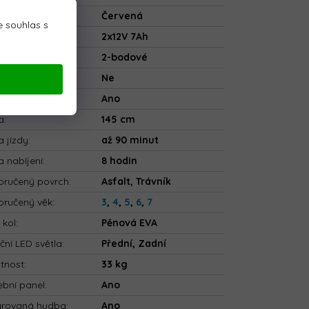
va
:
Červená
 souhlas s
rie
:
2x12V 7Ah
ečnostní pásy
:
2-bodové
tooth
:
Ne
ové ovládání
:
Ano
a
:
145 cm
 jízdy
:
až 90 minut
 nabíjení
:
8 hodin
ručený povrch
:
Asfalt, Trávník
ručený věk
:
3
,
4
,
5
,
6
,
7
 kol
:
Pěnová EVA
ční LED světla
:
Přední, Zadní
tnost
:
33 kg
bní panel
:
Ano
grovaná hudba
:
Ano