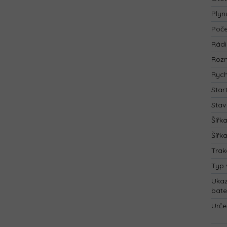
Plyn
Poče
Rád
Rozm
Rych
Star
Stav
Šířk
Šířk
Trak
Typ 
Ukaz
bate
Urče