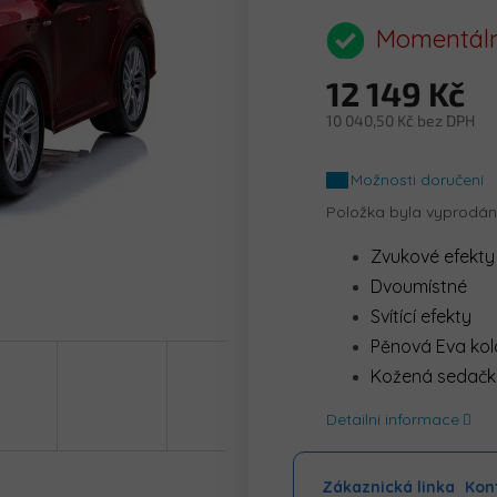
hodnocení
produktu
Momentáln
je
0,0
12 149 Kč
z
5
10 040,50 Kč bez DPH
hvězdiček.
Měrná
cena:
Možnosti doručení
Položka byla vyprodá
Zvukové efekty
Dvoumístné
Svítící efekty
Pěnová Eva kol
Kožená sedač
Detailní informace
Zákaznická linka
Kont