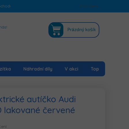
bchodu
Podmínky ochrany osobních údajů
Přihlášení
Mapa serveru
NÁKUPNÍ
nás!
Prázdný košík
KOŠÍK
zítka
Náhradní díly
V akci
Top
trické autíčko Audi
 lakované červené
cení