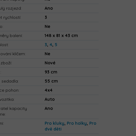
ulý rozjezd
:
Ano
t rychlostí
:
3
io
:
Ne
ěry balení
:
148 x 81 x 43 cm
lost
:
3
,
4
,
5
tování klíčem
:
Ne
 zboží
:
Nové
a
:
93 cm
a sedadla
:
55 cm
ce pohon
:
4x4
vozítka
:
Auto
atel kapacity
Ano
rie
:
ní
:
Pro kluky
,
Pro holky
,
Pro
dvě děti