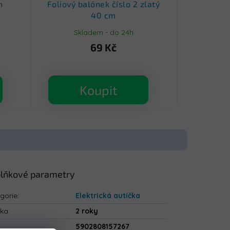
h
Foliový balónek číslo 2 zlatý
40 cm
Skladem - do 24h
69 Kč
Koupit
lňkové parametry
gorie
:
Elektrická autíčka
uka
:
2 roky
5902808157267