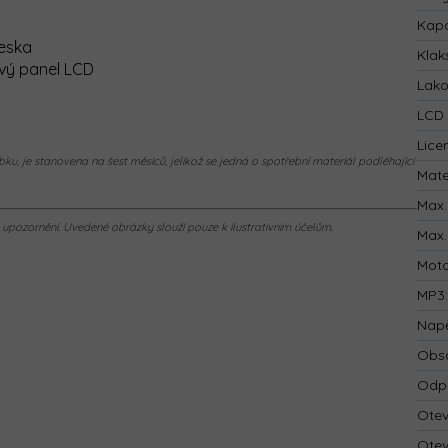
Kapa
deska
Klak
ový panel LCD
Lak
LCD 
Lice
ku, je stanovena na šest měsíců, jelikož se jedná o spotřební materiál podléhající
Mate
Max.
pozornění. Uvedené obrázky slouží pouze k ilustrativním účelům.
Max.
Mot
MP3
Napě
Obsa
Odp
Otev
Otev