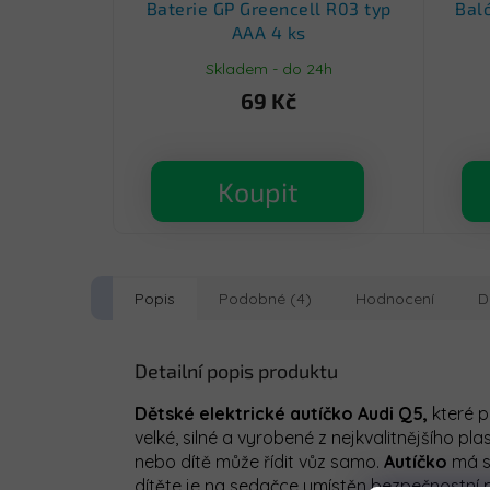
Baterie GP Greencell R03 typ
Bal
AAA 4 ks
Skladem - do 24h
69 Kč
Koupit
Popis
Podobné (4)
Hodnocení
D
Detailní popis produktu
Dětské elektrické autíčko
Audi Q5,
které p
velké, silné a vyrobené z nejkvalitnějšího p
nebo dítě může řídit vůz samo.
Autíčko
má s
dítěte je na sedačce umístěn bezpečnostní 