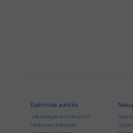
Z
á
p
a
t
Elektrické autíčko
Náku
í
Jak ověřujeme hodnocení?
Doprav
Hodnocení zákazníků
Obcho