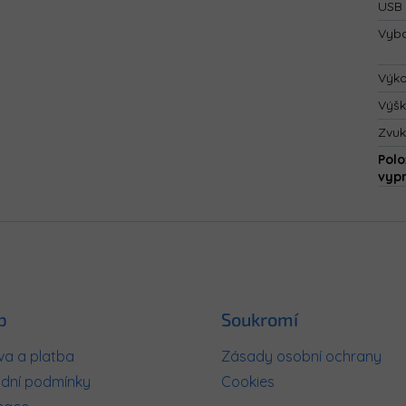
USB 
Vyba
Výk
Výš
Zvuk
Polo
vyp
p
Soukromí
a a platba
Zásady osobní ochrany
dní podmínky
Cookies