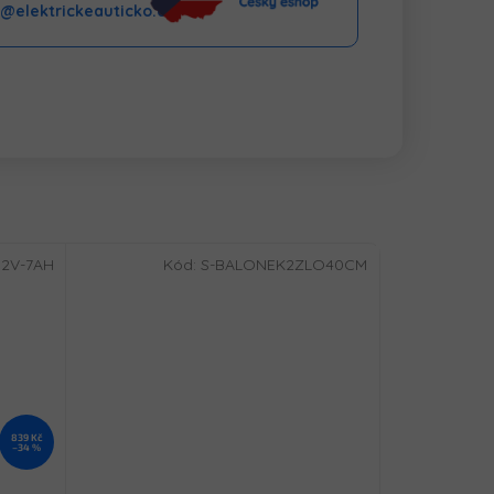
o@elektrickeauticko.cz
12V-7AH
Kód:
S-BALONEK2ZLO40CM
839 Kč
–34 %