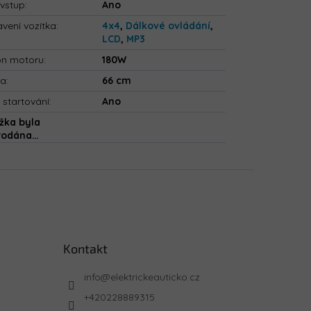
vstup
:
Ano
vení vozítka
:
4x4
,
Dálkové ovládání
,
LCD
,
MP3
on motoru
:
180W
ka
:
66 cm
 startování
:
Ano
žka byla
rodána…
Kontakt
info
@
elektrickeauticko.cz
+420228889315