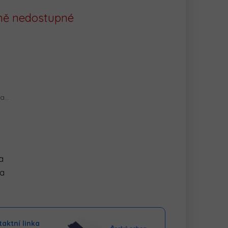
ě nedostupné
na…
a
ka
aktní linka