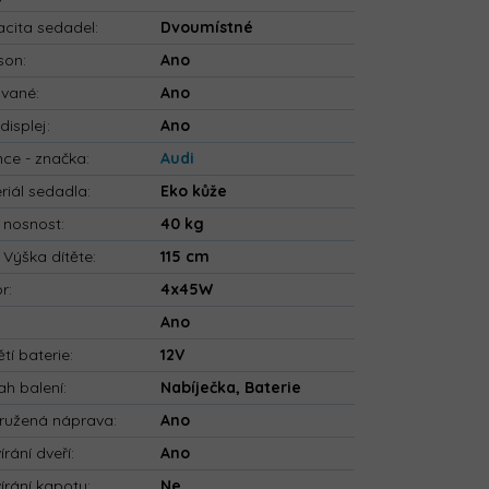
cita sedadel
:
Dvoumístné
son
:
Ano
ované
:
Ano
displej
:
Ano
nce - značka
:
Audi
riál sedadla
:
Eko kůže
 nosnost
:
40 kg
 Výška dítěte
:
115 cm
or
:
4x45W
:
Ano
tí baterie
:
12V
h balení
:
Nabíječka, Baterie
ružená náprava
:
Ano
írání dveří
:
Ano
írání kapoty
:
Ne