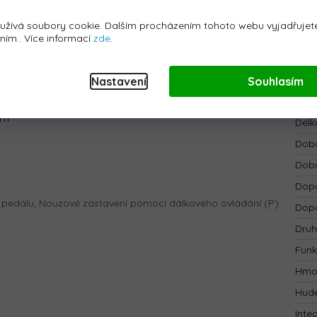
ckými zvuky.
Bar
užívá soubory cookie. Dalším procházením tohoto webu vyjadřujete
Bate
áním.. Více informací
zde
.
Bezp
Blue
Nastavení
Souhlasím
Dálk
cm
Délk
Doba
Doba
Dopo
o pedálu, Nouzové zastavení pomocí dálkového ovládání (P)
Dopo
Druh
Funk
Hmo
Hude
Inte