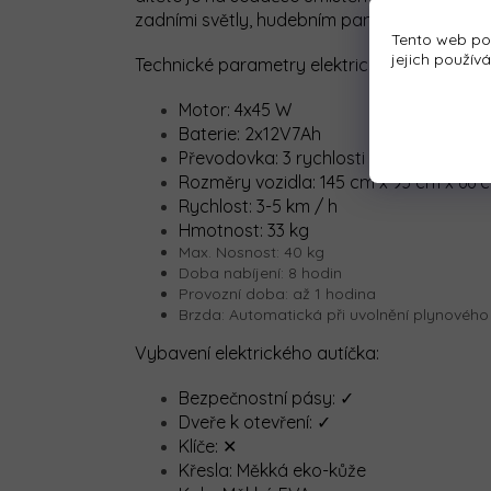
zadními světly, hudebním panelem a realisti
Tento web po
jejich použív
Technické parametry elektrického autíčka:
Motor: 4x45 W
Baterie: 2x12V7Ah
Převodovka: 3 rychlosti
Rozměry vozidla: 145 cm x 93 cm x 66 
Rychlost: 3-5 km / h
Hmotnost: 33 kg
Max. Nosnost: 40 kg
Doba nabíjení: 8 hodin
Provozní doba: až 1 hodina
Brzda: Automatická při uvolnění plynovéh
Vybavení elektrického autíčka:
Bezpečnostní pásy: ✓
Dveře k otevření: ✓
Klíče: ✕
Křesla: Měkká eko-kůže