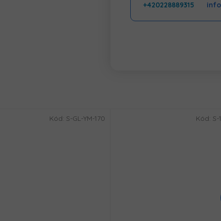
+420228889315
inf
Kód:
S-GL-YM-170
Kód:
S-