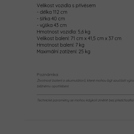
Velikost vozidla s přívěsem
- délka 112 cm
- šířka 40 cm
- výška 43 cm
Hmotnost vozidla: 5,6 kg
Velikost balení: 71 cm x 41,5 cm x 37 cm
Hmotnost balení: 7 kg
Maximální zatížení: 25 kg
Poznámka:
Životnost baterií a akumulátorů, které mohou být součástí výrob
běžnému opotřebení.
Technické parametry se mohou kdykoli změnit bez předchozího u
Z
á