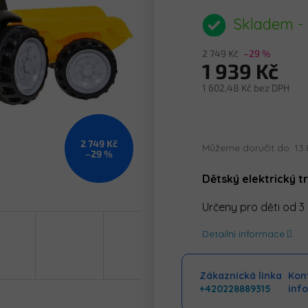
hodnocení
produktu
Skladem -
je
0,0
2 749 Kč
–29 %
z
1 939 Kč
5
hvězdiček.
1 602,48 Kč bez DPH
Měrná
cena:
2 749 Kč
Můžeme doručit do:
13.
–29 %
Dětský elektrický t
Určeny pro děti od 3 
Detailní informace
Zákaznická linka
Kont
+420228889315
inf