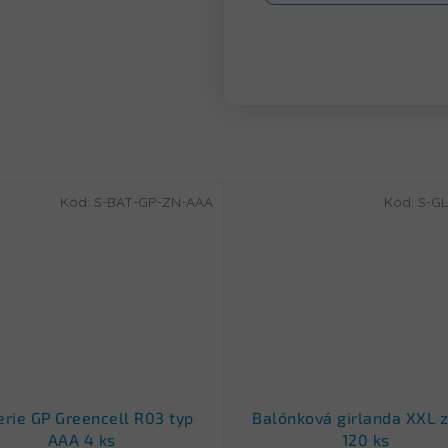
Kód:
S-BAT-GP-ZN-AAA
Kód:
S-GL
erie GP Greencell R03 typ
Balónková girlanda XXL z
AAA 4 ks
120 ks