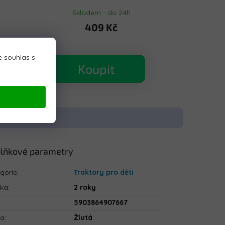
Skladem - do 24h
409 Kč
 souhlas s
Koupit
lňkové parametry
gorie
:
Traktory pro děti
uka
:
2 roky
5903864907667
va
:
Žlutá