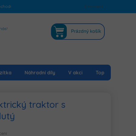
bchodu
Podmínky ochrany osobních údajů
Přihlášení
Mapa serveru
NÁKUPNÍ
nás!
Prázdný košík
KOŠÍK
zítka
Náhradní díly
V akci
Top
trický traktor s
lutý
cení