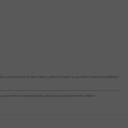
ku, je stanovena na šest měsíců, jelikož se jedná o spotřební materiál podléhající
pozornění. Uvedené obrázky slouží pouze k ilustrativním účelům.