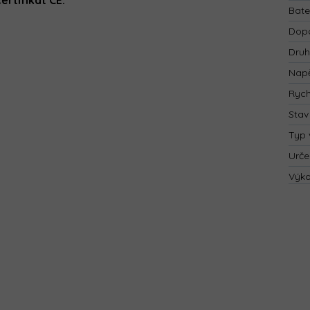
certifikát CE.
Bate
Dopo
Druh
Napě
Rych
Stav
Typ 
Urče
Výk