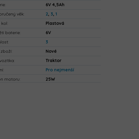
rie
:
6V 4,5Ah
ručený věk
:
2
,
3
,
1
 kol
:
Plastová
tí baterie
:
6V
lost
:
3
 zboží
:
Nové
vozítka
:
Traktor
ní
:
Pro nejmenší
on motoru
:
25W