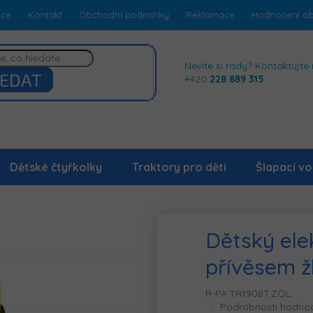
dce
Kontakt
Obchodní podmínky
Reklamace
Hodnocení o
Nevíte si rady? Kontaktujte 
EDAT
+420
228 889 315
Dětské čtyřkolky
Traktory pro děti
Šlapací vo
Dětský elek
přívěsem ž
R-PA.TR1908T.ZOL
Průměrné
Podrobnosti hodno