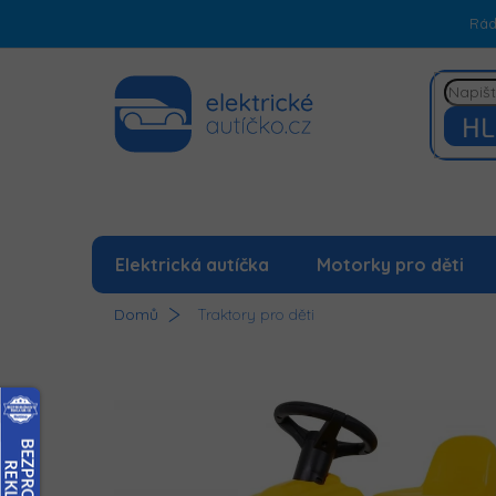
Přejít
Rá
na
obsah
HL
Elektrická autíčka
Motorky pro děti
Domů
Traktory pro děti