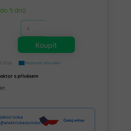
 do 5 dnů
Koupit
8.2026
Možnosti doručení
raktor s přívěsem
let
aktní linka
o@elektrickeauticko.cz