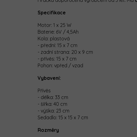
Hračka doporučená výrobcem od 3 let. Má
Specifikace
Motor: 1 x 25 W
Baterie: 6V / 4,5Ah
Kola: plastová
- přední: 15 x 7 cm
- zadní strana: 20 x 9 cm
- přívěs: 15 x 7 cm
Pohon: vpřed / vzad
Vybavení:
Přívěs
- délka: 33 cm
- šířka: 40 cm
- výška: 23 cm
Sedadlo: 15 x 15 x 7 cm
Rozměry