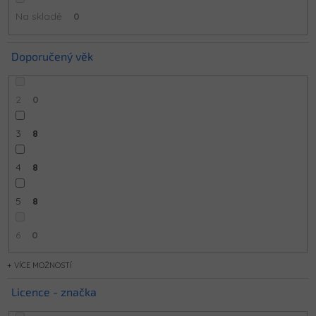
Na skladě
0
Doporučený věk
2
0
3
8
4
8
5
8
6
0
MOŽNOSTÍ
Licence - značka