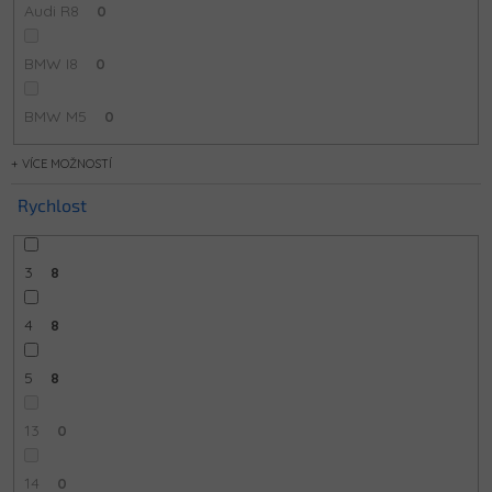
Audi R8
0
BMW I8
0
BMW M5
0
MOŽNOSTÍ
Rychlost
3
8
4
8
5
8
13
0
14
0