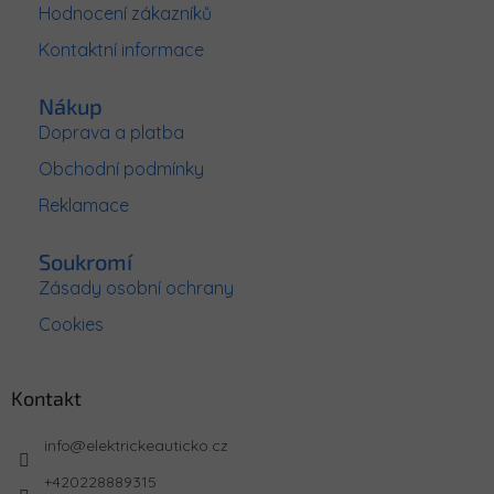
Hodnocení zákazníků
í
p
r
Kontaktní informace
v
k
y
Nákup
v
Doprava a platba
ý
p
Obchodní podmínky
i
Reklamace
s
u
Soukromí
Zásady osobní ochrany
Cookies
Kontakt
info
@
elektrickeauticko.cz
+420228889315