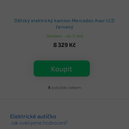
Dětský elektrický kamion Mercedes Axor LCD
červený
Skladem - do 5 dnů
8 329 Kč
Koupit
8
položek celkem
O
v
l
Z
á
á
d
p
Elektrické autíčko
a
a
c
Jak ověřujeme hodnocení?
t
í