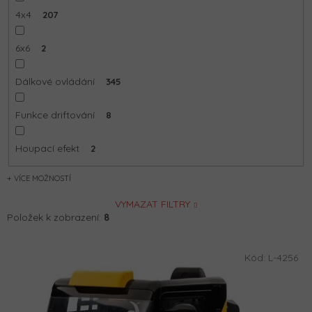
4x4
207
6x6
2
Dálkové ovládání
345
Funkce driftování
8
Houpací efekt
2
MOŽNOSTÍ
VYMAZAT FILTRY
Položek k zobrazení:
8
V
Kód:
L-4256
ý
p
i