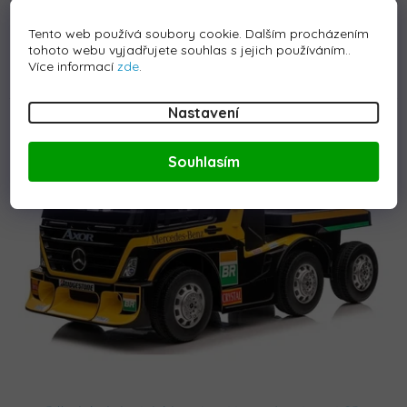
Tento web používá soubory cookie. Dalším procházením
tohoto webu vyjadřujete souhlas s jejich používáním..
Koupit
Více informací
zde
.
Nastavení
Kód:
L-4247
Souhlasím