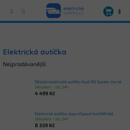
Přejít
na
NÁKUP
obsah
KOŠÍK
Elektrická autíčka
Nejprodávanější
Dětské elektrické autíčko Audi R8 Spyder černé
Skladem - do 24h
4 499 Kč
Elektrické autíčko Jeep 4Speed 4x45W bílé
Skladem - do 24h
8 339 Kč