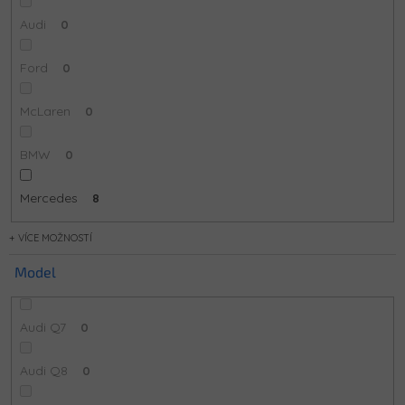
Audi
0
Ford
0
McLaren
0
BMW
0
Mercedes
8
MOŽNOSTÍ
Model
Audi Q7
0
Audi Q8
0