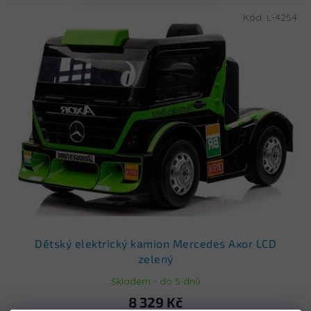
Kód:
L-4254
Dětský elektrický kamion Mercedes Axor LCD
zelený
Skladem - do 5 dnů
8 329 Kč