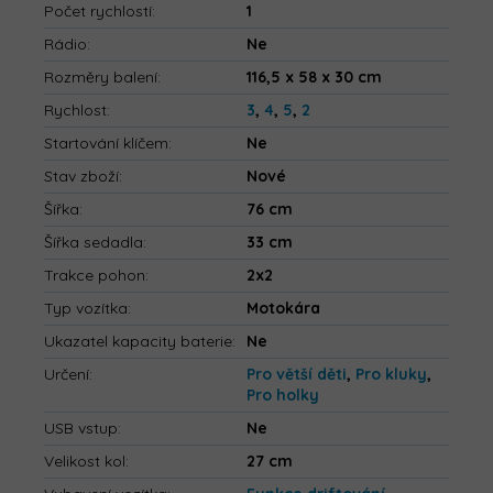
Počet rychlostí
:
1
Rádio
:
Ne
Rozměry balení
:
116,5 x 58 x 30 cm
Rychlost
:
3
,
4
,
5
,
2
Startování klíčem
:
Ne
Stav zboží
:
Nové
Šířka
:
76 cm
Šířka sedadla
:
33 cm
Trakce pohon
:
2x2
Typ vozítka
:
Motokára
Ukazatel kapacity baterie
:
Ne
Určení
:
Pro větší děti
,
Pro kluky
,
Pro holky
USB vstup
:
Ne
Velikost kol
:
27 cm