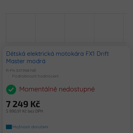
Dětská elektrická motokára FX1 Drift
Master modrá
R-PA.SX1968.NIE
Průměrné
Podrobnosti hodnocení
hodnocení
produktu
Momentálně nedostupné
je
0,0
7 249 Kč
z
5
5 990,91 Kč bez DPH
hvězdiček.
Měrná
cena:
Možnosti doručení