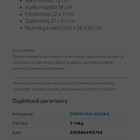
Šířka vozidla 76 cm
Výška vozidla 54 cm
Přední kola 22 x 9 cm
Zadní kola 27 x 10 cm
Rozměry balení 116,5 x 58 x 30 cm
Poznámka:
Životnost baterií a akumulátorů, které mohou být součástí výrobku, je
stanovena na šest měsíců, jelikož se jedná o spotřební materiál
podléhající běžnému opotřebení.
Technické parametry se mohou kdykoli změnit bez předchozího
upozornění. Uvedené obrázky slouží pouze k ilustrativním účelům.
Doplňkové parametry
Kategorie
:
Elektrická autíčka
Záruka
:
2 roky
EAN
:
5903864913743