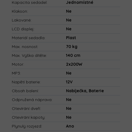
Kapacita sedadel
:
Jednomístné
Klakson
:
Ne
Lakované
:
Ne
LCD displej
:
Ne
Materiál sedadla
:
Plast
Max. nosnost
:
70 kg
Max. Výška dítěte
:
140 cm
Motor
:
2x200W
MP3
:
Ne
Napětí baterie
:
12V
Obsah balení
:
Nabíječka, Baterie
Odpružená náprava
:
Ne
Otevírání dveří
:
Ne
Otevírání kapoty
:
Ne
Plynulý rozjezd
:
Ano