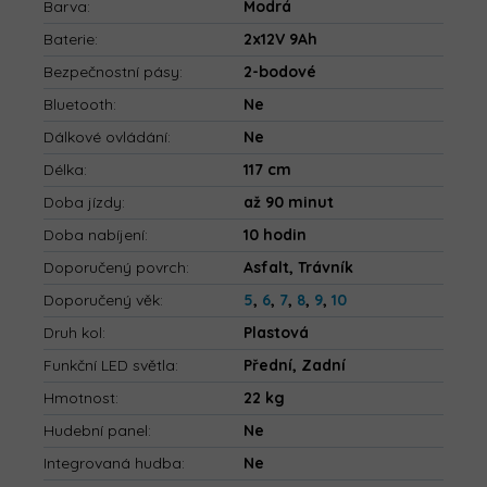
Barva
:
Modrá
Baterie
:
2x12V 9Ah
Bezpečnostní pásy
:
2-bodové
Bluetooth
:
Ne
Dálkové ovládání
:
Ne
Délka
:
117 cm
Doba jízdy
:
až 90 minut
Doba nabíjení
:
10 hodin
Doporučený povrch
:
Asfalt, Trávník
Doporučený věk
:
5
,
6
,
7
,
8
,
9
,
10
Druh kol
:
Plastová
Funkční LED světla
:
Přední, Zadní
Hmotnost
:
22 kg
Hudební panel
:
Ne
Integrovaná hudba
:
Ne