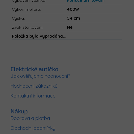
Vybavení vozítka
:
Funkce driftování
Výkon motoru
:
400W
Výška
:
54 cm
Zvuk startování
:
Ne
Položka byla vyprodána…
Z
á
p
Elektrické autíčko
a
Jak ověřujeme hodnocení?
t
Hodnocení zákazníků
í
Kontaktní informace
Nákup
Doprava a platba
Obchodní podmínky