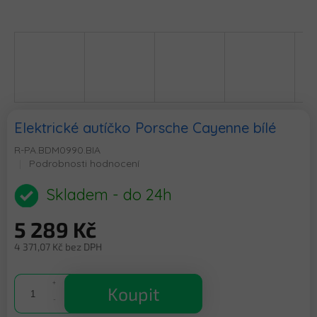
Elektrické autíčko Porsche Cayenne bílé
R-PA.BDM0990.BIA
Průměrné
Podrobnosti hodnocení
hodnocení
produktu
Skladem - do 24h
je
0,0
5 289 Kč
z
5
4 371,07 Kč bez DPH
hvězdiček.
Měrná
cena:
Koupit