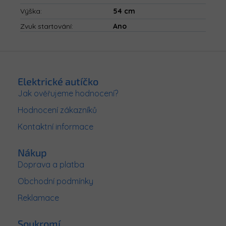
Výška
:
54 cm
Zvuk startování
:
Ano
Z
á
p
Elektrické autíčko
a
Jak ověřujeme hodnocení?
t
Hodnocení zákazníků
í
Kontaktní informace
Nákup
Doprava a platba
Obchodní podmínky
Reklamace
Soukromí