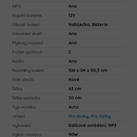
MP3
:
Ano
Napětí baterie
:
12V
Obsah balení
:
Nabíječka, Baterie
Otevírání dveří
:
Ano
Plynulý rozjezd
:
Ano
Počet rychlostí
:
2
Rádio
:
Ano
Rozměry balení
:
106 x 54 x 30,5 cm
Stav zboží
:
Nové
Šířka
:
63 cm
Šířka sedadla
:
20 cm
Typ vozítka
:
Auto
Určení
:
Pro kluky
,
Pro holky
Vybavení
:
Dálkové ovládání, MP3
Výkon motoru
:
90W