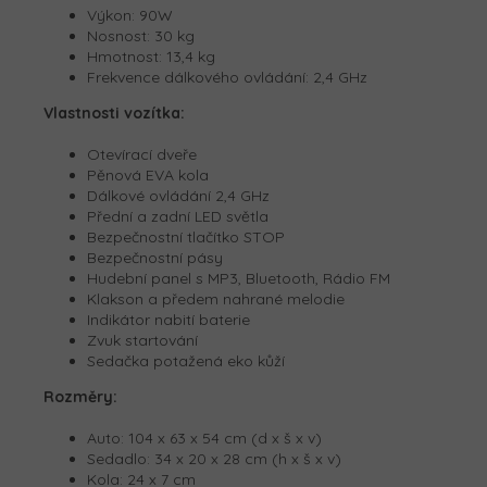
Výkon: 90W
Nosnost: 30 kg
Hmotnost: 13,4 kg
Frekvence dálkového ovládání: 2,4 GHz
Vlastnosti vozítka:
Otevírací dveře
Pěnová EVA kola
Dálkové ovládání 2,4 GHz
Přední a zadní LED světla
Bezpečnostní tlačítko STOP
Bezpečnostní pásy
Hudební panel s MP3, Bluetooth, Rádio FM
Klakson a předem nahrané melodie
Indikátor nabití baterie
Zvuk startování
Sedačka potažená eko kůží
Rozměry:
Auto: 104 x 63 x 54 cm (d x š x v)
Sedadlo: 34 x 20 x 28 cm (h x š x v)
Kola: 24 x 7 cm