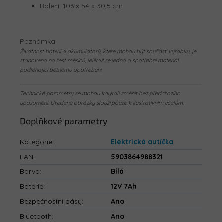
Balení: 106 x 54 x 30,5 cm
Poznámka:
Životnost baterií a akumulátorů, které mohou být součástí výrobku, je
stanovena na šest měsíců, jelikož se jedná o spotřební materiál
podléhající běžnému opotřebení.
Technické parametry se mohou kdykoli změnit bez předchozího
upozornění. Uvedené obrázky slouží pouze k ilustrativním účelům.
Doplňkové parametry
Kategorie
:
Elektrická autíčka
EAN
:
5903864988321
Barva
:
Bílá
Baterie
:
12V 7Ah
Bezpečnostní pásy
:
Ano
Bluetooth
:
Ano