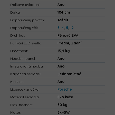
Dálkové ovládání
:
Ano
Délka
:
104 cm
Doporučený povrch
:
Asfalt
Doporučený věk
:
3
,
4
,
5
,
12
Druh kol
:
Pěnová EVA
Funkční LED světla
:
Přední, Zadní
Hmotnost
:
13,4 kg
Hudební panel
:
Ano
Integrovaná hudba
:
Ano
Kapacita sedadel
:
Jednomístné
Klakson
:
Ano
Licence - značka
:
Porsche
Materiál sedadla
:
Eko kůže
Max. nosnost
:
30 kg
Motor
:
2x45W