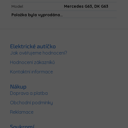
Model
:
Mercedes G63, DK G63
Položka byla vyprodána…
Z
á
p
Elektrické autíčko
a
Jak ověřujeme hodnocení?
t
Hodnocení zákazníků
í
Kontaktní informace
Nákup
Doprava a platba
Obchodní podmínky
Reklamace
Soukromí