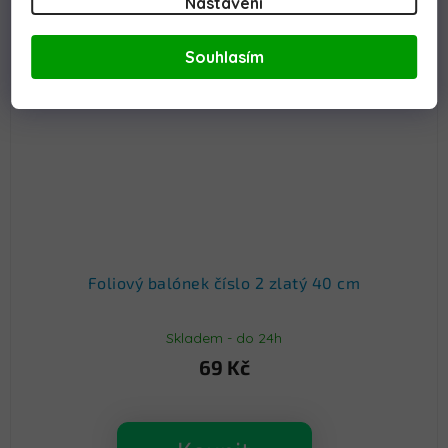
Nastavení
Souhlasím
Foliový balónek číslo 2 zlatý 40 cm
Skladem - do 24h
69 Kč