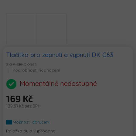
Tlačítko pro zapnutí a vypnutí DK G63
S-SP-SB-DKG63
Průměrné
Podrobnosti hodnocení
hodnocení
produktu
Momentálně nedostupné
je
0,0
169 Kč
z
5
139,67 Kč bez DPH
hvězdiček.
Měrná
cena:
Možnosti doručení
Položka byla vyprodána…