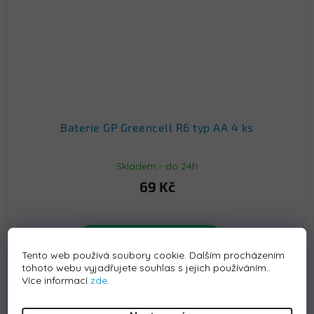
Baterie GP Greencell R6 typ AA 4 ks
Skladem - do 24h
69 Kč
Koupit
Tento web používá soubory cookie. Dalším procházením
tohoto webu vyjadřujete souhlas s jejich používáním..
Více informací
zde
.
Kód:
S-BALONEK2ZLO40CM