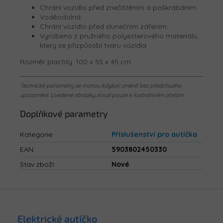
Chrání vozidlo před znečištěním a poškrábáním
Voděodolná
Chrání vozidlo před slunečním zářením
Vyrobeno z pružného polyesterového materiálu,
který se přizpůsobí tvaru vozidla
Rozměr plachty: 100 x 55 x 45 cm
Technické parametry se mohou kdykoli změnit bez předchozího
upozornění. Uvedené obrázky slouží pouze k ilustrativním účelům.
Doplňkové parametry
Kategorie
:
Příslušenství pro autíčka
EAN
:
5903802450330
Stav zboží
:
Nové
Z
á
p
Elektrické autíčko