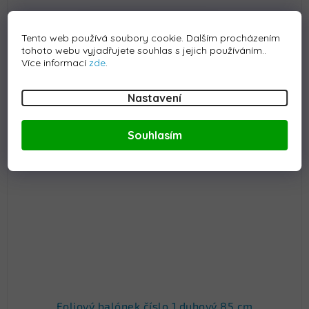
Tento web používá soubory cookie. Dalším procházením
Koupit
tohoto webu vyjadřujete souhlas s jejich používáním..
Více informací
zde
.
Kód:
S-BALONEK1BAR85CM
Nastavení
Souhlasím
Foliový balónek číslo 1 duhový 85 cm