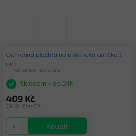
Ochranná plachta na elektrická autíčka S
L-166
Průměrné
Podrobnosti hodnocení
hodnocení
produktu
Skladem - do 24h
je
0,0
409 Kč
z
5
338,02 Kč bez DPH
hvězdiček.
Měrná
cena:
Koupit