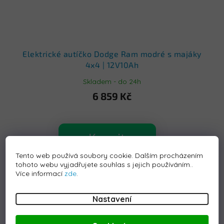
Elektrické autíčko Dodge Ram modré s majáky
4x4 | 12V10Ah
Skladem - do 24h
6 859 Kč
Koupit
Tento web používá soubory cookie. Dalším procházením
tohoto webu vyjadřujete souhlas s jejich používáním..
Kód:
S-HL5288-BLACK
Více informací
zde
.
Nastavení