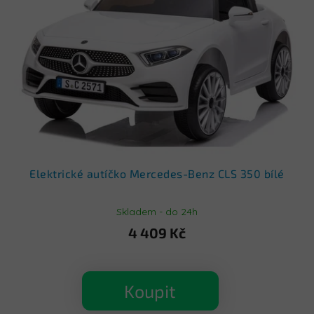
s
p
r
o
d
u
k
t
ů
Elektrické autíčko Mercedes-Benz CLS 350 bílé
Skladem - do 24h
4 409 Kč
Koupit