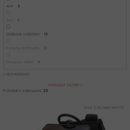
4x4
3
6x6
0
Dálkové ovládání
13
Funkce driftování
0
Houpací efekt
0
MOŽNOSTÍ
VYMAZAT FILTRY
Položek k zobrazení:
25
V
Kód:
S-KL1666-WHITE
ý
p
i