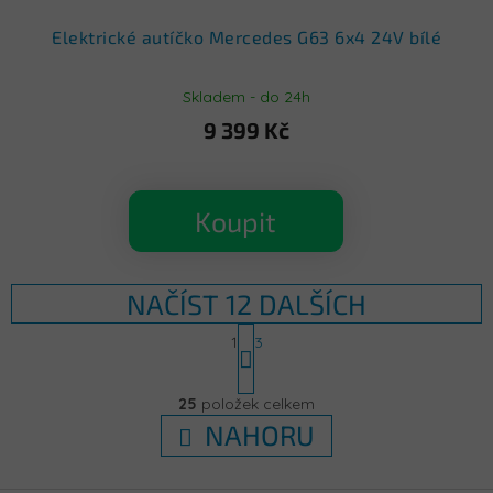
Elektrické autíčko Mercedes G63 6x4 24V bílé
Skladem - do 24h
9 399 Kč
Koupit
NAČÍST 12 DALŠÍCH
S
1
3
t
r
O
á
v
25
položek celkem
n
l
k
NAHORU
á
o
d
v
á
a