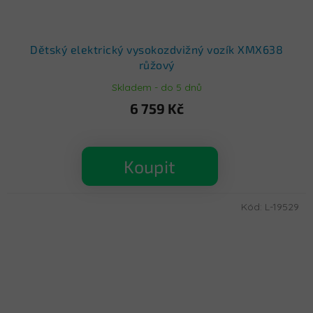
Dětský elektrický vysokozdvižný vozík XMX638
růžový
Skladem - do 5 dnů
6 759 Kč
Koupit
Kód:
L-19529