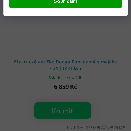
Souhlasím
Elektrické autíčko Dodge Ram černé s majáky
4x4 | 12V10Ah
Skladem - do 24h
6 859 Kč
Koupit
Kód:
S-HL5288-BLACK-POLICE