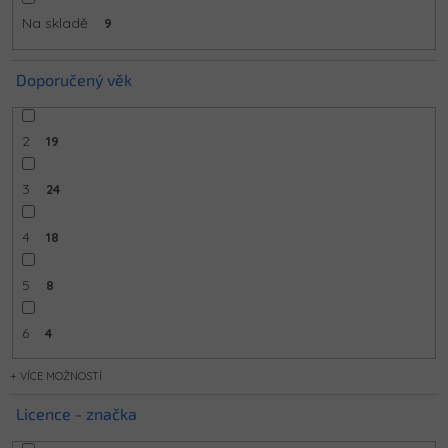
Na skladě
9
Doporučený věk
2
19
3
24
4
18
5
8
6
4
MOŽNOSTÍ
Licence - značka