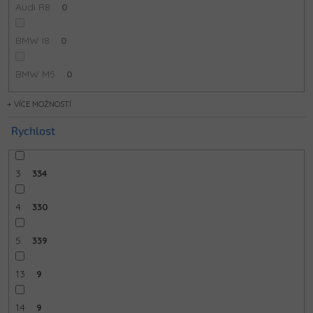
Audi R8
0
BMW I8
0
BMW M5
0
MOŽNOSTÍ
Rychlost
3
334
4
330
5
339
13
9
14
9