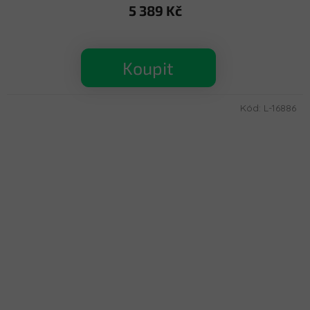
5 389 Kč
Koupit
Kód:
L-16886