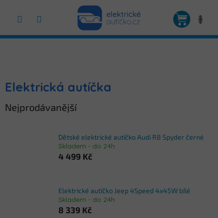
Přejít
na
NÁKUP
obsah
KOŠÍK
Elektrická autíčka
Nejprodávanější
Dětské elektrické autíčko Audi R8 Spyder černé
Skladem - do 24h
4 499 Kč
Elektrické autíčko Jeep 4Speed 4x45W bílé
Skladem - do 24h
8 339 Kč