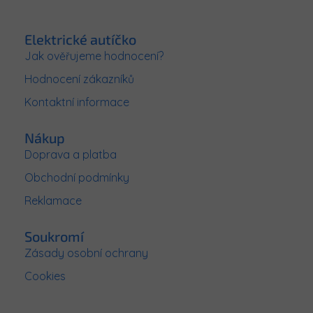
Z
n
c
í
á
í
p
p
Elektrické autíčko
r
a
Jak ověřujeme hodnocení?
v
t
k
Hodnocení zákazníků
í
y
v
Kontaktní informace
ý
p
Nákup
i
s
Doprava a platba
u
Obchodní podmínky
Reklamace
Soukromí
Zásady osobní ochrany
Cookies