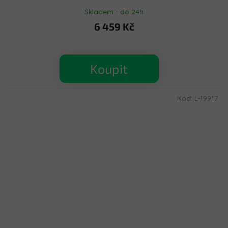
Skladem - do 24h
6 459 Kč
Koupit
Kód:
L-19917