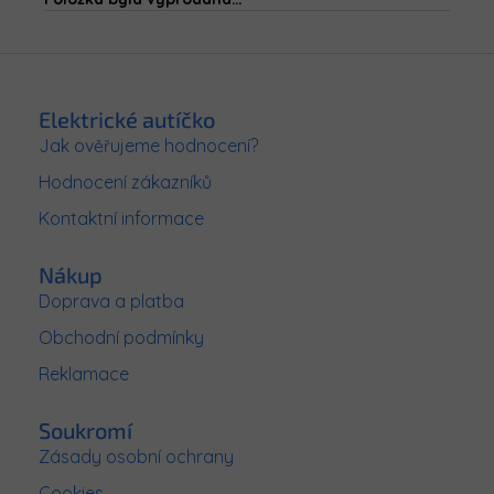
Z
á
p
Elektrické autíčko
a
Jak ověřujeme hodnocení?
t
Hodnocení zákazníků
í
Kontaktní informace
Nákup
Doprava a platba
Obchodní podmínky
Reklamace
Soukromí
Zásady osobní ochrany
Cookies