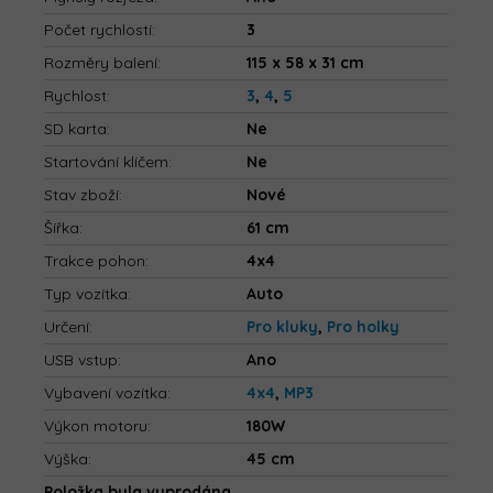
Počet rychlostí
:
3
Rozměry balení
:
115 x 58 x 31 cm
Rychlost
:
3
,
4
,
5
SD karta
:
Ne
Startování klíčem
:
Ne
Stav zboží
:
Nové
Šířka
:
61 cm
Trakce pohon
:
4x4
Typ vozítka
:
Auto
Určení
:
Pro kluky
,
Pro holky
USB vstup
:
Ano
Vybavení vozítka
:
4x4
,
MP3
Výkon motoru
:
180W
Výška
:
45 cm
Položka byla vyprodána…