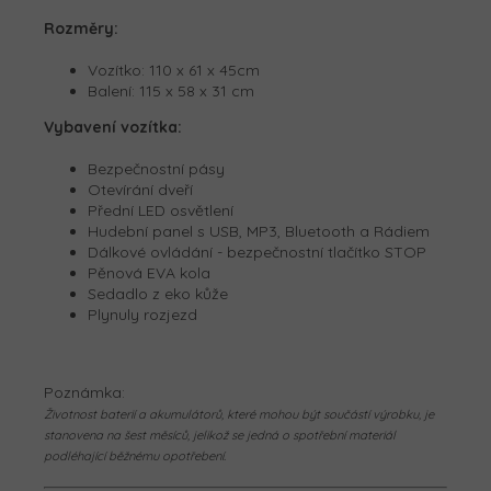
Rozměry:
Vozítko:
110 x 61 x 45cm
Balení:
115 x 58 x 31 cm
Vybavení vozítka:
Bezpečnostní pásy
Otevírání dveří
Přední LED osvětlení
Hudební panel s USB, MP3, Bluetooth a Rádiem
Dálkové ovládání - bezpečnostní tlačítko STOP
Pěnová EVA kola
Sedadlo z eko kůže
Plynuly rozjezd
Poznámka:
Životnost baterií a akumulátorů, které mohou být součástí výrobku, je
stanovena na šest měsíců, jelikož se jedná o spotřební materiál
podléhající běžnému opotřebení.