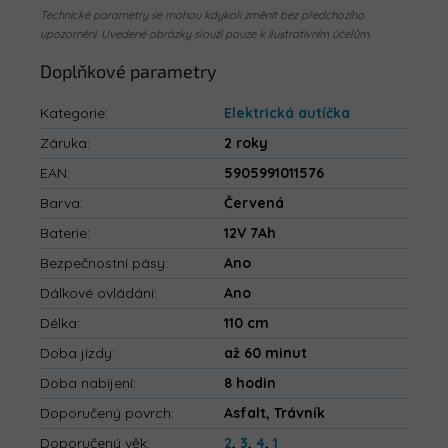
Technické parametry se mohou kdykoli změnit bez předchozího
upozornění. Uvedené obrázky slouží pouze k ilustrativním účelům.
Doplňkové parametry
Kategorie
:
Elektrická autíčka
Záruka
:
2 roky
EAN
:
5905991011576
Barva
:
Červená
Baterie
:
12V 7Ah
Bezpečnostní pásy
:
Ano
Dálkové ovládání
:
Ano
Délka
:
110 cm
Doba jízdy
:
až 60 minut
Doba nabíjení
:
8 hodin
Doporučený povrch
:
Asfalt, Trávník
Doporučený věk
:
2
,
3
,
4
,
1