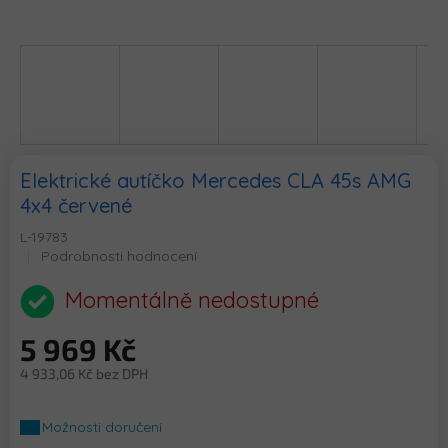
Elektrické autíčko Mercedes CLA 45s AMG
4x4 červené
L-19783
Průměrné
Podrobnosti hodnocení
hodnocení
produktu
Momentálně nedostupné
je
0,0
5 969 Kč
z
5
4 933,06 Kč bez DPH
hvězdiček.
Měrná
cena:
Možnosti doručení