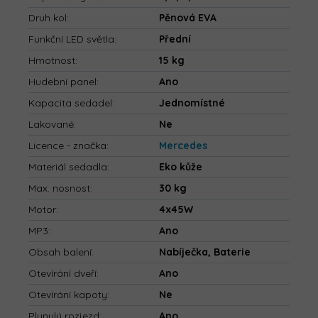
Druh kol
:
Pěnová EVA
Funkční LED světla
:
Přední
Hmotnost
:
15 kg
Hudební panel
:
Ano
Kapacita sedadel
:
Jednomístné
Lakované
:
Ne
Licence - značka
:
Mercedes
Materiál sedadla
:
Eko kůže
Max. nosnost
:
30 kg
Motor
:
4x45W
MP3
:
Ano
Obsah balení
:
Nabíječka, Baterie
Otevírání dveří
:
Ano
Otevírání kapoty
:
Ne
Plynulý rozjezd
:
Ano