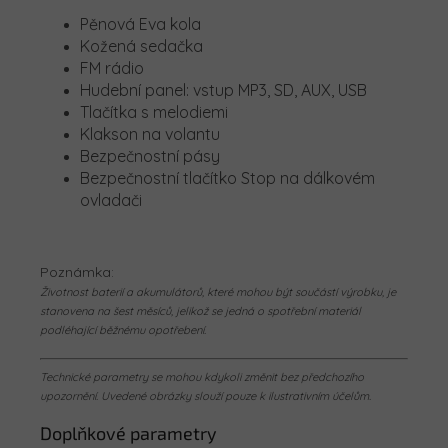
Pěnová Eva kola
Kožená sedačka
FM rádio
Hudební panel: vstup MP3, SD, AUX, USB
Tlačítka s melodiemi
Klakson na volantu
Bezpečnostní pásy
Bezpečnostní tlačítko Stop na dálkovém
ovladači
Poznámka:
Životnost baterií a akumulátorů, které mohou být součástí výrobku, je
stanovena na šest měsíců, jelikož se jedná o spotřební materiál
podléhající běžnému opotřebení.
Technické parametry se mohou kdykoli změnit bez předchozího
upozornění. Uvedené obrázky slouží pouze k ilustrativním účelům.
Doplňkové parametry