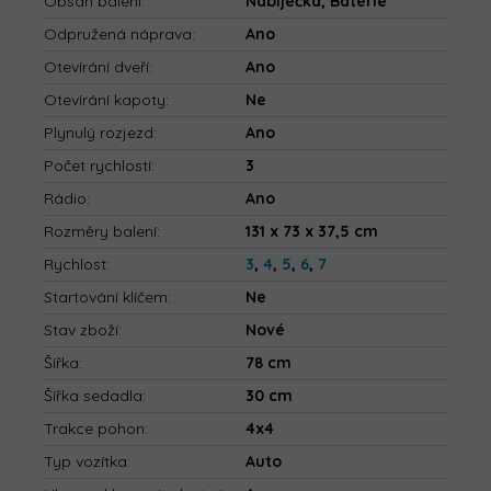
Obsah balení
:
Nabíječka, Baterie
Odpružená náprava
:
Ano
Otevírání dveří
:
Ano
Otevírání kapoty
:
Ne
Plynulý rozjezd
:
Ano
Počet rychlostí
:
3
Rádio
:
Ano
Rozměry balení
:
131 x 73 x 37,5 cm
Rychlost
:
3
,
4
,
5
,
6
,
7
Startování klíčem
:
Ne
Stav zboží
:
Nové
Šířka
:
78 cm
Šířka sedadla
:
30 cm
Trakce pohon
:
4x4
Typ vozítka
:
Auto