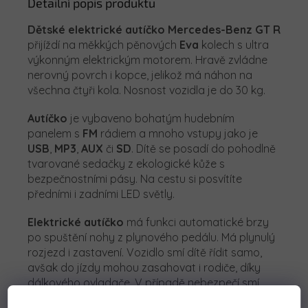
Detailní popis produktu
Dětské elektrické autíčko Mercedes-Benz GT R
přijíždí na měkkých pěnových
Eva
kolech s ultra
výkonným elektrickým motorem. Hravě zvládne
nerovný povrch i kopce, jelikož má náhon na
všechna čtyři kola. Nosnost vozidla je do 30 kg.
Autíčko
je vybaveno bohatým hudebním
panelem s
FM
rádiem a mnoho vstupy jako je
USB
,
MP3
,
AUX
či
SD
. Dítě se posadí do pohodlně
tvarované sedačky z ekologické kůže s
bezpečnostními pásy. Na cestu si posvítíte
předními i zadními LED světly.
Elektrické autíčko
má funkci automatické brzy
po spuštění nohy z plynového pedálu. Má plynulý
rozjezd i zastavení. Vozidlo smí dítě řídit samo,
avšak do jízdy mohou zasahovat i rodiče, díky
dálkového ovladače. V případě nebezpečí smí
stisknout
bezpečnostní tlačítko Stop
, které