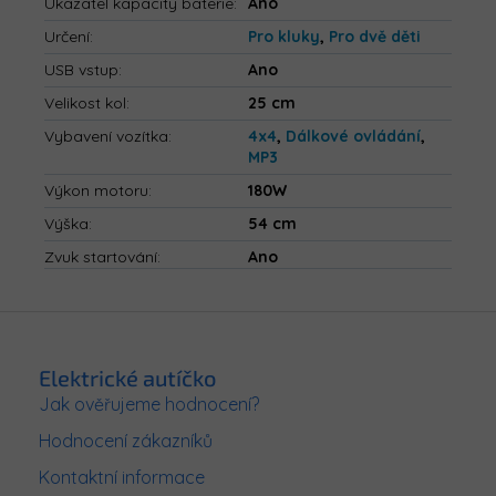
Ukazatel kapacity baterie
:
Ano
Určení
:
Pro kluky
,
Pro dvě děti
USB vstup
:
Ano
Velikost kol
:
25 cm
Vybavení vozítka
:
4x4
,
Dálkové ovládání
,
MP3
Výkon motoru
:
180W
Výška
:
54 cm
Zvuk startování
:
Ano
Z
á
p
Elektrické autíčko
a
Jak ověřujeme hodnocení?
t
Hodnocení zákazníků
í
Kontaktní informace