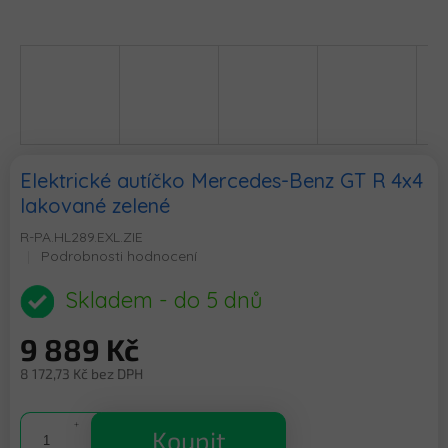
Elektrické autíčko Mercedes-Benz GT R 4x4
lakované zelené
R-PA.HL289.EXL.ZIE
Průměrné
Podrobnosti hodnocení
hodnocení
produktu
Skladem - do 5 dnů
je
0,0
9 889 Kč
z
5
8 172,73 Kč bez DPH
hvězdiček.
Měrná
cena:
Koupit