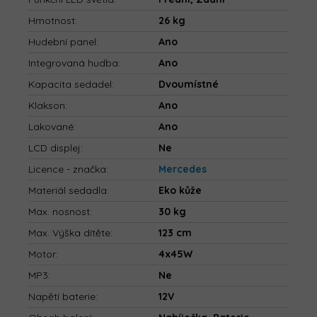
Hmotnost
:
26 kg
Hudební panel
:
Ano
Integrovaná hudba
:
Ano
Kapacita sedadel
:
Dvoumístné
Klakson
:
Ano
Lakované
:
Ano
LCD displej
:
Ne
Licence - značka
:
Mercedes
Materiál sedadla
:
Eko kůže
Max. nosnost
:
30 kg
Max. Výška dítěte
:
123 cm
Motor
:
4x45W
MP3
:
Ne
Napětí baterie
:
12V