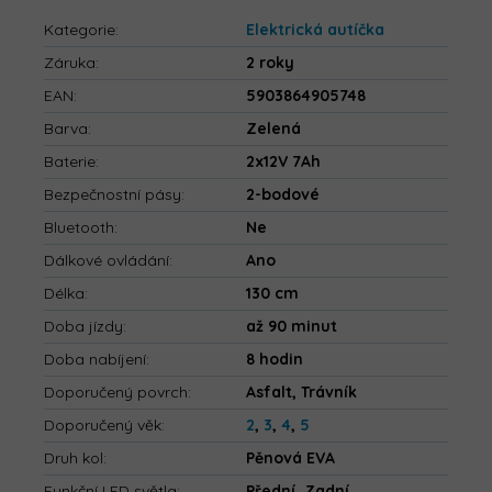
Kategorie
:
Elektrická autíčka
Záruka
:
2 roky
EAN
:
5903864905748
Barva
:
Zelená
Baterie
:
2x12V 7Ah
Bezpečnostní pásy
:
2-bodové
Bluetooth
:
Ne
Dálkové ovládání
:
Ano
Délka
:
130 cm
Doba jízdy
:
až 90 minut
Doba nabíjení
:
8 hodin
Doporučený povrch
:
Asfalt, Trávník
Doporučený věk
:
2
,
3
,
4
,
5
Druh kol
:
Pěnová EVA
Funkční LED světla
:
Přední, Zadní