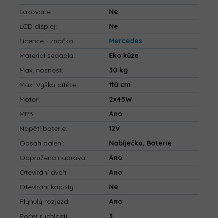
Lakované
:
Ne
LCD displej
:
Ne
Licence - značka
:
Mercedes
Materiál sedadla
:
Eko kůže
Max. nosnost
:
30 kg
Max. Výška dítěte
:
110 cm
Motor
:
2x45W
MP3
:
Ano
Napětí baterie
:
12V
Obsah balení
:
Nabíječka, Baterie
Odpružená náprava
:
Ano
Otevírání dveří
:
Ano
Otevírání kapoty
:
Ne
Plynulý rozjezd
:
Ano
Počet rychlostí
:
3