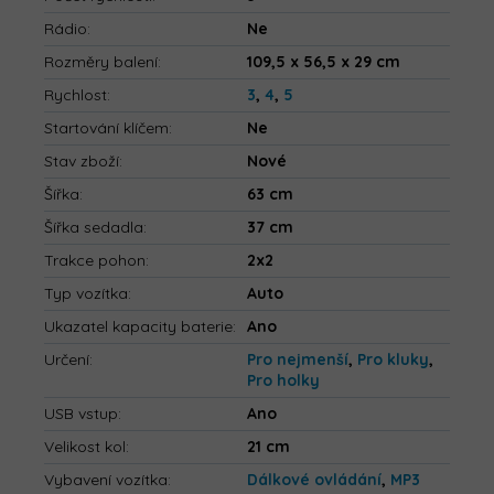
Rádio
:
Ne
Rozměry balení
:
109,5 x 56,5 x 29 cm
Rychlost
:
3
,
4
,
5
Startování klíčem
:
Ne
Stav zboží
:
Nové
Šířka
:
63 cm
Šířka sedadla
:
37 cm
Trakce pohon
:
2x2
Typ vozítka
:
Auto
Ukazatel kapacity baterie
:
Ano
Určení
:
Pro nejmenší
,
Pro kluky
,
Pro holky
USB vstup
:
Ano
Velikost kol
:
21 cm
Vybavení vozítka
:
Dálkové ovládání
,
MP3