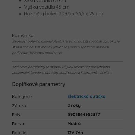
Šířka vozidla 63 cm
Výška vozidla 45 cm
Rozměry balení 109,5 x 56,5 x 29 cm
Poznámka:
Životnost baterií a akumulátorů, které mohou být součástí výrobku, je
stanovena na šest měsíců, jelikož se jedná o spotřební materiál
podléhající běžnému opotřebení.
Technické parametry se mohou kdykoli změnit bez předchozího
upozornění. Uvedené obrázky slouží pouze k ilustrativním účelům.
Doplňkové parametry
Kategorie
:
Elektrická autíčka
Záruka
:
2 roky
EAN
:
5903864952377
Barva
:
Modrá
Baterie
:
12V 7Ah