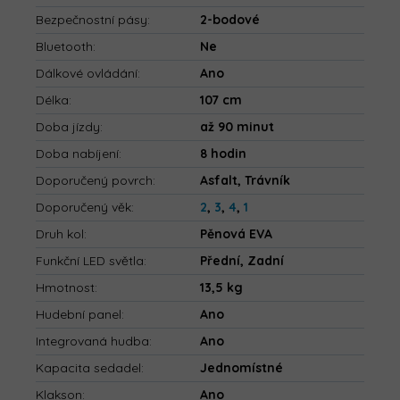
Bezpečnostní pásy
:
2-bodové
Bluetooth
:
Ne
Dálkové ovládání
:
Ano
Délka
:
107 cm
Doba jízdy
:
až 90 minut
Doba nabíjení
:
8 hodin
Doporučený povrch
:
Asfalt, Trávník
Doporučený věk
:
2
,
3
,
4
,
1
Druh kol
:
Pěnová EVA
Funkční LED světla
:
Přední, Zadní
Hmotnost
:
13,5 kg
Hudební panel
:
Ano
Integrovaná hudba
:
Ano
Kapacita sedadel
:
Jednomístné
Klakson
:
Ano