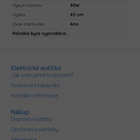
Výkon motoru
:
90W
Výška
:
45 cm
Zvuk startování
:
Ano
Položka byla vyprodána…
Z
á
p
Elektrické autíčko
a
Jak ověřujeme hodnocení?
t
Hodnocení zákazníků
í
Kontaktní informace
Nákup
Doprava a platba
Obchodní podmínky
Reklamace