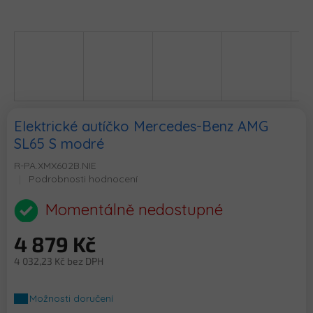
Elektrické autíčko Mercedes-Benz AMG
SL65 S modré
R-PA.XMX602B.NIE
Průměrné
Podrobnosti hodnocení
hodnocení
produktu
Momentálně nedostupné
je
0,0
4 879 Kč
z
5
4 032,23 Kč bez DPH
hvězdiček.
Měrná
cena:
Možnosti doručení