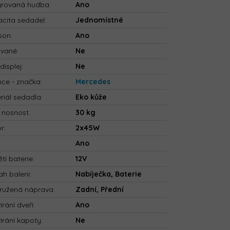
grovaná hudba
:
Ano
cita sedadel
:
Jednomístné
son
:
Ano
ované
:
Ne
displej
:
Ne
nce - značka
:
Mercedes
riál sedadla
:
Eko kůže
 nosnost
:
30 kg
or
:
2x45W
:
Ano
tí baterie
:
12V
h balení
:
Nabíječka, Baterie
ružená náprava
:
Zadní, Přední
írání dveří
:
Ano
írání kapoty
:
Ne