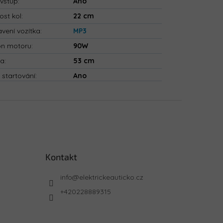
vstup
:
Ano
ost kol
:
22 cm
vení vozítka
:
MP3
on motoru
:
90W
ka
:
53 cm
 startování
:
Ano
Kontakt
info
@
elektrickeauticko.cz
+420228889315