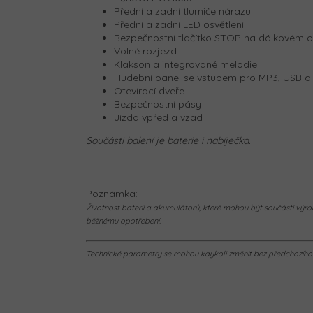
Přední a zadní tlumiče nárazu
Přední a zadní LED osvětlení
Bezpečnostní tlačítko STOP na dálkovém o
Volné rozjezd
Klakson a integrované melodie
Hudební panel se vstupem pro MP3, USB a
Otevírací dveře
Bezpečnostní pásy
Jízda vpřed a vzad
Součásti balení je baterie i nabíječka.
Poznámka:
Životnost baterií a akumulátorů, které mohou být součástí výrob
běžnému opotřebení.
Technické parametry se mohou kdykoli změnit bez předchozího u