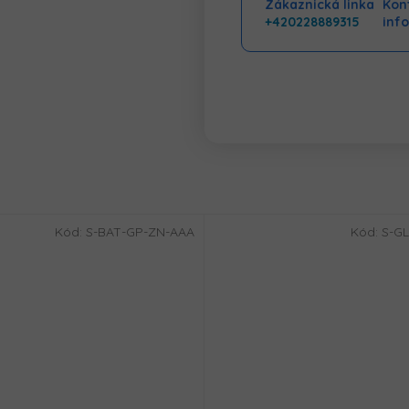
Zákaznická linka
Kont
+420228889315
inf
Kód:
S-BAT-GP-ZN-AAA
Kód:
S-GL