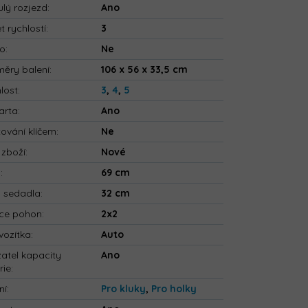
ulý rozjezd
:
Ano
t rychlostí
:
3
io
:
Ne
ěry balení
:
106 x 56 x 33,5 cm
lost
:
3
,
4
,
5
arta
:
Ano
tování klíčem
:
Ne
 zboží
:
Nové
a
:
69 cm
a sedadla
:
32 cm
ce pohon
:
2x2
vozítka
:
Auto
atel kapacity
Ano
rie
:
ní
:
Pro kluky
,
Pro holky