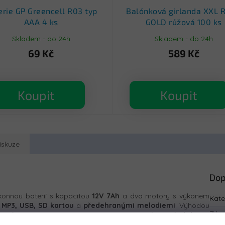
erie GP Greencell R03 typ
Balónková girlanda XXL 
AAA 4 ks
GOLD růžová 100 ks
Skladem - do 24h
Skladem - do 24h
69 Kč
589 Kč
Koupit
Koupit
iskuze
Dop
onnou baterií s kapacitou
12V 7Ah
a dva motory s výkonem
Kate
o
MP3, USB, SD kartou
a
předehranými melodiemi
. Výhodou
Zár
i pásy.
Autíčko je vybaveno koly z
EVA pěny,
předními a
ížení autíčka je
30 kg
.