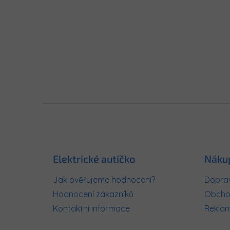
Z
á
p
a
t
Elektrické autíčko
Náku
í
Jak ověřujeme hodnocení?
Doprav
Hodnocení zákazníků
Obcho
Kontaktní informace
Rekla