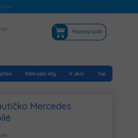
bchodu
Podmínky ochrany osobních údajů
Přihlášení
Mapa serveru
NÁKUPNÍ
nás!
Prázdný košík
KOŠÍK
zítka
Náhradní díly
V akci
Top
 autíčko Mercedes
ílé
cení