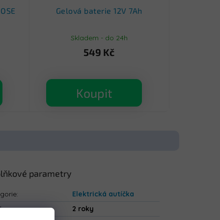
ROSE
Gelová baterie 12V 7Ah
Skladem - do 24h
549 Kč
Koupit
lňkové parametry
gorie
:
Elektrická autíčka
uka
:
2 roky