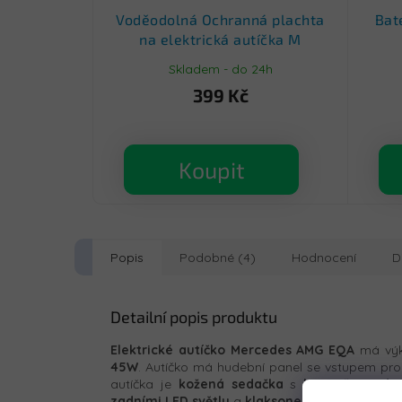
Voděodolná Ochranná plachta
Bat
na elektrická autíčka M
Skladem - do 24h
399 Kč
Koupit
Popis
Podobné (4)
Hodnocení
D
Detailní popis produktu
Elektrické autíčko Mercedes AMG EQA
má výk
45W
. Autíčko má hudební panel se vstupem pr
autíčka je
kožená sedačka
s
bezpečnostním
zadními LED světly
a
klaksonem.
Maximální zat