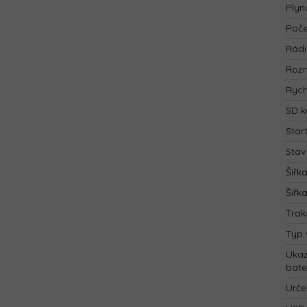
Plyn
Poče
Rád
Rozm
Rych
SD k
Star
Stav
Šířk
Šířk
Trak
Typ 
Ukaz
bate
Urče