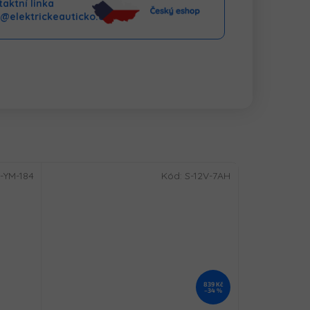
aktní linka
o@elektrickeauticko.cz
-YM-184
Kód:
S-12V-7AH
839 Kč
–34 %