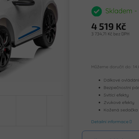
hodnocení
produktu
Skladem -
je
0,0
4 519 Kč
z
5
3 734,71 Kč bez DPH
hvězdiček.
Měrná
cena:
Můžeme doručit do:
14.
Dálkové ovládání
Bezpečnostní pá
Svítící efekty
Zvukové efekty
Kožená sedačka
Detailní informace