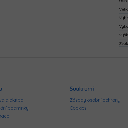
USB 
Velik
Vyba
Výk
Výš
Zvuk
p
Soukromí
a a platba
Zásady osobní ochrany
dní podmínky
Cookies
mace