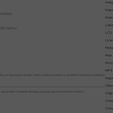
Inte
Kapa
vladači
Klak
Lak
 SD kartou
LCD 
Lice
Mate
Max.
Mot
MP3
ku, je stanovena na šest měsíců, jelikož se jedná o spotřební materiál podléhající
Napě
Obsa
pozornění. Uvedené obrázky slouží pouze k ilustrativním účelům.
Odp
Otev
Otev