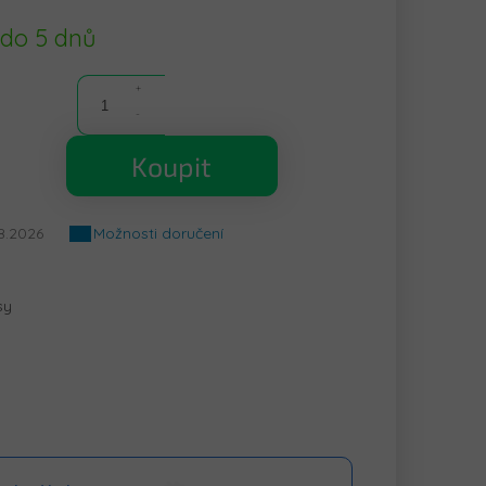
 do 5 dnů
Koupit
8.2026
Možnosti doručení
sy