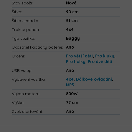
Stav zboží
:
Nové
Šířka
:
90 cm
Šířka sedadla
:
51 cm
Trakce pohon
:
4x4
Typ vozítka
:
Buggy
Ukazatel kapacity baterie
:
Ano
Určení
:
Pro větší děti
,
Pro kluky
,
Pro holky
,
Pro dvě děti
USB vstup
:
Ano
Vybavení vozítka
:
4x4
,
Dálkové ovládání
,
MP3
Výkon motoru
:
800W
Výška
:
77 cm
Zvuk startování
:
Ano
Z