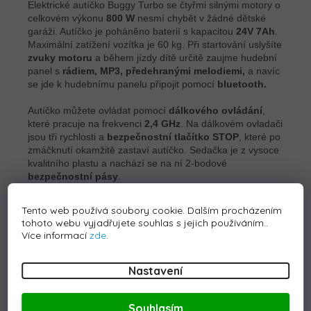
Elektrické autíčko Buggy Turbo se čtyřmi silnými motory o
celkovém výkonu
800 W
nesmí chybět v žádné dětské
garáži. Autíčko je poháněno baterií s kapacitou
24V 7Ah
.
Maximální zatížení vozítka je 60 kg. Při startování uslyšíte
zvuky motoru
a během jízdy dítě určitě zaujme hudební
panel s
rádiem, MP3, předehranými melodiemi,
a navíc
se jde k hudebnímu panelu připojit pomocí
bluetooth.
Autíčko můžete ovládat pomocí
dálkového ovládání
,
které pracuje na frekvenci
2,4 GHz
. Na dálkovém ovladači
jsou tři rychlosti a
bezpečnostní tlačítko STOP
, které po
zmáčknutí okamžitě zastaví autíčko. Sedačka je z vysoce
kvalitního plastu a nachází se na ní 2-bodové
bezpečnostní pásy
.
Součástí balení je baterie i nabíječka.
Tento web používá soubory cookie. Dalším procházením
Dálkové ovládání je napájeno dvěma 1,5V AAA
tohoto webu vyjadřujete souhlas s jejich používáním..
bateriemi, které nejsou součástí balení.
Více informací
zde
.
Parametry:
Nastavení
Baterie: 24V 7Ah
Motor: 4x200W
Výkon: 800W
Souhlasím