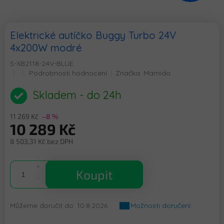
Elektrické autíčko Buggy Turbo 24V
4x200W modré
S-XB2118-24V-BLUE
Průměrné
Podrobnosti hodnocení
Značka:
Mamido
hodnocení
produktu
Skladem - do 24h
je
0,0
11 269 Kč
–8 %
z
10 289 Kč
5
hvězdiček.
8 503,31 Kč bez DPH
Měrná
cena:
Koupit
Můžeme doručit do:
10.8.2026
Možnosti doručení