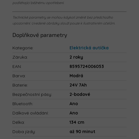
podléhající běžnému opotřebení.
Technické parametry se mohou kdykoli změnit bez předchozího
upozornění. Uvedené obrázky slouží pouze k ilustrativním účelům.
Doplňkové parametry
Kategorie
:
Elektrická autíčka
Záruka
:
2 roky
EAN
:
8595724006053
Barva
:
Modrá
Baterie
:
24V 7Ah
Bezpečnostní pásy
:
2-bodové
Bluetooth
:
Ano
Dálkové ovládání
:
Ano
Délka
:
134 cm
Doba jízdy
:
až 90 minut