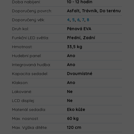
Doba nabíjení
:
10 - 12 hodin
Doporučený povrch
:
Asfalt, Trávník, Do terénu
Doporučený věk
:
4
,
5
,
6
,
7
,
8
Druh kol
:
Pěnová EVA
Funkční LED světla
:
Přední, Zadní
Hmotnost
:
33,5 kg
Hudební panel
:
Ano
Integrovaná hudba
:
Ano
Kapacita sedadel
:
Dvoumístné
Klakson
:
Ano
Lakované
:
Ne
LCD displej
:
Ne
Materiál sedadla
:
Eko kůže
Max. nosnost
:
60 kg
Max. Výška dítěte
:
120 cm