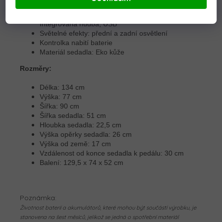
Rychlost: 3 - 8 km/h
Hudební panel: MP3, Bluetooth, Rádio, SD karta,
Integrována hudba, USB
Světelné efekty: přední a zadní osvětlení
Kontrolka nabití baterie
Materiál sedadla: Eko kůže
Rozměry:
Délka: 134 cm
Výška: 77 cm
Šířka: 90 cm
Šířka sedadla: 51 cm
Hloubka sedadla: 22,5 cm
Výška opěrky sedadla: 26 cm
Výška od země: 17 cm
Vzdálenost od konce sedadla k pedálu: 30 cm
Balení: 129,5 x 74 x 52 cm
Poznámka:
Životnost baterií a akumulátorů, které mohou být součástí výrobku, je
stanovena na šest měsíců, jelikož se jedná o spotřební materiál