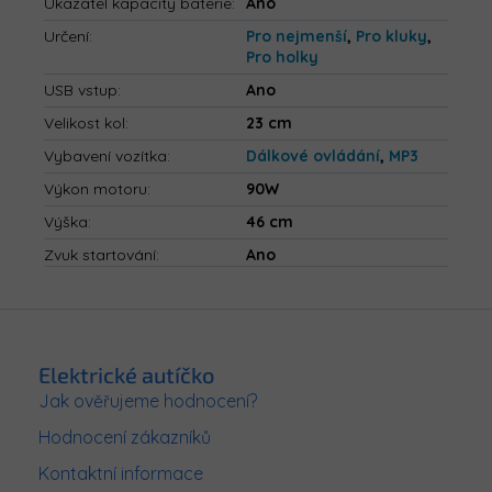
Ukazatel kapacity baterie
:
Ano
Určení
:
Pro nejmenší
,
Pro kluky
,
Pro holky
USB vstup
:
Ano
Velikost kol
:
23 cm
Vybavení vozítka
:
Dálkové ovládání
,
MP3
Výkon motoru
:
90W
Výška
:
46 cm
Zvuk startování
:
Ano
Z
á
p
Elektrické autíčko
a
Jak ověřujeme hodnocení?
t
Hodnocení zákazníků
í
Kontaktní informace