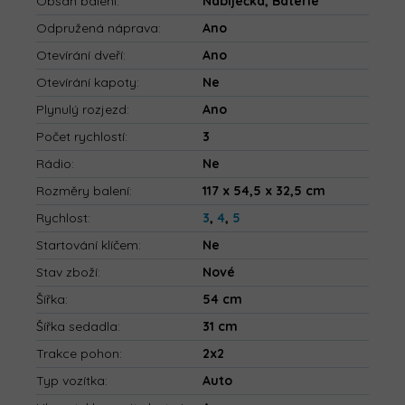
Obsah balení
:
Nabíječka, Baterie
Odpružená náprava
:
Ano
Otevírání dveří
:
Ano
Otevírání kapoty
:
Ne
Plynulý rozjezd
:
Ano
Počet rychlostí
:
3
Rádio
:
Ne
Rozměry balení
:
117 x 54,5 x 32,5 cm
Rychlost
:
3
,
4
,
5
Startování klíčem
:
Ne
Stav zboží
:
Nové
Šířka
:
54 cm
Šířka sedadla
:
31 cm
Trakce pohon
:
2x2
Typ vozítka
:
Auto