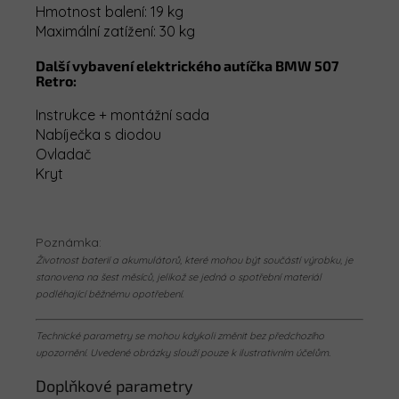
Hmotnost balení: 19 kg
Maximální zatížení: 30 kg
Další vybavení
elektrického autíčka BMW 507
Retro:
Instrukce + montážní sada
Nabíječka s diodou
Ovladač
Kryt
Poznámka:
Životnost baterií a akumulátorů, které mohou být součástí výrobku, je
stanovena na šest měsíců, jelikož se jedná o spotřební materiál
podléhající běžnému opotřebení.
Technické parametry se mohou kdykoli změnit bez předchozího
upozornění. Uvedené obrázky slouží pouze k ilustrativním účelům.
Doplňkové parametry