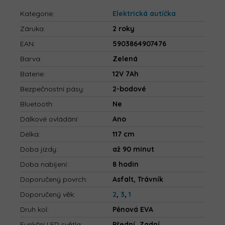
Kategorie
:
Elektrická autíčka
Záruka
:
2 roky
EAN
:
5903864907476
Barva
:
Zelená
Baterie
:
12V 7Ah
Bezpečnostní pásy
:
2-bodové
Bluetooth
:
Ne
Dálkové ovládání
:
Ano
Délka
:
117 cm
Doba jízdy
:
až 90 minut
Doba nabíjení
:
8 hodin
Doporučený povrch
:
Asfalt, Trávník
Doporučený věk
:
2
,
3
,
1
Druh kol
:
Pěnová EVA
Funkční LED světla
:
Přední, Zadní