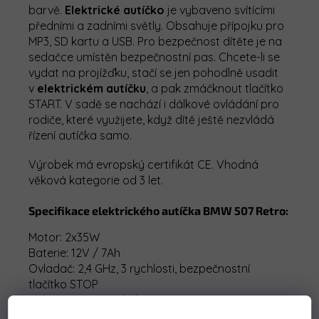
barvě.
Elektrické
a
utíčko
je vybaveno svítícími
předními a zadními světly. Obsahuje přípojku pro
MP3, SD kartu a USB. Pro bezpečnost dítěte je na
sedačce umístěn bezpečnostní pas. Chcete-li se
vydat na projížďku, stačí se jen pohodlně usadit
v
elektrickém autíčku
, a pak zmáčknout tlačítko
START. V sadě se nachází i dálkové ovládání pro
rodiče, které využijete, když dítě ještě nezvládá
řízení autíčka samo.
Výrobek má evropský certifikát CE. Vhodná
věková kategorie od 3 let.
Specifikace elektrického autíčka BMW 507 Retro:
Motor: 2x35W
Baterie: 12V / 7Ah
Ovladač: 2,4 GHz, 3 rychlosti, bezpečnostní
tlačítko STOP
Kola: EVA pěnová kola, 23 x 8 cm
Tlumiče: přední, zadní