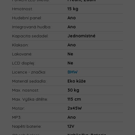
Hmotnost
:
15 kg
Hudební panel
:
Ano
Integrovaná hudba
:
Ano
Kapacita sedadel
:
Jednomístné
Klakson
:
Ano
Lakované
:
Ne
LCD displej
:
Ne
Licence - značka
:
BMW
Materiál sedadla
:
Eko kůže
Max. nosnost
:
30 kg
Max. Výška dítěte
:
115 cm
Motor
:
2x45W
MP3
:
Ano
Napětí baterie
:
12V