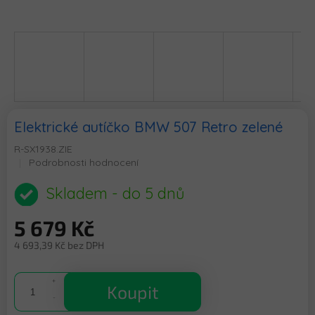
Elektrické autíčko BMW 507 Retro zelené
R-SX1938.ZIE
Průměrné
Podrobnosti hodnocení
hodnocení
produktu
Skladem - do 5 dnů
je
0,0
5 679 Kč
z
5
4 693,39 Kč bez DPH
hvězdiček.
Měrná
cena:
Koupit