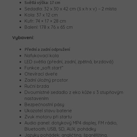
Světlá výška: 17 cm
Sedadla: 32 x 30 x 42 cm (š x h x v) – 2 místa
Kola: 37 x 12 cm
Kufr: 74 × 17 × 28 cm
Balení: 178 x 76 x 65 cm
Vybavení:
Přední a zadní odpružení
Nafukovací kola
LED světla (přední, zadní, zpětná, brzdová)
Funkce „soft start“
Otevírací dveře
Zadní úložný prostor
Ruční brzda
Dvoumístné sedadlo z eko kůže s 3 stupňovým
nastavením
Bezpečnostní pásy
Ukazatel stavu baterie
Zvuk motoru při startu
Audio panel: dotykový MP4 displej, FM rádio,
Bluetooth, USB, SD, AUX, pohádky
Jazyky pohádek: angličtina, španělština,