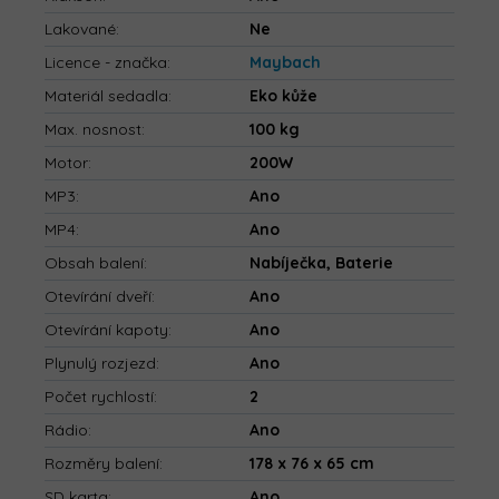
Lakované
:
Ne
Licence - značka
:
Maybach
Materiál sedadla
:
Eko kůže
Max. nosnost
:
100 kg
Motor
:
200W
MP3
:
Ano
MP4
:
Ano
Obsah balení
:
Nabíječka, Baterie
Otevírání dveří
:
Ano
Otevírání kapoty
:
Ano
Plynulý rozjezd
:
Ano
Počet rychlostí
:
2
Rádio
:
Ano
Rozměry balení
:
178 x 76 x 65 cm
SD karta
:
Ano