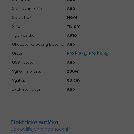
Startování klíčem
:
Ano
Stav zboží
:
Nové
Šířka
:
115 cm
Typ vozítka
:
Auto
Ukazatel kapacity baterie
:
Ano
Určení
:
Pro kluky
,
Pro holky
USB vstup
:
Ano
Výkon motoru
:
200W
Výška
:
80 cm
Zvuk startování
:
Ano
Z
á
p
Elektrické autíčko
a
Jak ověřujeme hodnocení?
t