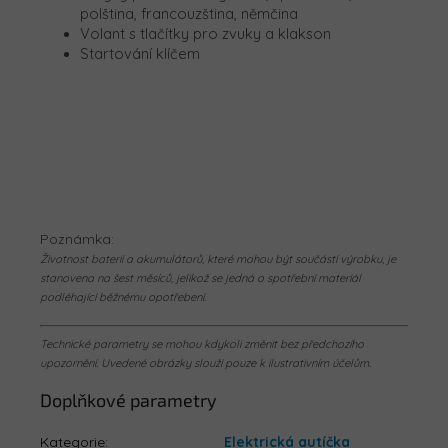
polština, francouzština, němčina
Volant s tlačítky pro zvuky a klakson
Startování klíčem
Poznámka:
Životnost baterií a akumulátorů, které mohou být součástí výrobku, je
stanovena na šest měsíců, jelikož se jedná o spotřební materiál
podléhající běžnému opotřebení.
Technické parametry se mohou kdykoli změnit bez předchozího
upozornění. Uvedené obrázky slouží pouze k ilustrativním účelům.
Doplňkové parametry
Kategorie
:
Elektrická autíčka