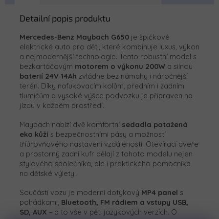
Detailní popis produktu
Mercedes-Benz Maybach G650
je špičkové
elektrické auto pro děti, které kombinuje luxus, výkon
a nejmodernější technologie. Tento robustní model s
bezkartáčovým
motorem o výkonu 200W
a silnou
baterií 24V 14Ah
zvládne bez námahy i náročnější
terén. Díky nafukovacím kolům, předním i zadním
tlumičům a vysoké výšce podvozku je připraven na
jízdu v každém prostředí.
Maybach nabízí dvě komfortní
sedadla potažená
eko kůží
s bezpečnostními pásy a možností
tříúrovňového nastavení vzdálenosti. Otevírací dveře
a prostorný zadní kufr dělají z tohoto modelu nejen
stylového společníka, ale i praktického pomocníka
na dětské výlety.
Součástí vozu je moderní dotykový
MP4 panel
s
pohádkami,
Bluetooth, FM rádiem a vstupy USB,
SD, AUX
– a to vše v pěti jazykových verzích. O