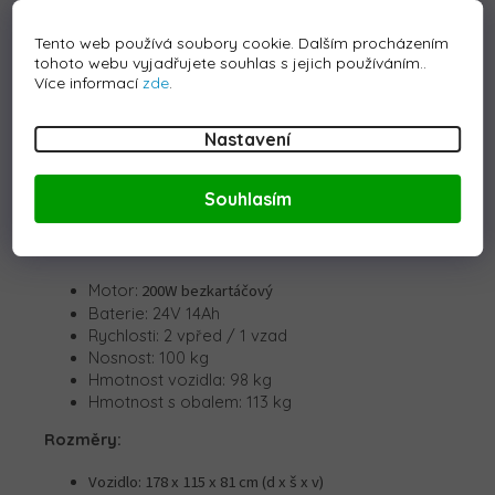
zábavu na cestách se postarají melodie, zvuky a
klakson na volantu, stejně jako realistický zvuk
Tento web používá soubory cookie. Dalším procházením
motoru při startu. Světelné efekty
zahrnují LED
tohoto webu vyjadřujete souhlas s jejich používáním..
světla
vpředu, vzadu, světla pro zpátečku a brzdová
Více informací
zde
.
světla, ovládaná pomocí samostatného vypínače.
Samozřejmostí je funkce „soft start“ pro
plynulý
Nastavení
rozjezd
i ukazatel stavu baterie. Bezpečnost jízdy
podporuje ruční brzda a pevná konstrukce s
Souhlasím
nosností až 100 kg.
Technické parametry:
Motor:
200W bezkartáčový
Baterie: 24V 14Ah
Rychlosti: 2 vpřed / 1 vzad
Nosnost: 100 kg
Hmotnost vozidla: 98 kg
Hmotnost s obalem: 113 kg
Rozměry:
Vozidlo: 178 x 115 x 81 cm (d x š x v)