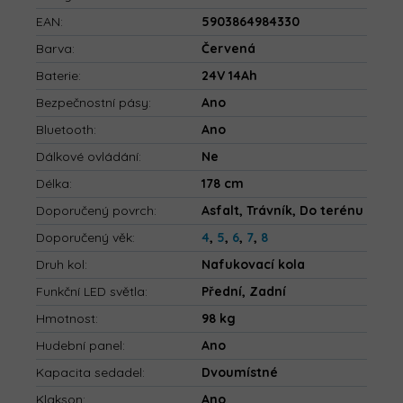
EAN
:
5903864984330
Barva
:
Červená
Baterie
:
24V 14Ah
Bezpečnostní pásy
:
Ano
Bluetooth
:
Ano
Dálkové ovládání
:
Ne
Délka
:
178 cm
Doporučený povrch
:
Asfalt, Trávník, Do terénu
Doporučený věk
:
4
,
5
,
6
,
7
,
8
Druh kol
:
Nafukovací kola
Funkční LED světla
:
Přední, Zadní
Hmotnost
:
98 kg
Hudební panel
:
Ano
Kapacita sedadel
:
Dvoumístné
Klakson
:
Ano