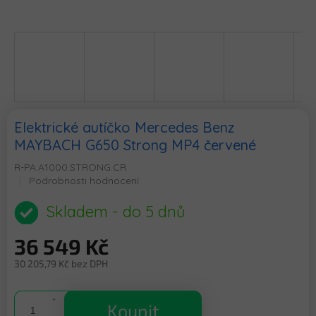
Elektrické autíčko Mercedes Benz
MAYBACH G650 Strong MP4 červené
R-PA.A1000.STRONG.CR
Průměrné
Podrobnosti hodnocení
hodnocení
produktu
Skladem - do 5 dnů
je
0,0
36 549 Kč
z
5
30 205,79 Kč bez DPH
hvězdiček.
Měrná
cena:
Koupit