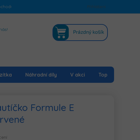
bchodu
Podmínky ochrany osobních údajů
Přihlášení
Mapa serveru
NÁKUPNÍ
nás!
Prázdný košík
KOŠÍK
zítka
Náhradní díly
V akci
Top
autíčko Formule E
ervené
cení