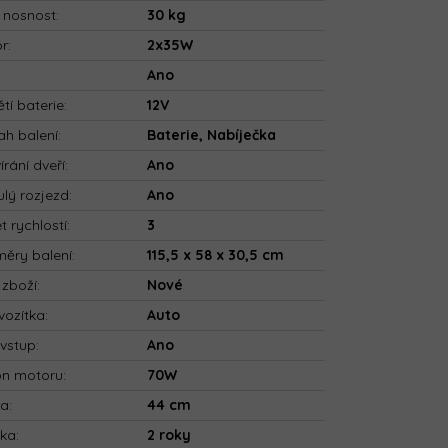
 nosnost
:
30 kg
or
:
2x35W
:
Ano
tí baterie
:
12V
h balení
:
Baterie, Nabíječka
írání dveří
:
Ano
ulý rozjezd
:
Ano
t rychlostí
:
3
ěry balení
:
115,5 x 58 x 30,5 cm
 zboží
:
Nové
vozítka
:
Auto
vstup
:
Ano
on motoru
:
70W
ka
:
44 cm
uka
:
2 roky