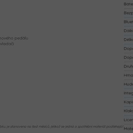
Bate
Bezp
Blue
Dálk
ynového pedálu
Délk
vladači
Dopo
Dopo
Druh
Hmo
Hude
Inte
Kapa
Klak
Lice
ku, je stanovena na šest měsíců, jelikož se jedná o spotřební materiál podléhající
Mate