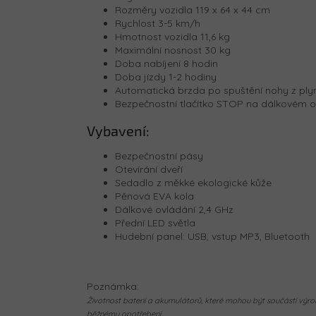
Rozměry vozidla 119 x 64 x 44 cm
Rychlost 3-5 km/h
Hmotnost vozidla 11,6 kg
Maximální nosnost 30 kg
Doba nabíjení 8 hodin
Doba jízdy 1-2 hodiny
Automatická brzda po spuštění nohy z pl
Bezpečnostní tlačítko STOP na dálkovém o
Vybavení:
Bezpečnostní pásy
Otevírání dveří
Sedadlo z měkké ekologické kůže
Pěnová EVA kola
Dálkové ovládání 2,4 GHz
Přední LED světla
Hudební panel: USB, vstup MP3, Bluetooth
Poznámka:
Životnost baterií a akumulátorů, které mohou být součástí výrob
běžnému opotřebení.