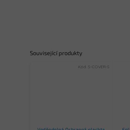
Související produkty
Kód:
S-COVER-S
Voděodolná Ochranná plachta
Fol