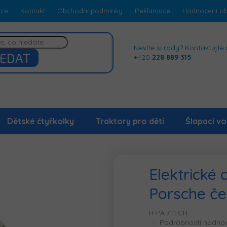
dce
Kontakt
Obchodní podmínky
Reklamace
Hodnocení o
Nevíte si rady? Kontaktujte 
EDAT
+420
228 889 315
Dětské čtyřkolky
Traktory pro děti
Šlapací vo
Elektrické 
Porsche č
R-PA.711.CR
Průměrné
Podrobnosti hodno