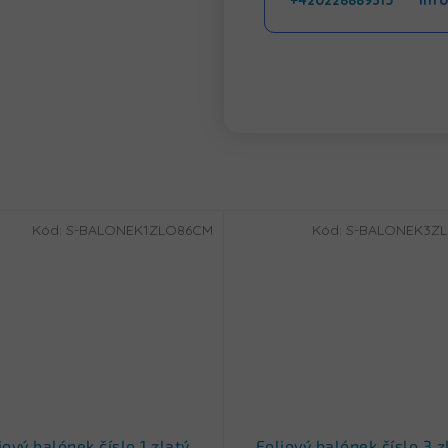
+420228889315
inf
Kód:
S-BALONEK1ZLO86CM
Kód:
S-BALONEK3Z
iový balónek číslo 1 zlatý
Foliový balónek číslo 3 z