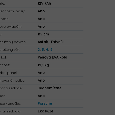
rie
:
12V 7Ah
ečnostní pásy
:
Ano
tooth
:
Ano
ové ovládání
:
Ano
a
:
119 cm
ručený povrch
:
Asfalt, Trávník
ručený věk
:
2
,
3
,
4
,
5
 kol
:
Pěnová EVA kola
tnost
:
15,1 kg
bní panel
:
Ano
grovaná hudba
:
Ano
cita sedadel
:
Jednomístné
son
:
Ano
nce - značka
:
Porsche
riál sedadla
:
Eko kůže