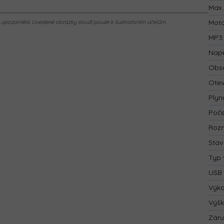
Max.
Mot
pozornění. Uvedené obrázky slouží pouze k ilustrativním účelům.
MP3
Napě
Obsa
Otev
Plyn
Poče
Rozm
Stav
Typ 
USB 
Výk
Výš
Zár