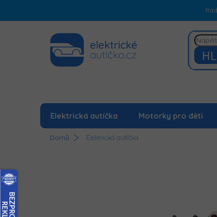
Přejít
Rá
na
obsah
HL
Elektrická autíčka
Motorky pro děti
Domů
Elektrická autíčka