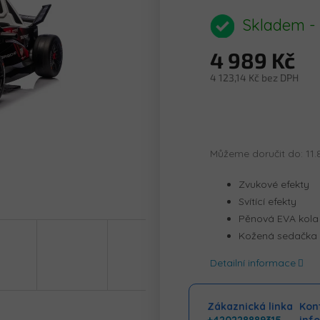
hodnocení
produktu
Skladem -
je
0,0
4 989 Kč
z
5
4 123,14 Kč bez DPH
hvězdiček.
Měrná
cena:
Můžeme doručit do:
11.
Zvukové efekty
Svítící efekty
Pěnová EVA kola
Kožená sedačka
Detailní informace
Zákaznická linka
Kont