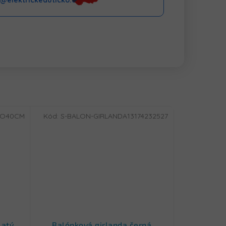
o@elektrickeauticko.cz
LO40CM
Kód:
S-BALON-GIRLANDA13174232527
latý
Balónková girlanda černá