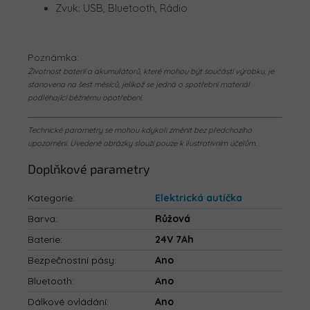
Zvuk: USB, Bluetooth, Rádio
Poznámka:
Životnost baterií a akumulátorů, které mohou být součástí výrobku, je
stanovena na šest měsíců, jelikož se jedná o spotřební materiál
podléhající běžnému opotřebení.
Technické parametry se mohou kdykoli změnit bez předchozího
upozornění. Uvedené obrázky slouží pouze k ilustrativním účelům.
Doplňkové parametry
Kategorie
:
Elektrická autíčka
Barva
:
Růžová
Baterie
:
24V 7Ah
Bezpečnostní pásy
:
Ano
Bluetooth
:
Ano
Dálkové ovládání
:
Ano