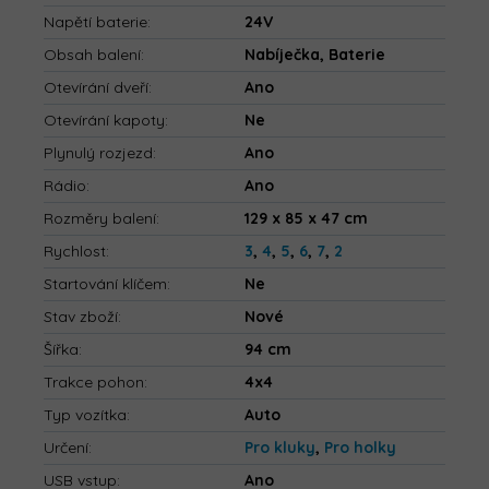
Napětí baterie
:
24V
Obsah balení
:
Nabíječka, Baterie
Otevírání dveří
:
Ano
Otevírání kapoty
:
Ne
Plynulý rozjezd
:
Ano
Rádio
:
Ano
Rozměry balení
:
129 x 85 x 47 cm
Rychlost
:
3
,
4
,
5
,
6
,
7
,
2
Startování klíčem
:
Ne
Stav zboží
:
Nové
Šířka
:
94 cm
Trakce pohon
:
4x4
Typ vozítka
:
Auto
Určení
:
Pro kluky
,
Pro holky
USB vstup
:
Ano