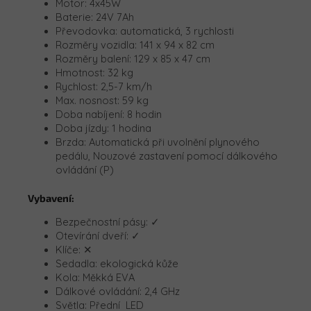
Motor: 4x45W
Baterie: 24V 7Ah
Převodovka: automatická, 3 rychlosti
Rozměry vozidla:
141 x 94 x 82 cm
Rozměry balení:
129 x 85 x 47 cm
Hmotnost: 32 kg
Rychlost: 2,5-7 km/h
Max.
n
osnost: 59 kg
Doba nabíjení: 8 hodin
Doba jízdy: 1 hodina
Brzda: Automatická při uvolnění plynového
pedálu, Nouzové zastavení pomocí dálkového
ovládání (P)
Vybavení:
Bezpečnostní pásy: ✓
Otevírání dveří: ✓
Klíče: ✕
Sedadla: ekologická kůže
Kola: Měkká EVA
Dálkové ovládání: 2,4 GHz
Světla: Přední LED