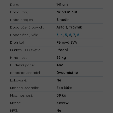
Délka
:
141 cm
Doba jízdy
:
až 60 minut
Doba nabíjení
:
8 hodin
Doporučený povrch
:
Asfalt, Trávník
Doporučený věk
:
3
,
4
,
5
,
6
,
7
,
8
Druh kol
:
Pěnová EVA
Funkční LED světla
:
Přední
Hmotnost
:
32 kg
Hudební panel
:
Ano
Kapacita sedadel
:
Dvoumístné
Lakované
:
Ne
Materiál sedadla
:
Eko kůže
Max. nosnost
:
59 kg
Motor
:
4x45W
MP3
:
Ne