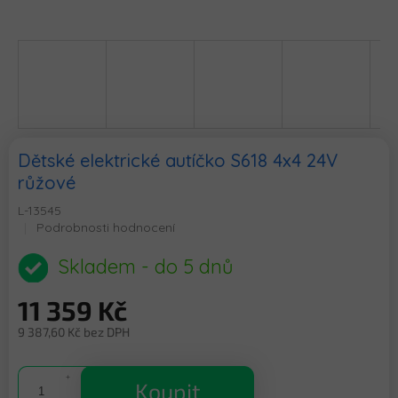
Dětské elektrické autíčko S618 4x4 24V
růžové
L-13545
Průměrné
Podrobnosti hodnocení
hodnocení
produktu
Skladem - do 5 dnů
je
0,0
11 359 Kč
z
5
9 387,60 Kč bez DPH
hvězdiček.
Měrná
cena:
Koupit