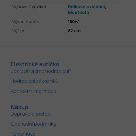
Vybavení vozítka
:
Dálkové ovládání
,
Bluetooth
Výkon motoru
:
180W
Výška
:
82 cm
Z
á
p
Elektrické autíčko
a
Jak ověřujeme hodnocení?
t
Hodnocení zákazníků
í
Kontaktní informace
Nákup
Doprava a platba
Obchodní podmínky
Reklamace