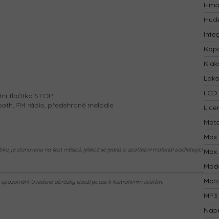
Hmo
Hude
Inte
Kapa
Klak
Lak
LCD 
tní tlačítko STOP
ooth, FM rádio, předehrané melodie
Lice
Mate
Max.
ku, je stanovena na šest měsíců, jelikož se jedná o spotřební materiál podléhající
Max.
Mod
Mot
pozornění. Uvedené obrázky slouží pouze k ilustrativním účelům.
MP3
Napě