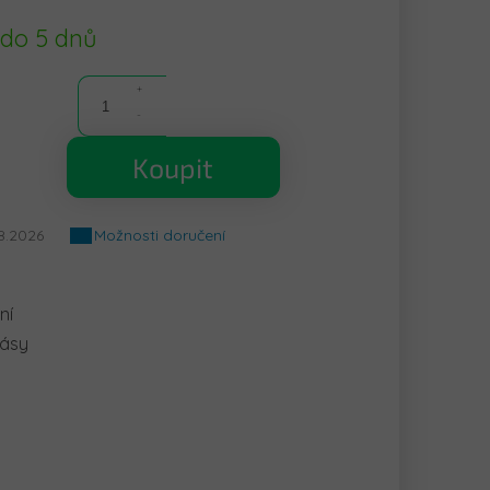
 do 5 dnů
Koupit
8.2026
Možnosti doručení
ní
pásy