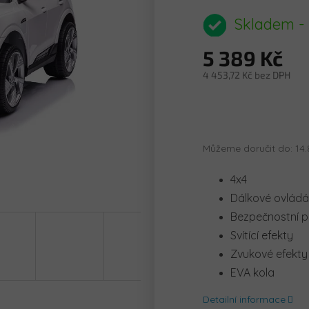
hodnocení
produktu
Skladem -
je
0,0
5 389 Kč
z
5
4 453,72 Kč bez DPH
hvězdiček.
Měrná
cena:
Můžeme doručit do:
14.
4x4
Dálkové ovládá
Bezpečnostní 
Svítící efekty
Zvukové efekty
EVA kola
Detailní informace