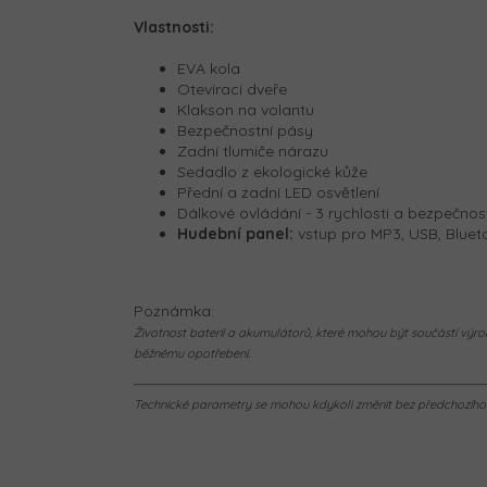
Vlastnosti:
EVA kola
Otevírací dveře
Klakson na volantu
Bezpečnostní pásy
Zadní tlumiče nárazu
Sedadlo z ekologické kůže
Přední a zadní LED osvětlení
Dálkové ovládání - 3 rychlosti a bezpečnos
Hudební panel:
vstup pro MP3, USB, Bluet
Poznámka:
Životnost baterií a akumulátorů, které mohou být součástí výrob
běžnému opotřebení.
Technické parametry se mohou kdykoli změnit bez předchozího u