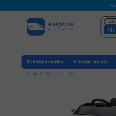
Přejít
Rá
na
obsah
HL
Elektrická autíčka
Motorky pro děti
Domů
Elektrická autíčka