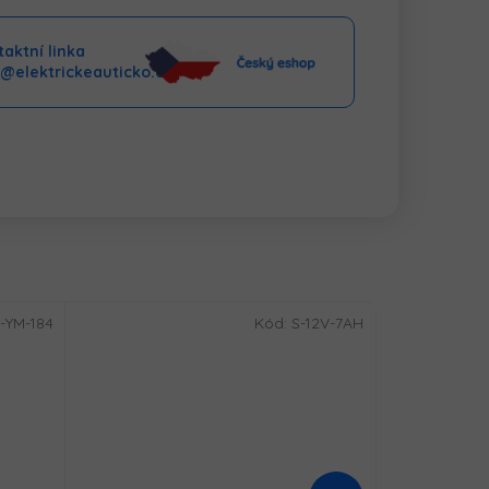
aktní linka
o@elektrickeauticko.cz
-YM-184
Kód:
S-12V-7AH