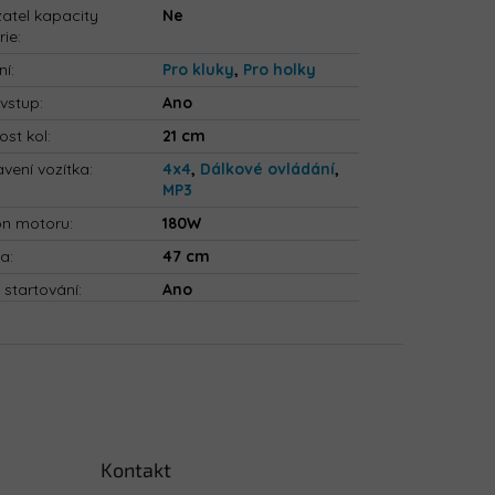
atel kapacity
Ne
rie
:
ní
:
Pro kluky
,
Pro holky
vstup
:
Ano
ost kol
:
21 cm
vení vozítka
:
4x4
,
Dálkové ovládání
,
MP3
on motoru
:
180W
ka
:
47 cm
 startování
:
Ano
Kontakt