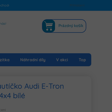
bchodu
Podmínky ochrany osobních údajů
Přihlášení
Mapa serveru
NÁKUPNÍ
nás!
Prázdný košík
KOŠÍK
zítka
Náhradní díly
V akci
Top
autíčko Audi E-Tron
4x4 bílé
cení