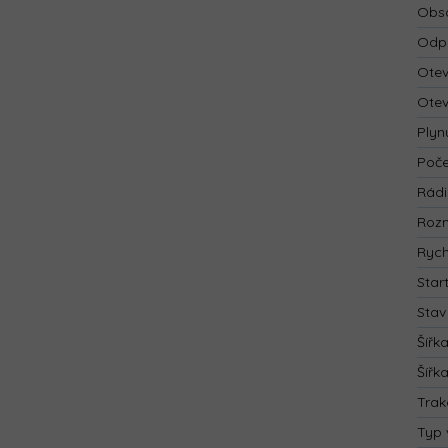
Obsa
Odp
Otev
Otev
Plyn
Poče
Rád
Rozm
Rych
Star
Stav
Šířk
Šířk
Trak
Typ 