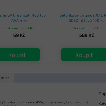
erie GP Greencell R03 typ
Balónková girlanda XXL 
AAA 4 ks
GOLD růžová 100 ks
Skladem - do 24h
Skladem - do 24h
69 Kč
589 Kč
Koupit
Koupit
iskuze
Dop
tyři motory s výkonem
45W,
to znamená, že autíčko má
Kate