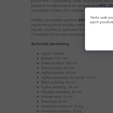
pohon 4x4. O pohodlnou jízdu se postarají pěn
zpříjemní hudební panel se vstupem pro
MP3, US
má přední a zadní LED osvětlení a otevírací dveř
Tento web po
Autíčko jde ovládat pomocí
dálkového ovladač
jejich použív
regulovat rychlost vozidla, měnit směr jízdy neb
vozidlo. Vozítko je vybaveno funkcí automatické 
O bezpečnost se navíc postarají
bezpečnostní 
Technické parametry:
Výkon: 4x45W
Baterie: 12V 7Ah
Délka autíčka: 108 cm
Šířka autíčka: 60 cm
Výška autíčka: 47 cm
Výška podvozku od země: 10 cm
Šířka sedačky: 33 cm
Výška sedačky: 24 cm
Hloubka sedačky: 18 cm
Průměr kola: 21 cm
Šírka kola: 8 cm
Maximální nosnost: 25 kg
Hmotnost autíčka: 13 kg