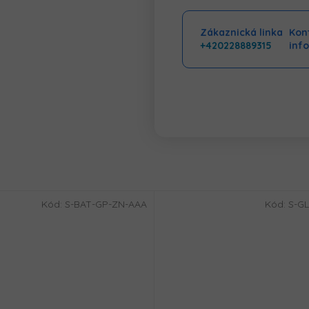
Zákaznická linka
Kont
+420228889315
inf
Kód:
S-BAT-GP-ZN-AAA
Kód:
S-GL