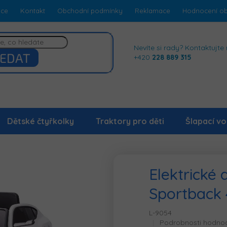
dce
Kontakt
Obchodní podmínky
Reklamace
Hodnocení o
Nevíte si rady? Kontaktujte 
EDAT
+420
228 889 315
Dětské čtyřkolky
Traktory pro děti
Šlapací vo
Elektrické 
Sportback 
L-9054
Průměrné
Podrobnosti hodno