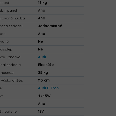
tnost
:
13 kg
bní panel
:
Ano
grovaná hudba
:
Ano
cita sedadel
:
Jednomístné
son
:
Ano
ované
:
Ne
displej
:
Ne
nce - značka
:
Audi
riál sedadla
:
Eko kůže
 nosnost
:
25 kg
 Výška dítěte
:
115 cm
el
:
Audi E-Tron
or
:
4x45W
:
Ano
tí baterie
:
12V