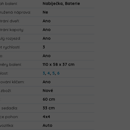
h balení
:
Nabíječka, Baterie
ružená náprava
:
Ne
írání dveří
:
Ano
írání kapoty
:
Ano
ulý rozjezd
:
Ano
t rychlostí
:
3
io
:
Ano
ěry balení
:
110 x 58 x 37 cm
lost
:
3
,
4
,
5
,
6
tování klíčem
:
Ano
 zboží
:
Nové
a
:
60 cm
a sedadla
:
33 cm
ce pohon
:
4x4
vozítka
:
Auto