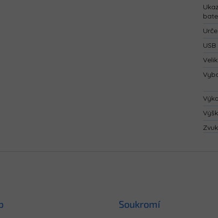
Ukaz
bate
Urče
USB 
Velik
Vyba
Výk
Výš
Zvuk
p
Soukromí