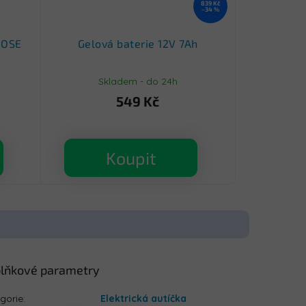
839 Kč
–34 %
ROSE
Gelová baterie 12V 7Ah
Skladem - do 24h
549 Kč
Koupit
lňkové parametry
gorie
:
Elektrická autíčka