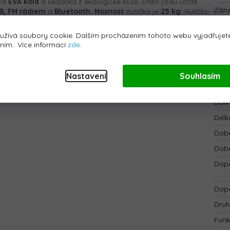
ová
EVA kola
a sedačka z ekologické kůže. Dítěti jízdu určitě
Zár
B, FM rádiem
a
Bluetooth
. Nosnost
autíčka je
25 kg
. Autíčko
e.
EAN
:
užívá soubory cookie. Dalším procházením tohoto webu vyjadřujete
e,
který pracuje na frekvenci
2,4 GHz.
Na ovladači jde
Bar
áním.. Více informací
zde
.
o použít
bezpečnostní tlačítko Stop
, které ihned zastaví
Bate
brzdy, která se aktivuje po spuštění nohy z plynového pedálu.
pásy.
Bezp
Nastavení
Souhlasím
Blue
Dálk
Délk
Doba
Doba
Dopo
Dopo
Druh
Funk