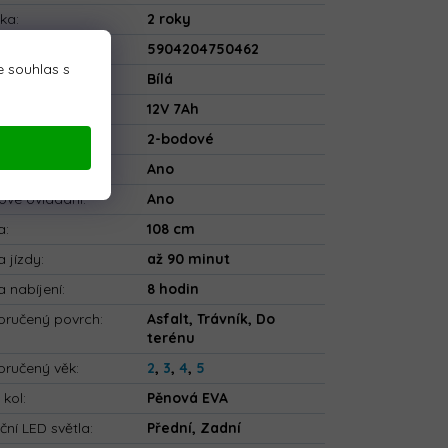
uka
:
2 roky
5904204750462
 souhlas s
va
:
Bílá
rie
:
12V 7Ah
ečnostní pásy
:
2-bodové
tooth
:
Ano
ové ovládání
:
Ano
a
:
108 cm
 jízdy
:
až 90 minut
 nabíjení
:
8 hodin
ručený povrch
:
Asfalt, Trávník, Do
terénu
ručený věk
:
2
,
3
,
4
,
5
 kol
:
Pěnová EVA
ční LED světla
:
Přední, Zadní