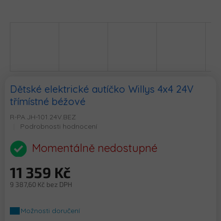
Dětské elektrické autíčko Willys 4x4 24V
třímístné béžové
R-PA.JH-101.24V.BEZ
Průměrné
Podrobnosti hodnocení
hodnocení
produktu
Momentálně nedostupné
je
0,0
11 359 Kč
z
5
9 387,60 Kč bez DPH
hvězdiček.
Měrná
cena:
Možnosti doručení