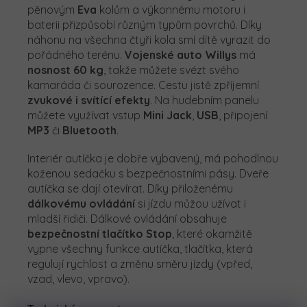
pěnovým
Eva
kolům a výkonnému motoru i
baterii přizpůsobí různým typům povrchů. Díky
náhonu na všechna čtyři kola smí dítě vyrazit do
pořádného terénu.
Vojenské auto Willys
má
nosnost 60 kg
, takže můžete svézt svého
kamaráda či sourozence. Cestu jistě zpříjemní
zvukové i svítící efekty
. Na hudebním panelu
můžete využívat vstup
Mini Jack
,
USB
, připojení
MP3
či
Bluetooth
.
Interiér autíčka je dobře vybavený, má pohodlnou
koženou sedačku s bezpečnostními pásy. Dveře
autíčka se dají otevírat. Díky přiloženému
dálkovému ovládání
si jízdu můžou užívat i
mladší řidiči. Dálkové ovládání obsahuje
bezpečnostní tlačítko Stop
, které okamžitě
vypne všechny funkce autíčka, tlačítka, která
regulují rychlost a změnu směru jízdy (vpřed,
vzad, vlevo, vpravo).