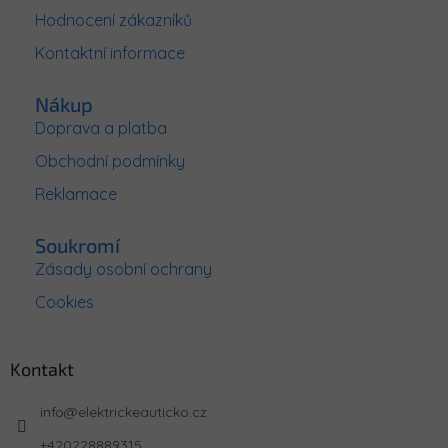
t
Hodnocení zákazníků
í
Kontaktní informace
Nákup
Doprava a platba
Obchodní podmínky
Reklamace
Soukromí
Zásady osobní ochrany
Cookies
Kontakt
info
@
elektrickeauticko.cz
+420228889315