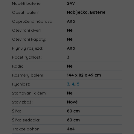
Napětí baterie
:
24V
Obsah balení
:
Nabíječka, Baterie
Odpružená náprava
:
Ano
Otevírání dveří
:
Ne
Otevírání kapoty
:
Ne
Plynulý rozjezd
:
Ano
Počet rychlostí
:
3
Rádio
:
Ne
Rozměry balení
:
144 x 82 x 49 cm
Rychlost
:
3
,
4
,
5
Startování klíčem
:
Ne
Stav zboží
:
Nové
Šířka
:
80 cm
Šířka sedadla
:
60 cm
Trakce pohon
:
4x4