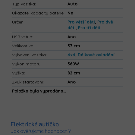
Typ vozítka
:
Auto
Ukazatel kapacity baterie
:
Ne
Určení
:
Pro větší děti
,
Pro dvě
děti
,
Pro tři děti
USB vstup
:
Ano
Velikost kol
:
37 cm
Vybavení vozítka
:
4x4
,
Dálkové ovládání
Výkon motoru
:
360W
Výška
:
82 cm
Zvuk startování
:
Ano
Položka byla vyprodána…
Z
á
p
Elektrické autíčko
a
Jak ověřujeme hodnocení?