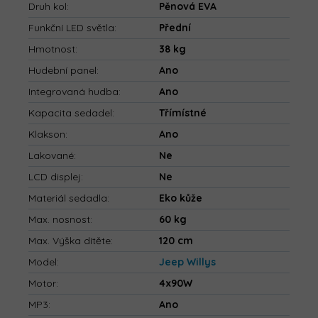
Druh kol
:
Pěnová EVA
Funkční LED světla
:
Přední
Hmotnost
:
38 kg
Hudební panel
:
Ano
Integrovaná hudba
:
Ano
Kapacita sedadel
:
Třímístné
Klakson
:
Ano
Lakované
:
Ne
LCD displej
:
Ne
Materiál sedadla
:
Eko kůže
Max. nosnost
:
60 kg
Max. Výška dítěte
:
120 cm
Model
:
Jeep Willys
Motor
:
4x90W
MP3
:
Ano