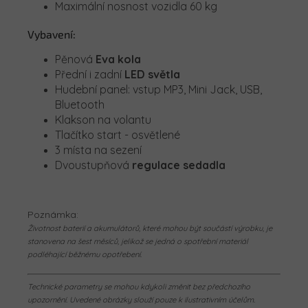
Maximální nosnost vozidla 60 kg
Vybavení:
Pěnová
Eva kola
Přední i zadní
LED světla
Hudební panel: vstup MP3, Mini Jack, USB,
Bluetooth
Klakson na volantu
Tlačítko start - osvětlené
3 místa na sezení
Dvoustupňová
regulace sedadla
Poznámka:
Životnost baterií a akumulátorů, které mohou být součástí výrobku, je
stanovena na šest měsíců, jelikož se jedná o spotřební materiál
podléhající běžnému opotřebení.
Technické parametry se mohou kdykoli změnit bez předchozího
upozornění. Uvedené obrázky slouží pouze k ilustrativním účelům.