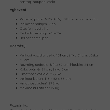
přístroj, houpací efekt
Vybavení
Zvukový panel: MP3, AUX, USB, zvuky na volantu
Indikátor nabíjení: Ano
Otevření dveří: Ne
Sedadlo: ekologická kůže
Bezpečnostní pás
Rozměry:
Velikost vozidla: délka
151 cm, š
ířka 61 cm, v
ýška
68 cm
Rozměry sedadla: šířka 37 cm, hloubka 24 cm
Kola: průměr 21 cm, šířka 6 cm
Hmotnost vozidla: 23,7
kg
Velikost balení: 113 x 62 x 55 cm
Hmotnost balení: 27,2
kg
Maximální zatížení: 19
kg
Poznámka: