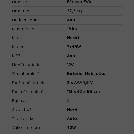
Druh kol
:
Pěnová EVA
Hmotnost
:
27,2 kg
Hudební panel
:
Ano
Max. nosnost
:
19 kg
Motiv
:
Hasiči
Motor
:
2x45W
MP3
:
Ano
Napětí baterie
:
12V
Obsah balení
:
Baterie, Nabíječka
Potřebné baterie
:
2 x AAA 1,5 V
Rozměry balení
:
113 x 62 x 55 cm
Rychlost
:
5
Stav zboží
:
Nové
Typ vozítka
:
Auto
Výkon motoru
:
90W