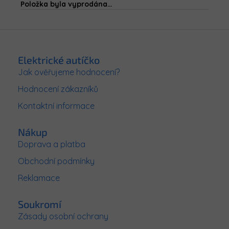
Položka byla vyprodána…
Z
á
p
Elektrické autíčko
a
Jak ověřujeme hodnocení?
t
Hodnocení zákazníků
í
Kontaktní informace
Nákup
Doprava a platba
Obchodní podmínky
Reklamace
Soukromí
Zásady osobní ochrany