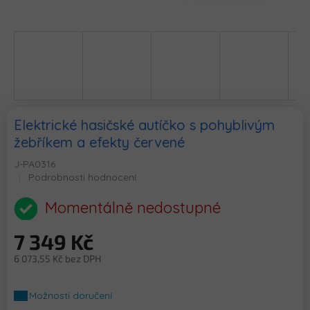
Elektrické hasičské autíčko s pohyblivým
žebříkem a efekty červené
J-PA0316
Průměrné
Podrobnosti hodnocení
hodnocení
produktu
Momentálně nedostupné
je
0,0
7 349 Kč
z
5
6 073,55 Kč bez DPH
hvězdiček.
Měrná
cena:
Možnosti doručení