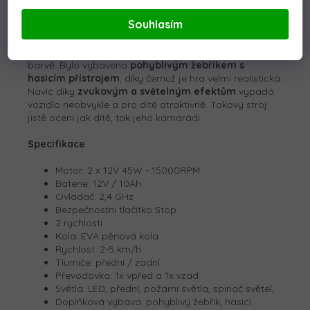
tom, že se v budoucnu stanou odvážnými hasiči.
Souhlasím
Hasičské auto má vše potřebné, aby malému hasiči
poskytlo hodiny úžasné zábavy. Vozidlo je vyrobeno z
vysoce kvalitního plastu, v charakteristické červené
barvě. Bylo vybaveno
pohyblivým žebříkem s
hasicím přístrojem
, díky čemuž je hra velmi realistická.
Navíc díky
zvukovým a světelným efektům
vypadá
vozidlo neobvykle a pro dítě atraktivně. Takový stroj
jistě ocení jak dítě, tak jeho kamarádi.
Specifikace
Motor: 2 x 12V 45W - 15000RPM
Baterie: 12V / 10Ah
Ovladač: 2,4 GHz
Bezpečnostní tlačítko Stop
2 rychlosti
Kola: EVA pěnová kola
Rychlost: 2-5 km/h
Tlumiče: přední / zadní
Převodovka: 1x vpřed a 1x vzad
Světla: LED, přední, požární světla, spínač světel,
Doplňková výbava: pohyblivý žebřík, hasicí