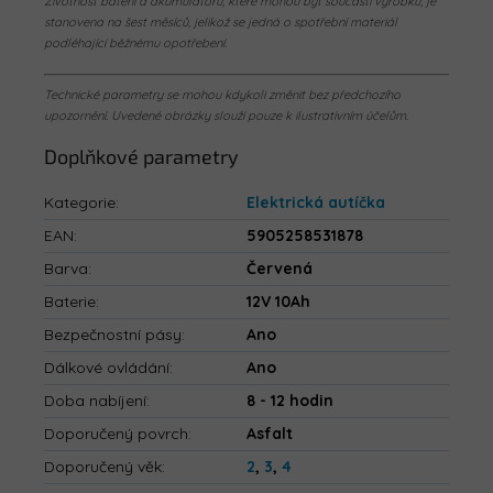
Životnost baterií a akumulátorů, které mohou být součástí výrobku, je
stanovena na šest měsíců, jelikož se jedná o spotřební materiál
podléhající běžnému opotřebení.
Technické parametry se mohou kdykoli změnit bez předchozího
upozornění. Uvedené obrázky slouží pouze k ilustrativním účelům.
Doplňkové parametry
Kategorie
:
Elektrická autíčka
EAN
:
5905258531878
Barva
:
Červená
Baterie
:
12V 10Ah
Bezpečnostní pásy
:
Ano
Dálkové ovládání
:
Ano
Doba nabíjení
:
8 - 12 hodin
Doporučený povrch
:
Asfalt
Doporučený věk
:
2
,
3
,
4