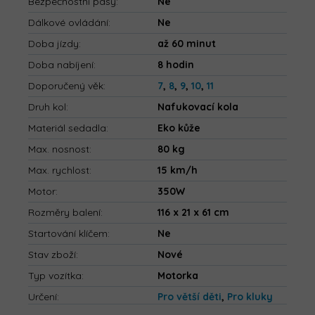
Bezpečnostní pásy
:
Ne
Dálkové ovládání
:
Ne
Doba jízdy
:
až 60 minut
Doba nabíjení
:
8 hodin
Doporučený věk
:
7
,
8
,
9
,
10
,
11
Druh kol
:
Nafukovací kola
Materiál sedadla
:
Eko kůže
Max. nosnost
:
80 kg
Max. rychlost
:
15 km/h
Motor
:
350W
Rozměry balení
:
116 x 21 x 61 cm
Startování klíčem
:
Ne
Stav zboží
:
Nové
Typ vozítka
:
Motorka
Určení
:
Pro větší děti
,
Pro kluky