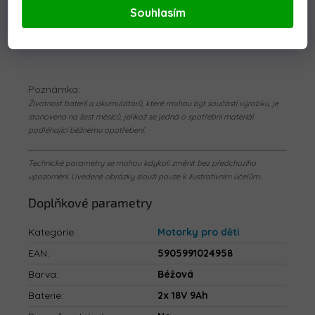
Hydraulické odpružení
Souhlasím
Brzda automaticky po uvolnění plynového
pedálu
Poznámka:
Životnost baterií a akumulátorů, které mohou být součástí výrobku, je
stanovena na šest měsíců, jelikož se jedná o spotřební materiál
podléhající běžnému opotřebení.
Technické parametry se mohou kdykoli změnit bez předchozího
upozornění. Uvedené obrázky slouží pouze k ilustrativním účelům.
Doplňkové parametry
Kategorie
:
Motorky pro děti
EAN
:
5905991024958
Barva
:
Béžová
Baterie
:
2x 18V 9Ah