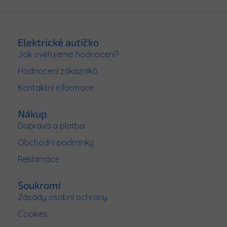
Z
á
p
Elektrické autíčko
a
Jak ověřujeme hodnocení?
t
Hodnocení zákazníků
í
Kontaktní informace
Nákup
Doprava a platba
Obchodní podmínky
Reklamace
Soukromí
Zásady osobní ochrany
Cookies