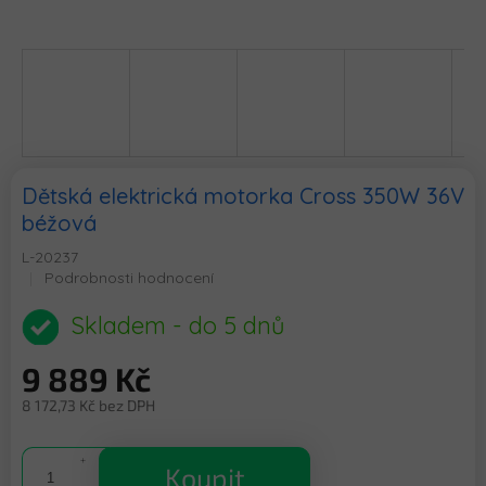
Dětská elektrická motorka Cross 350W 36V
béžová
L-20237
Průměrné
Podrobnosti hodnocení
hodnocení
produktu
Skladem - do 5 dnů
je
0,0
9 889 Kč
z
5
8 172,73 Kč bez DPH
hvězdiček.
Měrná
cena:
Koupit