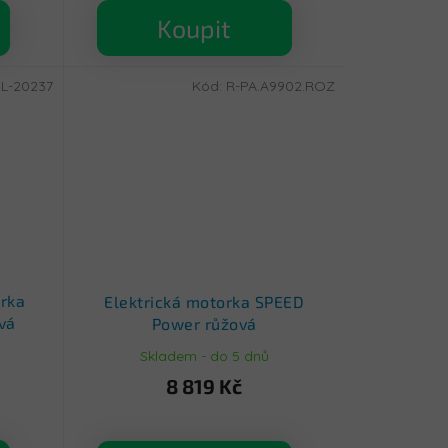
Koupit
:
L-20237
Kód:
R-PA.A9902.ROZ
orka
Elektrická motorka SPEED
vá
Power růžová
Skladem - do 5 dnů
8 819 Kč