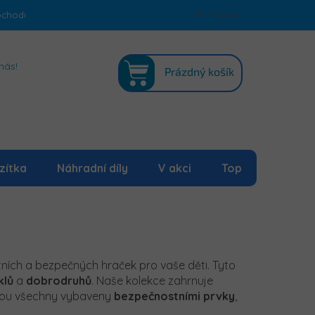
bchodu
Podmínky ochrany osobních údajů
Přihlášení
Mapa serveru
NÁKUPNÍ
nás!
Prázdný košík
KOŠÍK
zítka
Náhradní díly
V akci
Top
itních a bezpečných hraček pro vaše děti. Tyto
klů
a
dobrodruhů
. Naše kolekce zahrnuje
jsou všechny vybaveny
bezpečnostními
prvky
,