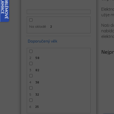
n
Elektr
í
užije 
p
a
Naši d
Na skladě
2
n
nabídc
e
elektr
l
Doporučený věk
Nejpr
2
58
3
82
4
38
5
32
6
25