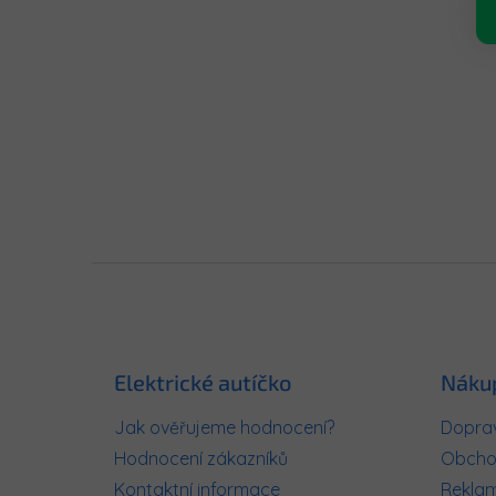
Z
á
p
a
t
Elektrické autíčko
Náku
í
Jak ověřujeme hodnocení?
Doprav
Hodnocení zákazníků
Obcho
Kontaktní informace
Rekla