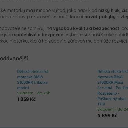
ické motorky mají mnoho výhod, jako například
nízký hluk
,
či
mnoho zábavy a zároveň se naučí
koordinovat
pohyby
a
zle
odavatelé se zaměřují na
vysokou kvalitu a bezpečnost
, co
e jsou
spolehlivé a bezpečné
. Vyberte si z naší široké nabí
ickou motorku, která ho zabaví a zároveň mu pomůže rozvíjet
odávanější
Dětská elektrická
Dětská elektrick
motorka BMW
motorka BMW
S1000RR tříkolka
S1000RR Maxi
modrá
červená - Použit
Skladem - do 24h
Rozbaleno -
1 859 Kč
Poškozený obal -
1719
Skladem - do 2
4 899 Kč