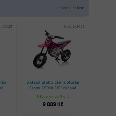
18
položek celkem
:
L-20231
Kód:
L-20234
orka
Dětská elektrická motorka
ná
Cross 350W 36V růžová
Skladem - do 5 dnů
9 889 Kč