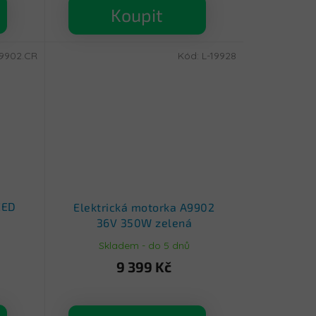
Koupit
A9902.CR
Kód:
L-19928
EED
Elektrická motorka A9902
36V 350W zelená
Skladem - do 5 dnů
9 399 Kč