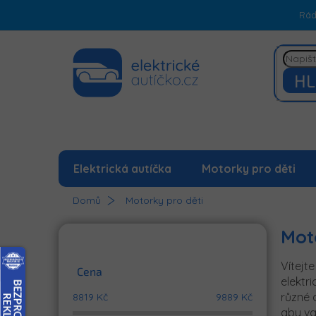
Přejít
Rá
na
obsah
HL
Elektrická autíčka
Motorky pro děti
Domů
Motorky pro děti
P
Mot
o
s
Vítejte
t
Cena
elektr
r
různé 
8819
Kč
9889
Kč
a
aby va
n