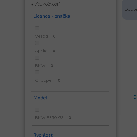
Ř
MOŽNOSTÍ
a
Dopo
z
Licence - značka
e
V
n
ý
í
Vespa
0
p
p
i
r
Aprilia
0
s
o
p
d
BMW
0
r
u
o
k
Chopper
0
d
t
u
ů
k
D
Model
t
ů
BMW F850 GS
0
Rychlost