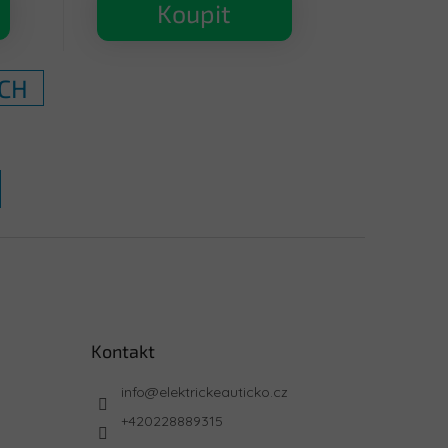
Koupit
ÍCH
Kontakt
info
@
elektrickeauticko.cz
+420228889315