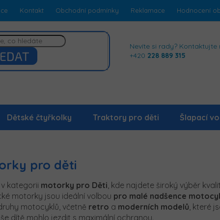
dce
Kontakt
Obchodní podmínky
Reklamace
Hodnocení o
Nevíte si rady? Kontaktujte 
EDAT
+420
228 889 315
Dětské čtyřkolky
Traktory pro děti
Šlapací vo
orky pro děti
 v kategorii
motorky pro Děti
, kde najdete široký výběr kval
ické motorky jsou ideální volbou
pro malé nadšence
motocy
druhy motocyklů, včetně
retro
a
moderních
modelů
, které 
še dítě mohlo jezdit s maximální ochranou.