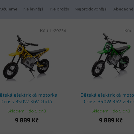
ručujeme
Nejlevnější
Nejdražší
Nejprodávanější
Abecedně
Kód:
L-20236
Kód
ětská elektrická motorka
Dětská elektrická mot
Cross 350W 36V žlutá
Cross 350W 36V zele
Skladem - do 5 dnů
Skladem - do 5 dnů
9 889 Kč
9 889 Kč