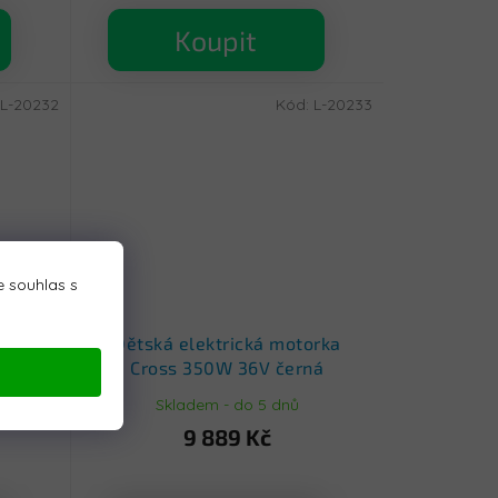
Koupit
L-20232
Kód:
L-20233
 souhlas s
orka
Dětská elektrická motorka
ená
Cross 350W 36V černá
Skladem - do 5 dnů
9 889 Kč