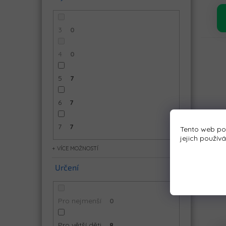
3
0
4
0
5
7
6
7
7
7
Tento web po
jejich použív
MOŽNOSTÍ
D
Určení
Pro nejmenší
0
Pro větší děti
8