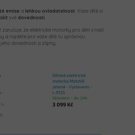
sté emise
a
lehkou ovladatelnost
. Vaše dítě si
pšit
své
dovednosti
.
ž zaručuje, že elektrické motorky pro děti v naší
dky a najděte pro vaše dítě tu správnou
 jeho dovednosti a zájmy.
á
Dětská elektrická
motorka MotoV6
zelená - Vystaveno -
o -
L-9125
Skladem - do 24h
 L-
3 099 Kč
4h