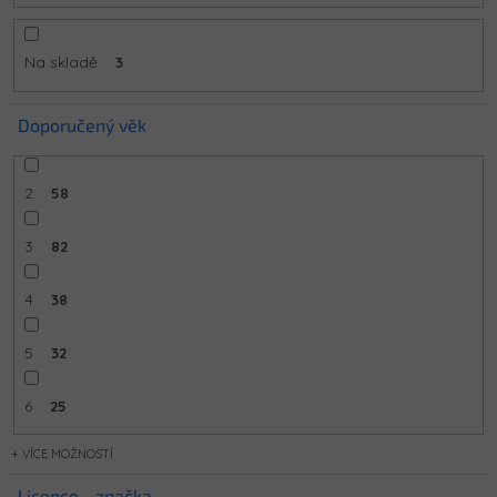
t
ů
Na skladě
3
Doporučený věk
2
58
3
82
4
38
5
32
6
25
MOŽNOSTÍ
Licence - značka