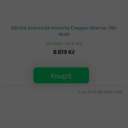
Dětská elektrická motorka Chopper Warrior 36V
šedá
Skladem - do 5 dnů
8 819 Kč
Koupit
Kód:
R-PA.XB-1058.POM