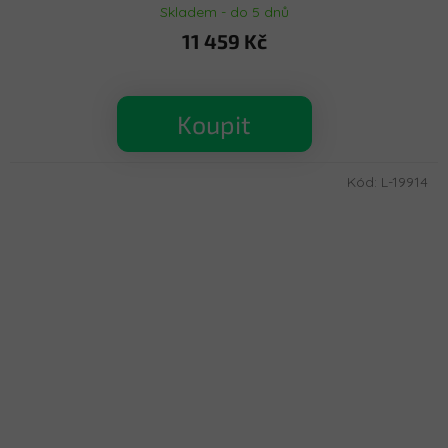
Skladem - do 5 dnů
11 459 Kč
Koupit
Kód:
L-19914