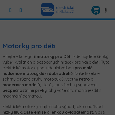
Přejít
na
NÁKUP
obsah
KOŠÍK
Motorky pro děti
Vítejte v kategorii
motorky pro Děti
, kde najdete široký
výběr kvalitních a bezpečných hraček pro vaše děti. Tyto
elektrické motorky jsou ideální volbou
pro malé
nadšence
motocyklů
a
dobrodruhů
. Naše kolekce
zahrnuje různé druhy motocyklů, včetně
retro
a
moderních
modelů
, které jsou všechny vybaveny
bezpečnostními
prvky
, aby vaše dítě mohlo jezdit s
maximální ochranou.
Elektrické motorky mají mnoho výhod, jako například
nízký hluk
,
čisté emise
a
lehkou ovladatelnost
. Vaše