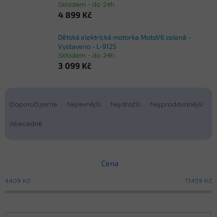
Skladem - do 24h
4 899 Kč
Dětská elektrická motorka MotoV6 zelená -
Vystaveno - L-9125
Skladem - do 24h
3 099 Kč
Ř
a
Doporučujeme
Nejlevnější
Nejdražší
Nejprodávanější
z
e
Abecedně
n
í
p
Cena
r
o
4409
Kč
11459
Kč
d
u
k