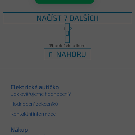
NAČÍST 7 DALŠÍCH
S
1
2
t
r
O
á
v
19
položek celkem
n
l
k
NAHORU
á
o
d
v
á
a
Z
n
c
í
á
í
p
p
Elektrické autíčko
r
a
Jak ověřujeme hodnocení?
v
t
k
Hodnocení zákazníků
í
y
v
Kontaktní informace
ý
p
Nákup
i