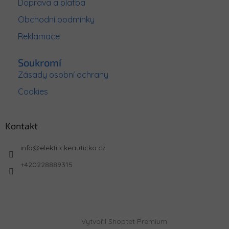
s
Doprava a platba
u
Obchodní podmínky
Reklamace
Soukromí
Zásady osobní ochrany
Cookies
Kontakt
info
@
elektrickeauticko.cz
+420228889315
Vytvořil Shoptet Premium