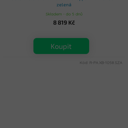
zelená
Skladem - do 5 dnů
8 819 Kč
Koupit
Kód:
R-PA.XB-1058.SZA