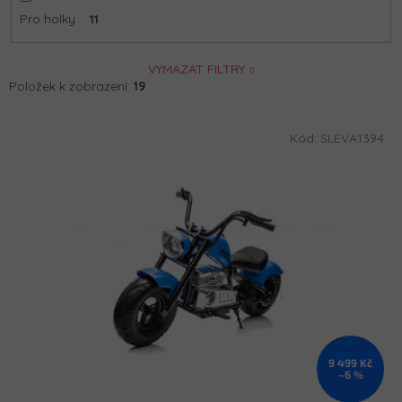
Pro holky
11
VYMAZAT FILTRY
Položek k zobrazení:
19
V
Kód:
SLEVA1394
ý
p
i
s
p
r
o
d
u
k
t
ů
9 499 Kč
–6 %