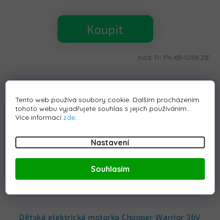
Koupit
Kód:
R- PA.XB-1058.ZIE
Tento web používá soubory cookie. Dalším procházením
tohoto webu vyjadřujete souhlas s jejich používáním..
Více informací
zde
.
Nastavení
Souhlasím
Dětská elektrická motorka Chopper Warrior 36V