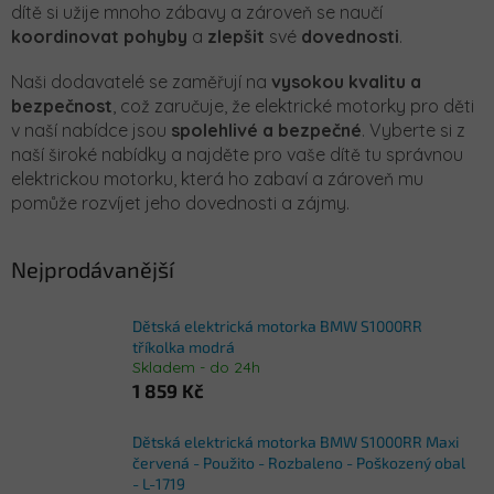
dítě si užije mnoho zábavy a zároveň se naučí
koordinovat
pohyby
a
zlepšit
své
dovednosti
.
Naši dodavatelé se zaměřují na
vysokou kvalitu a
bezpečnost
, což zaručuje, že elektrické motorky pro děti
v naší nabídce jsou
spolehlivé a bezpečné
. Vyberte si z
naší široké nabídky a najděte pro vaše dítě tu správnou
elektrickou motorku, která ho zabaví a zároveň mu
pomůže rozvíjet jeho dovednosti a zájmy.
Nejprodávanější
Dětská elektrická motorka BMW S1000RR
tříkolka modrá
Skladem - do 24h
1 859 Kč
Dětská elektrická motorka BMW S1000RR Maxi
červená - Použito - Rozbaleno - Poškozený obal
- L-1719