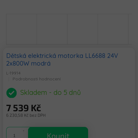
Dětská elektrická motorka LL6688 24V
2x800W modrá
L-19914
Průměrné
Podrobnosti hodnocení
hodnocení
produktu
Skladem - do 5 dnů
je
0,0
7 539 Kč
z
5
6 230,58 Kč bez DPH
hvězdiček.
Měrná
cena:
Koupit