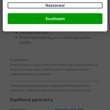
Nastavení
Vybavení:
Sedadlo potažené eko kůží
Souhlasím
Přední LED světla
Hudební panel: USB
Pěnová EVA kola
Brzda automaticky po uvolnění plynového
pedálu
Poznámka:
Životnost baterií a akumulátorů, které mohou být součástí výrobku, je
stanovena na šest měsíců, jelikož se jedná o spotřební materiál
podléhající běžnému opotřebení.
Technické parametry se mohou kdykoli změnit bez předchozího
upozornění. Uvedené obrázky slouží pouze k ilustrativním účelům.
Doplňkové parametry
Kategorie
:
Motorky pro děti