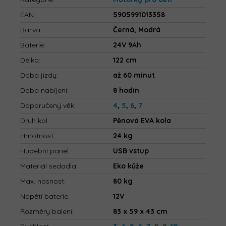
EAN
:
5905991013358
Barva
:
Černá, Modrá
Baterie
:
24V 9Ah
Délka
:
122 cm
Doba jízdy
:
až 60 minut
Doba nabíjení
:
8 hodin
Doporučený věk
:
4
,
5
,
6
,
7
Druh kol
:
Pěnová EVA kola
Hmotnost
:
24 kg
Hudební panel
:
USB vstup
Materiál sedadla
:
Eko kůže
Max. nosnost
:
80 kg
Napětí baterie
:
12V
Rozměry balení
:
83 x 59 x 43 cm