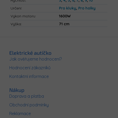
Rychlost
:
3
,
4
,
5
,
6
,
7
,
8
,
9
,
10
Určení
:
Pro kluky
,
Pro holky
Výkon motoru
:
1600W
Výška
:
71 cm
Z
á
p
Elektrické autíčko
a
Jak ověřujeme hodnocení?
t
Hodnocení zákazníků
í
Kontaktní informace
Nákup
Doprava a platba
Obchodní podmínky
Reklamace