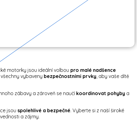
ické motorky jsou ideální volbou
pro malé nadšence
ou všechny vybaveny
bezpečnostními
prvky
, aby vaše dítě
je mnoho zábavy a zároveň se naučí
koordinovat
pohyby
a
dce jsou
spolehlivé a bezpečné
. Vyberte si z naší široké
vednosti a zájmy.