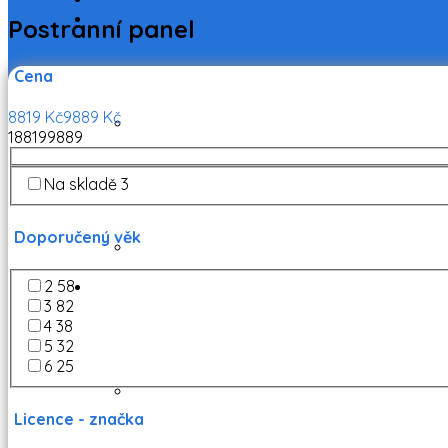
Postranní panel
Cena
8819
Kč
9889
Kč
1
8819
9889
Na skladě
3
Doporučený věk
2
58
3
82
4
38
5
32
6
25
Licence - značka