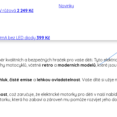
Novinky
W růžová
2 249 Kč
00mA bez LED diody
399 Kč
běr kvalitních a bezpečných hraček pro vaše děti. Tyto elektr
uhy motocyklů, včetně
retro
a
moderních
modelů
, které js
hluk
,
čisté emise
a
lehkou ovladatelnost
. Vaše dítě si uži
nost
, což zaručuje, že elektrické motorky pro děti v naší nabí
otorku, která ho zabaví a zároveň mu pomůže rozvíjet jeho do