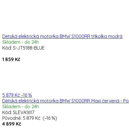
Dětská elektrická motorka BMW S1000RR tříkolka modrá
Skladem - do 24h
Kód:
S-JT5188-BLUE
1 859 Kč
5 879 Kč
–16 %
Dětská elektrická motorka BMW S1000RR Maxi červená - Použ
Skladem - do 24h
Kód:
SLEVA1617
Původně:
5 879 Kč
(–16 %)
4 899 Kč