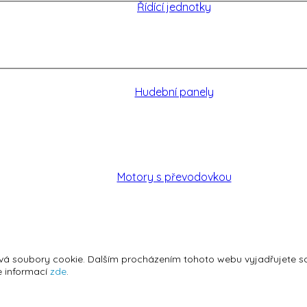
Řídící jednotky
Hudební panely
Motory s převodovkou
vá soubory cookie. Dalším procházením tohoto webu vyjadřujete sou
Tlačítka, přepínače, pojistky
e informací
zde
.