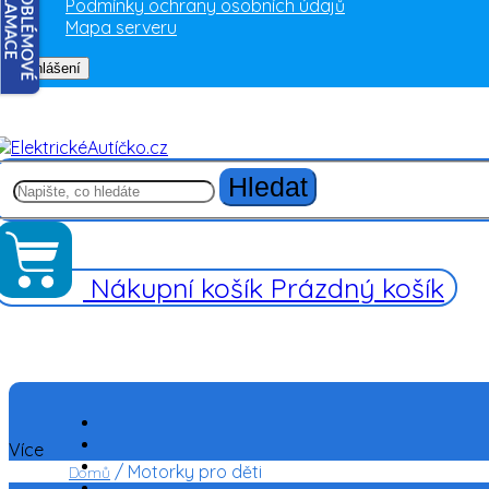
Podmínky ochrany osobních údajů
Mapa serveru
Přihlášení
Hledat
Nákupní košík
Prázdný košík
Více
/
Motorky pro děti
Domů