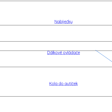
Nabíječky
Dálkové ovládače
Kola do autíček