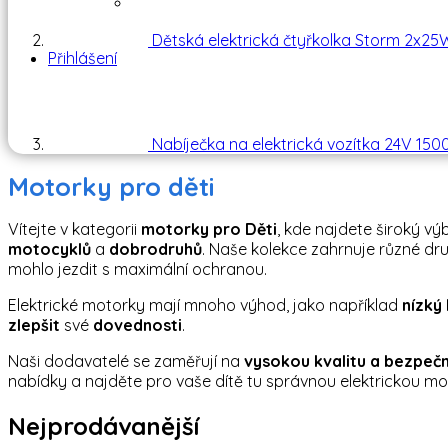
Dětská elektrická čtyřkolka Storm 2x25
Přihlášení
Nabíječka na elektrická vozítka 24V 15
Motorky pro děti
Vítejte v kategorii
motorky pro Děti
, kde najdete široký vý
motocyklů
a
dobrodruhů
. Naše kolekce zahrnuje různé dr
mohlo jezdit s maximální ochranou.
Elektrické motorky mají mnoho výhod, jako například
nízký 
zlepšit
své
dovednosti
.
Naši dodavatelé se zaměřují na
vysokou kvalitu a bezpeč
nabídky a najděte pro vaše dítě tu správnou elektrickou m
Nejprodávanější