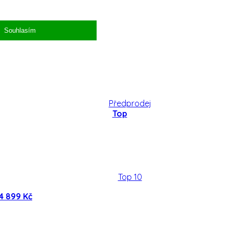
Příslušenství pro autíčka
Souhlasím
V akci
Předprodej
Top
Top 10
4 899 Kč