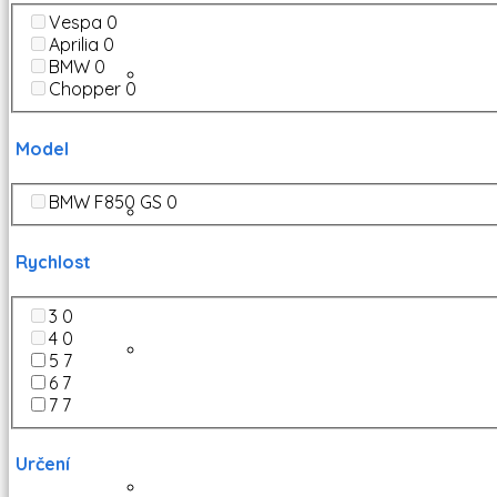
Vespa
0
Aprilia
0
BMW
0
Chopper
0
Model
BMW F850 GS
0
Rychlost
3
0
4
0
5
7
6
7
7
7
Určení