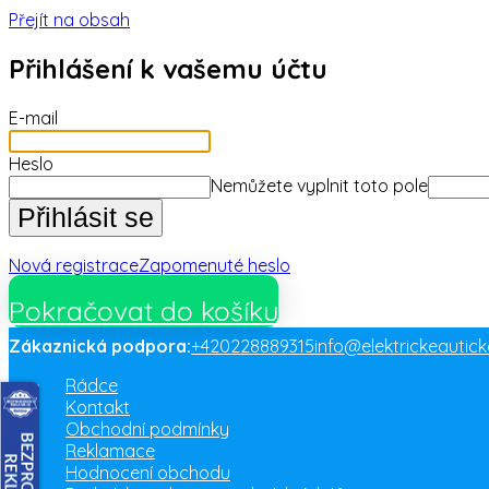
Přejít na obsah
Přihlášení k vašemu účtu
E-mail
Heslo
Nemůžete vyplnit toto pole
Přihlásit se
Nová registrace
Zapomenuté heslo
Pokračovat do košíku
Zákaznická podpora:
+420228889315
info@elektrickeautick
Rádce
Kontakt
Obchodní podmínky
Reklamace
Hodnocení obchodu