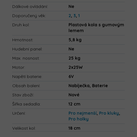
Dálkové ovládání
:
Ne
Doporučený věk
:
2
,
3
,
1
Druh kol
:
Plastová kola s gumovým
lemem
Hmotnost
:
5,8 kg
Hudební panel
:
Ne
Max. nosnost
:
25 kg
Motor
:
2x25W
Napětí baterie
:
6V
Obsah balení
:
Nabíječka, Baterie
Stav zboží
:
Nové
Šířka sedadla
:
12 cm
Určení
:
Pro nejmenší
,
Pro kluky
,
Pro holky
Velikost kol
:
18 cm