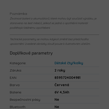
Poznámka:
Životnost baterií a akumulátorů, které mohou být součástí výrobku, je
stanovena na šest měsíců, jelikož se jedná o spotřební materiál
podléhající běžnému opotřebení.
Technické parametry se mohou kdykoli změnit bez předchozího
upozornění. Uvedené obrázky slouží pouze k ilustrativním účelům.
Doplňkové parametry
Kategorie
:
Dětské čtyřkolky
Záruka
:
2 roky
EAN
:
8595724004981
Barva
:
Červená
Baterie
:
6V 4,5Ah
Bezpečnostní pásy
:
Ne
Bluetooth
:
Ne