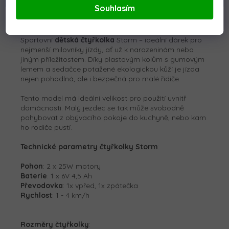
Souhlasím
Detailní popis produktu
Sportovní
dětská čtyřkolka
Storm – ideální dárek pro
nejmenší milovníky jízdy, ať už k narozeninám nebo
jiným příležitostem. Díky plastovým kolům s gumovým
lemem a sedačce potažené ekologickou kůží je jízda
nejen pohodlná, ale i bezpečná pro malé řidiče.
Tento model má ideální velikost pro použití uvnitř
domácnosti. Malý jezdec se tak může svobodně
pohybovat z obývacího pokoje do kuchyně, nebo kam
ho rodiče pustí.
Technické parametry čtyřkolky Storm
:
Pohon
: 2 x 25W motory
Baterie
: 1 x 6V 4,5 Ah
Převodovka
: 1x vpřed, 1x zpátečka
Rychlost
: 1 - 4 km/h
Rozměry čtyřkolky
: