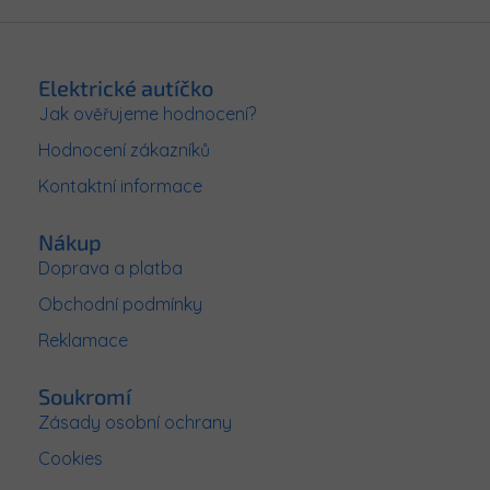
Z
á
p
Elektrické autíčko
a
Jak ověřujeme hodnocení?
t
Hodnocení zákazníků
í
Kontaktní informace
Nákup
Doprava a platba
Obchodní podmínky
Reklamace
Soukromí
Zásady osobní ochrany
Cookies