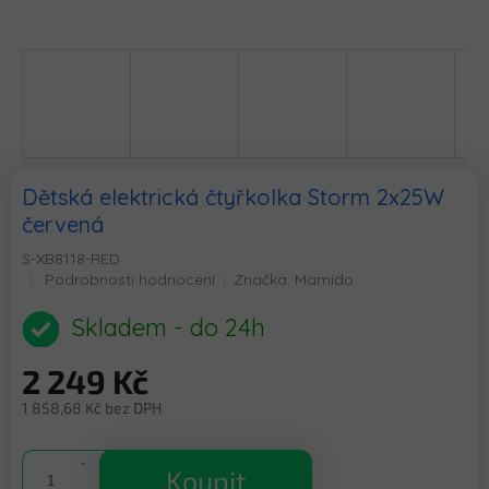
Dětská elektrická čtyřkolka Storm 2x25W
červená
S-XB8118-RED
Průměrné
Podrobnosti hodnocení
Značka:
Mamido
hodnocení
produktu
Skladem - do 24h
je
0,0
2 249 Kč
z
5
1 858,68 Kč bez DPH
hvězdiček.
Měrná
cena:
Koupit