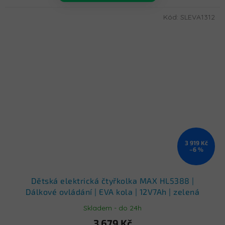
Kód:
SLEVA1312
3 919 Kč
–6 %
Dětská elektrická čtyřkolka MAX HL5388 |
Dálkové ovládání | EVA kola | 12V7Ah | zelená
SLOŽENO
Skladem - do 24h
3 679 Kč