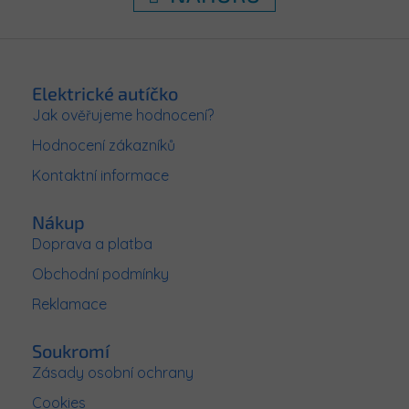
o
d
v
á
a
Z
n
c
í
á
í
p
p
Elektrické autíčko
r
a
Jak ověřujeme hodnocení?
v
t
k
Hodnocení zákazníků
í
y
v
Kontaktní informace
ý
p
Nákup
i
s
Doprava a platba
u
Obchodní podmínky
Reklamace
Soukromí
Zásady osobní ochrany
Cookies