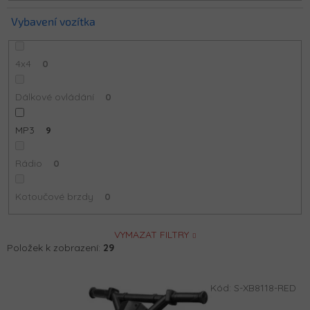
Vybavení vozítka
4x4
0
Dálkové ovládání
0
MP3
9
Rádio
0
Kotoučové brzdy
0
VYMAZAT FILTRY
Položek k zobrazení:
29
V
Kód:
S-XB8118-RED
ý