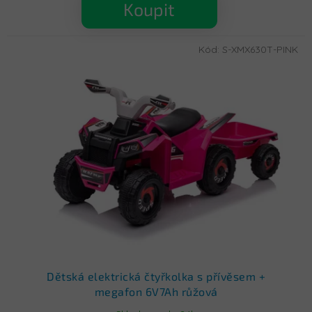
Koupit
Kód:
S-XMX630T-PINK
Dětská elektrická čtyřkolka s přívěsem +
megafon 6V7Ah růžová