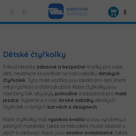
Přejít
na
NÁKUP
obsah
KOŠÍK
Dětské čtyřkolky
Pokud hledáte
zábavné a bezpečné
hračky pro vaše
děti, neváhejte se podívat na naši nabídku
dětských
čtyřkolek
. Tyto malé vozítka jsou ideální pro děti, které
milují rychlost a dobrodružství. Naše čtyřkolky jsou
navrženy tak, aby byly
pohodlné
a bezpečné pro
malé
jezdce
. Vyberte si z naší
široké nabídky
dětských
čtyřkolek v různých
barvách a designech
.
Naše čtyřkolky mají
vysokou kvalitu
a jsou vyrobeny z
pevných materiálů, takže se nebudete muset obávat o
jejich trvanlivost. Navíc jsou
snadno ovladatelné
, takže