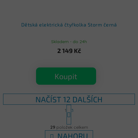
Dětská elektrická čtyřkolka Storm černá
Skladem - do 24h
2 149 Kč
Koupit
NAČÍST 12 DALŠÍCH
S
1
3
t
r
O
á
v
29
položek celkem
n
l
k
NAHORU
á