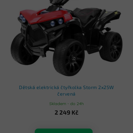
p
i
s
p
r
o
d
u
k
t
ů
Dětská elektrická čtyřkolka Storm 2x25W
červená
Skladem - do 24h
2 249 Kč